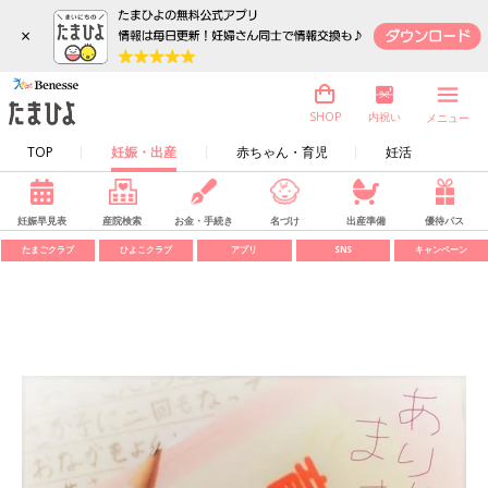
×
内祝い
SHOP
メニュー
TOP
妊娠・出産
赤ちゃん・育児
妊活
妊娠早見表
産院検索
お金・手続き
名づけ
出産準備
優待パス
たまごクラブ
ひよこクラブ
アプリ
SNS
キャンペーン