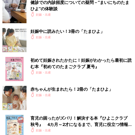
健診での内診頻度についての疑問－”まいにちのたま
ひよ”の体験談
妊娠・出産
妊娠中に読みたい！3冊の「たまひよ」
妊娠・出産
初めて妊娠されたかたに！妊娠がわかったら最初に読
む本『初めてのたまごクラブ 夏号』
妊娠・出産
赤ちゃんが生まれたら！2冊の「たまひよ」
妊娠・出産
育児の困ったがズバリ！解決する本『ひよこクラブ
秋号』 4カ月～2才になるまで、育児に役立つ情報が
いっぱい！
妊娠・出産