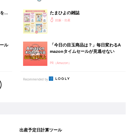
を買
たまひよの雑誌
妊娠・出産
セール
「今日の目玉商品は？」毎日変わるA
mazonタイムセールが見逃せない
PR（Amazon）
Recommended by
出産予定日計算ツール