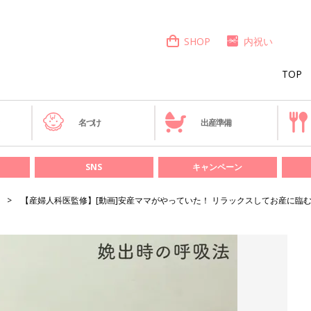
SHOP
内祝い
TOP
き
名づけ
出産準備
SNS
キャンペーン
【産婦人科医監修】[動画]安産ママがやっていた！ リラックスしてお産に臨