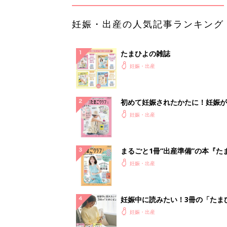
妊娠・出産の人気記事ランキング
たまひよの雑誌
妊娠・出産
初めて妊娠されたかたに！妊娠が
ったら最初に読む本『初めてのた
妊娠・出産
クラブ 夏号』
まるごと1冊“出産準備”の本『た
クラブ 夏号』〈スペシャル大特
妊娠・出産
夫婦で予習する 出産の教科書
妊娠中に読みたい！3冊の「たま
よ」
妊娠・出産