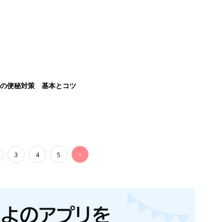
後の便秘対策 基本とコツ
3
4
5
>