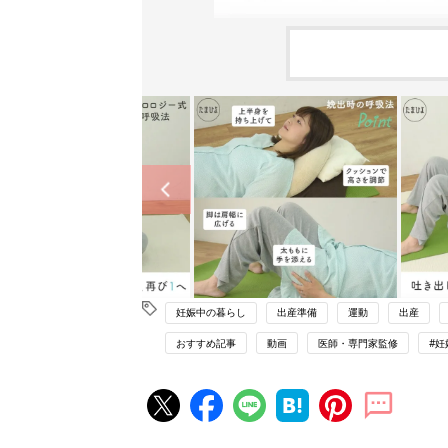
妊娠中の暮らし
出産準備
運動
出産
おすすめ記事
動画
医師・専門家監修
#妊