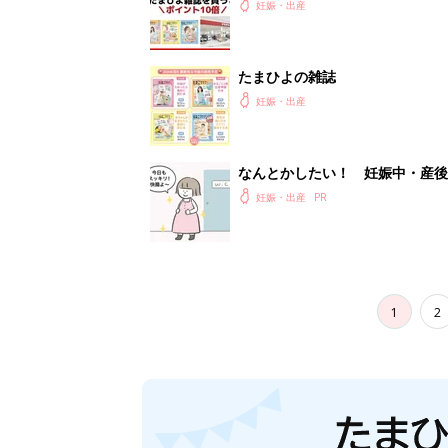
妊娠・出産
たまひよの雑誌
妊娠・出産
なんとかしたい！ 妊娠中・産
妊娠・出産
1
2