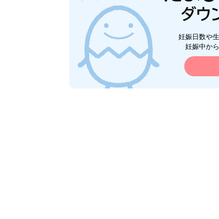
妊娠日数や
妊娠中か