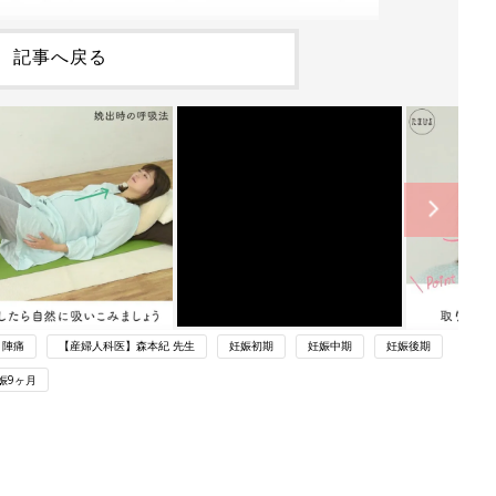
記事へ戻る
陣痛
【産婦人科医】森本紀 先生
妊娠初期
妊娠中期
妊娠後期
娠9ヶ月