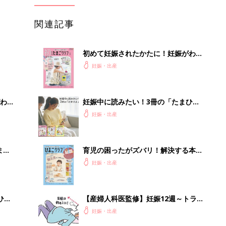
関連記事
初めて妊娠されたかたに！妊娠がわか
ったら最初に読む本『初めてのたまご
妊娠・出産
クラブ 夏号』
わか
妊娠中に読みたい！3冊の「たまひ
まご
よ」
妊娠・出産
まご
育児の困ったがズバリ！解決する本
集〉
『ひよこクラブ 秋号』 4カ月～2才
妊娠・出産
になるまで、育児に役立つ情報がいっ
ぱい！
ひ
【産婦人科医監修】妊娠12週～トライ
★ソフロロジー出産から学ぶ、お産に
妊娠・出産
必要な呼吸法