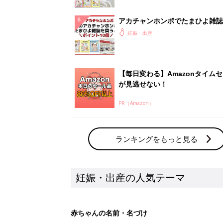
アカチャンホンポでたまひよ雑誌
うとポイント10倍【期間限定】
妊娠・出産
【毎日変わる】Amazonタイム
が見逃せない！
PR（Amazon）
ランキングをもっと見る
妊娠・出産の人気テーマ
赤ちゃんの名前・名づけ