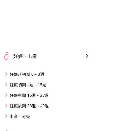
妊娠・出産
妊娠超初期 0～3週
妊娠初期 4週～15週
妊娠中期 16週～27週
妊娠後期 28週～40週
出産・分娩