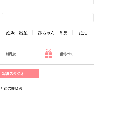
妊娠・出産
赤ちゃん・育児
妊活
離乳食
優待パス
写真スタジオ
むための呼吸法