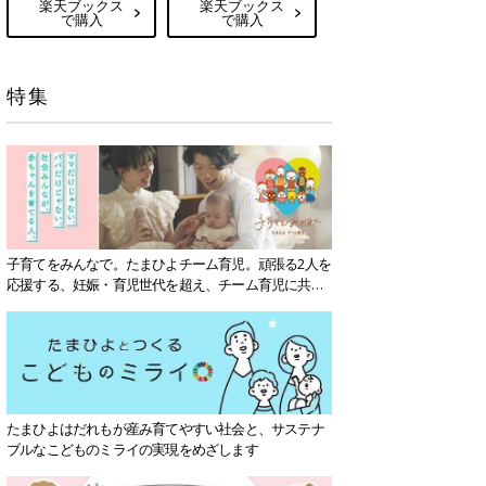
楽天ブックス
楽天ブックス
で購入
で購入
特集
子育てをみんなで。たまひよチーム育児。頑張る2人を
応援する、妊娠・育児世代を超え、チーム育児に共感
する社会を目指していきます。
たまひよはだれもが産み育てやすい社会と、サステナ
ブルなこどものミライの実現をめざします