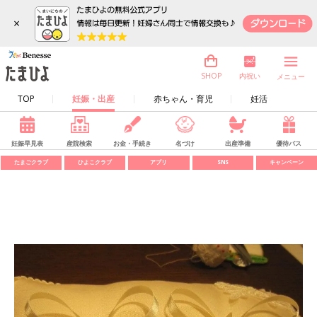
×
内祝い
SHOP
メニュー
TOP
妊娠・出産
赤ちゃん・育児
妊活
妊娠早見表
産院検索
お金・手続き
名づけ
出産準備
優待パス
たまごクラブ
ひよこクラブ
アプリ
SNS
キャンペーン