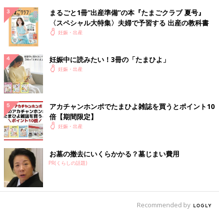
まるごと1冊“出産準備”の本『たまごクラブ 夏号』
〈スペシャル大特集〉夫婦で予習する 出産の教科書
妊娠・出産
妊娠中に読みたい！3冊の「たまひよ」
妊娠・出産
アカチャンホンポでたまひよ雑誌を買うとポイント10
倍【期間限定】
妊娠・出産
お墓の撤去にいくらかかる？墓じまい費用
PR(くらしの話題)
Recommended by