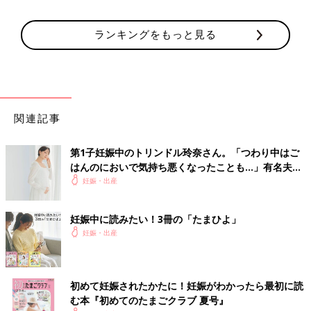
ランキングをもっと見る
関連記事
第1子妊娠中のトリンドル玲奈さん。「つわり中はご
はんのにおいで気持ち悪くなったことも…」有名夫婦
のYouTubeから学んだ夫がつわり中にしたことと
妊娠・出産
は？（たまひよ独占インタビュー後編）
妊娠中に読みたい！3冊の「たまひよ」
妊娠・出産
初めて妊娠されたかたに！妊娠がわかったら最初に読
む本『初めてのたまごクラブ 夏号』