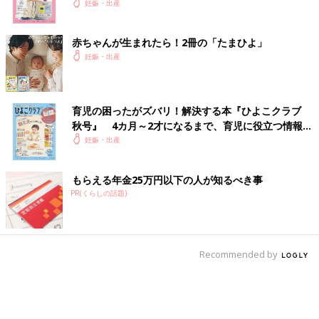
妊娠・出産
赤ちゃんが生まれたら！2冊の「たまひよ」
妊娠・出産
育児の困ったがズバリ！解決する本『ひよこクラブ
秋号』 4カ月～2才になるまで、育児に役立つ情報が
いっぱい！
妊娠・出産
もらえる年金25万円以下の人が知るべき事
PR(くらしの話題)
Recommended by