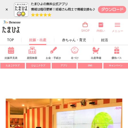
×
内祝い
SHOP
メニュー
TOP
妊娠・出産
赤ちゃん・育児
妊活
妊娠早見表
産院検索
お金・手続き
名づけ
出産準備
優待パス
たまごクラブ
ひよこクラブ
アプリ
SNS
キャンペーン