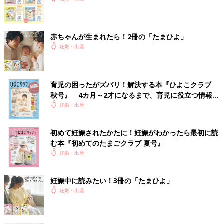
赤ちゃんが生まれたら！2冊の「たまひよ」
妊娠・出産
育児の困ったがズバリ！解決する本『ひよこクラブ
秋号』 4カ月～2才になるまで、育児に役立つ情報が
いっぱい！
妊娠・出産
初めて妊娠されたかたに！妊娠がわかったら最初に読
む本『初めてのたまごクラブ 夏号』
妊娠・出産
妊娠中に読みたい！3冊の「たまひよ」
妊娠・出産