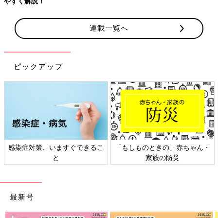
連載一覧へ
ピックアップ
しものときの」赤ちゃん・
日本外来小児科学会リーフレッ
六星占
家族の防災
ト検討会
最新号