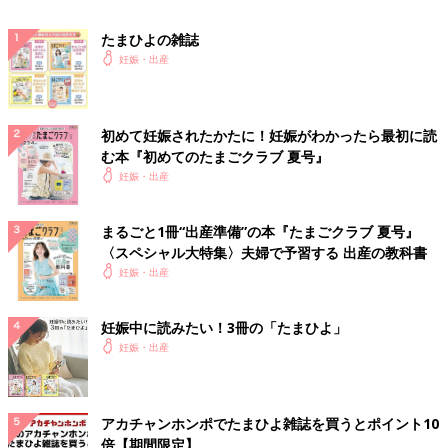
たまひよの雑誌
妊娠・出産
初めて妊娠されたかたに！妊娠がわかったら最初に読
む本『初めてのたまごクラブ 夏号』
妊娠・出産
まるごと1冊“出産準備”の本『たまごクラブ 夏号』
〈スペシャル大特集〉夫婦で予習する 出産の教科書
妊娠・出産
妊娠中に読みたい！3冊の「たまひよ」
妊娠・出産
アカチャンホンポでたまひよ雑誌を買うとポイント10
倍【期間限定】