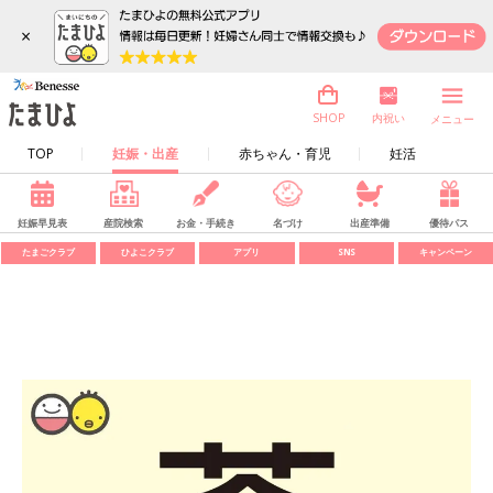
×
内祝い
SHOP
メニュー
TOP
妊娠・出産
赤ちゃん・育児
妊活
妊娠早見表
産院検索
お金・手続き
名づけ
出産準備
優待パス
たまごクラブ
ひよこクラブ
アプリ
SNS
キャンペーン