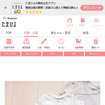
×
内祝い
SHOP
メニュー
TOP
妊娠・出産
赤ちゃん・育児
妊活
妊娠早見表
産院検索
お金・手続き
名づけ
出産準備
優待パス
たまごクラブ
ひよこクラブ
アプリ
SNS
キャンペーン