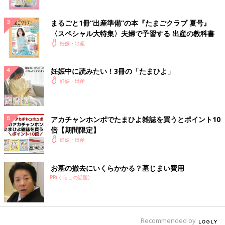
まるごと1冊“出産準備”の本『たまごクラブ 夏号』
〈スペシャル大特集〉夫婦で予習する 出産の教科書
妊娠・出産
妊娠中に読みたい！3冊の「たまひよ」
妊娠・出産
アカチャンホンポでたまひよ雑誌を買うとポイント10
倍【期間限定】
妊娠・出産
お墓の撤去にいくらかかる？墓じまい費用
PR(くらしの話題)
Recommended by