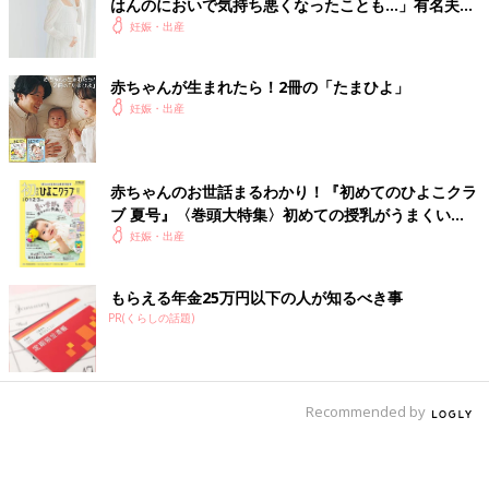
はんのにおいで気持ち悪くなったことも…」有名夫婦
のYouTubeから学んだ夫がつわり中にしたことと
妊娠・出産
は？（たまひよ独占インタビュー後編）
赤ちゃんが生まれたら！2冊の「たまひよ」
妊娠・出産
赤ちゃんのお世話まるわかり！『初めてのひよこクラ
ブ 夏号』〈巻頭大特集〉初めての授乳がうまくい
く！ おっぱい・ミルクの基本と夏のトラブル 解決テ
妊娠・出産
ク
もらえる年金25万円以下の人が知るべき事
PR(くらしの話題)
Recommended by