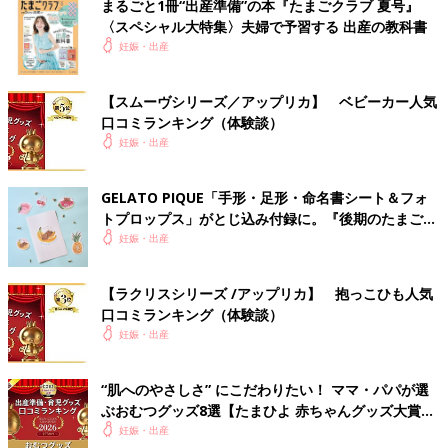
まるごと1冊“出産準備”の本『たまごクラブ 夏号』
〈スペシャル大特集〉夫婦で予習する 出産の教科書
妊娠・出産
【スムーヴシリーズ／アップリカ】 ベビーカー人気
口コミランキング（体験談）
妊娠・出産
GELATO PIQUE「手形・足形・命名書シート＆フォ
トプロップス」がとじ込み付録に。『後期のたまごク
ラブ』春号が発売中！
妊娠・出産
【ラクリスシリーズ /アップリカ】 抱っこひも人気
口コミランキング（体験談）
妊娠・出産
“肌へのやさしさ” にこだわりたい！ ママ・パパが選
ぶおむつグッズ8選【たまひよ 赤ちゃんグッズ大賞
2026】
妊娠・出産