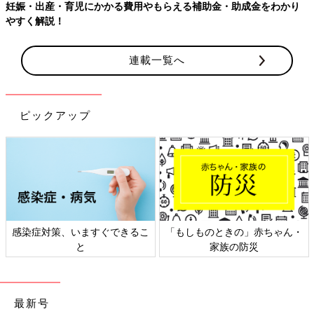
をわかり
連載一覧へ
ピックアップ
」赤ちゃん・
日本外来小児科学会リーフレッ
六星占術 細木かおり
災
ト検討会
相談
最新号