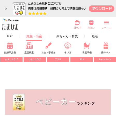
×
内祝い
SHOP
メニュー
TOP
妊娠・出産
赤ちゃん・育児
妊活
妊娠早見表
産院検索
お金・手続き
名づけ
出産準備
優待パス
たまごクラブ
ひよこクラブ
アプリ
SNS
キャンペーン