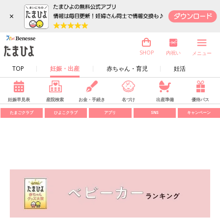
×
内祝い
SHOP
メニュー
TOP
妊娠・出産
赤ちゃん・育児
妊活
妊娠早見表
産院検索
お金・手続き
名づけ
出産準備
優待パス
たまごクラブ
ひよこクラブ
アプリ
SNS
キャンペーン