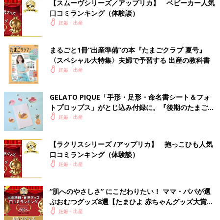
【スムーヴシリーズ／アップリカ】 ベビーカー人気
口コミランキング（体験談）
妊娠・出産
まるごと1冊“出産準備”の本『たまごクラブ 夏号』
〈スペシャル大特集〉夫婦で予習する 出産の教科書
妊娠・出産
GELATO PIQUE「手形・足形・命名書シート＆フォ
トプロップス」がとじ込み付録に。『後期のたまごク
ラブ』春号が発売中！
妊娠・出産
【ラクリスシリーズ /アップリカ】 抱っこひも人気
口コミランキング（体験談）
妊娠・出産
“肌へのやさしさ” にこだわりたい！ ママ・パパが選
ぶおむつグッズ8選【たまひよ 赤ちゃんグッズ大賞
2026】
妊娠・出産