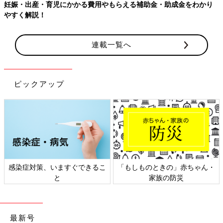
をわかり
【ワクチン接種できるものも】妊婦の感染症対策、知って
連載一覧へ
ピックアップ
」赤ちゃん・
日本外来小児科学会リーフレッ
六星占術 細木かお
防災
ト検討会
相談
最新号