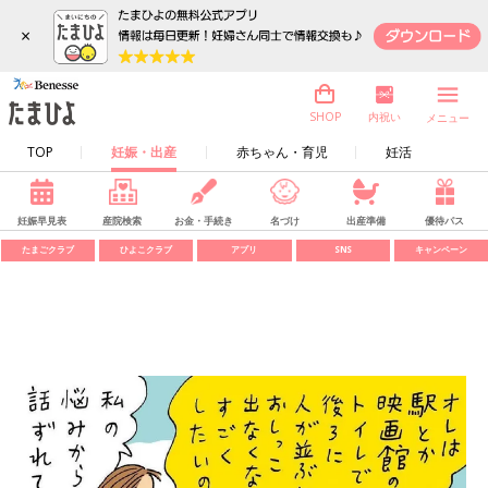
×
内祝い
SHOP
メニュー
TOP
妊娠・出産
赤ちゃん・育児
妊活
妊娠早見表
産院検索
お金・手続き
名づけ
出産準備
優待パス
たまごクラブ
ひよこクラブ
アプリ
SNS
キャンペーン