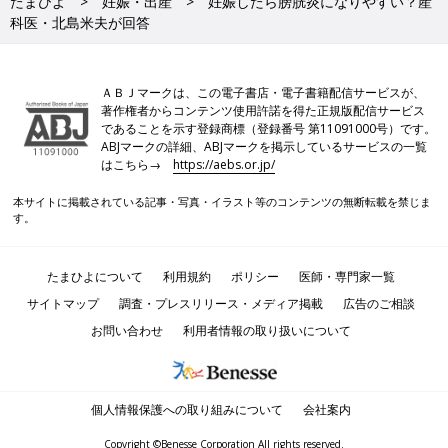
たまひよ
妊娠・出産
妊娠したら膀胱炎になりやすい？産
科医・北島米夫が回答
ＡＢＪマークは、この電子書店・電子書籍配信サービスが、
著作権者からコンテンツ使用許諾を得た正規版配信サービス
であることを示す登録商標（登録番号 第11091000号）です。
ABJマークの詳細、ABJマークを掲示しているサービスの一覧
はこちら→
https://aebs.or.jp/
本サイトに掲載されている記事・写真・イラスト等のコンテンツの無断転載を禁じま
す。
たまひよについて
利用規約
ポリシー
医師・専門家一覧
サイトマップ
調査・プレスリリース・メディア掲載
広告のご相談
お問い合わせ
利用者情報の取り扱いについて
個人情報保護への取り組みについて
会社案内
Copyright ©Benesse Corporation All rights reserved.