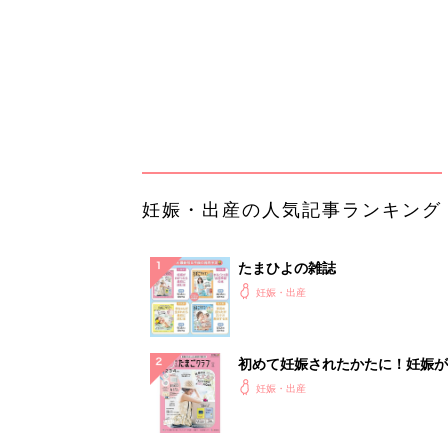
初めて妊娠されたかたに！妊娠が
ったら最初に読む本『初めてのた
妊娠・出産
クラブ 夏号』
まるごと1冊“出産準備”の本『た
クラブ 夏号』〈スペシャル大特
妊娠・出産
夫婦で予習する 出産の教科書
妊娠中に読みたい！3冊の「たま
よ」
妊娠・出産
アカチャンホンポでたまひよ雑誌
うとポイント10倍【期間限定】
妊娠・出産
「音楽のシャワー」浴びたことは