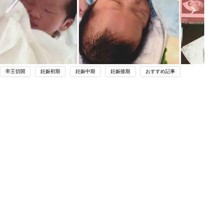
帝王切開
妊娠初期
妊娠中期
妊娠後期
おすすめ記事
関連記事
初めて妊娠されたかたに！妊娠がわか
ったら最初に読む本『初めてのたまご
妊娠・出産
クラブ 夏号』