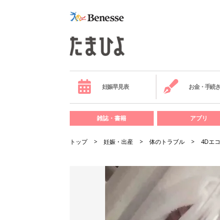
妊娠早見表
お金・手続
雑誌・書籍
アプリ
トップ
妊娠・出産
体のトラブル
4Dエ