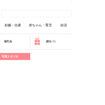
妊娠・出産
赤ちゃん・育児
妊活
離乳食
優待パス
写真スタジオ