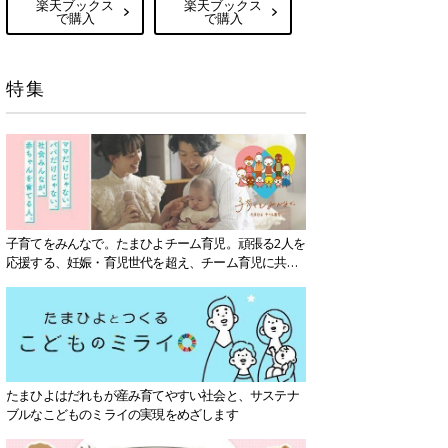
楽天ブックス
楽天ブックス
で購入
で購入
特集
子育てをみんなで。たまひよチーム育児。頑張る2人を
応援する、妊娠・育児世代を超え、チーム育児に共感
する社会を目指していきます。
たまひよはだれもが産み育てやすい社会と、サステナ
ブルなこどものミライの実現をめざします