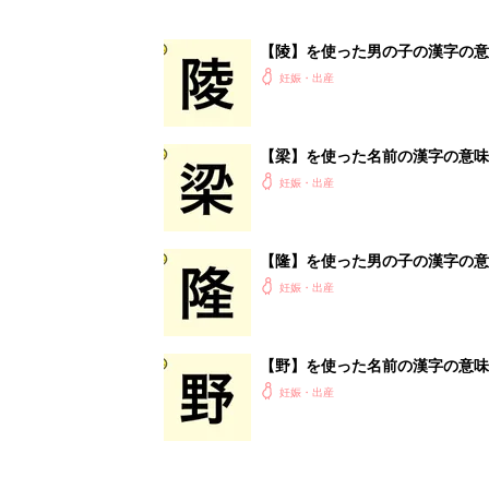
【野】を使った名前の漢字の意味
妊娠・出産
<
3
妊娠日数や
妊娠中か