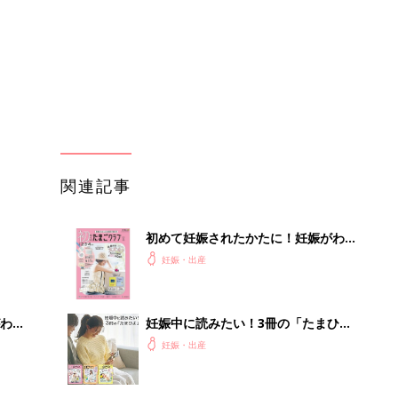
わか
妊娠中に読みたい！3冊の「たまひ
まご
よ」
妊娠・出産
まご
育児の困ったがズバリ！解決する本
集〉
『ひよこクラブ 秋号』 4カ月～2才
妊娠・出産
になるまで、育児に役立つ情報がいっ
ぱい！
ひ
健診での内診頻度についての疑問
－”まいにちのたまひよ”の体験談
妊娠・出産
を買
赤ちゃんが生まれたら！2冊の「たま
ひよ」
妊娠・出産
あ
部屋を沼らせるスピーカー