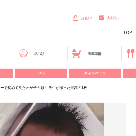
SHOP
内祝い
TOP
き
名づけ
出産準備
SNS
キャンペーン
コーで初めて見たわが子の顔！ 先生が撮った最高の1枚