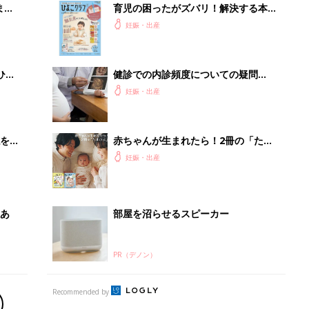
PR（デノン）
Recommended by
出産予定日計算ツール
った
排卵日や最終生理日から出産予定日を計算した
り、妊活のタイミングの目安も
お金・手続き
出産
出産費用やもらえるお金・必要な手続きを知ろ
う