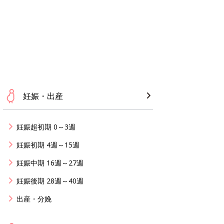
妊娠・出産
妊娠超初期 0～3週
妊娠初期 4週～15週
妊娠中期 16週～27週
妊娠後期 28週～40週
出産・分娩