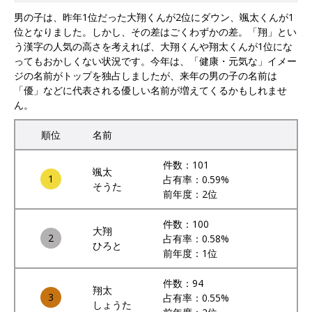
男の子は、昨年1位だった大翔くんが2位にダウン、颯太くんが1
位となりました。しかし、その差はごくわずかの差。「翔」とい
う漢字の人気の高さを考えれば、大翔くんや翔太くんが1位にな
ってもおかしくない状況です。今年は、「健康・元気な」イメー
ジの名前がトップを独占しましたが、来年の男の子の名前は
「優」などに代表される優しい名前が増えてくるかもしれませ
ん。
順位
名前
件数：101
颯太
1
占有率：0.59%
そうた
前年度：2位
件数：100
大翔
2
占有率：0.58%
ひろと
前年度：1位
件数：94
翔太
3
占有率：0.55%
しょうた