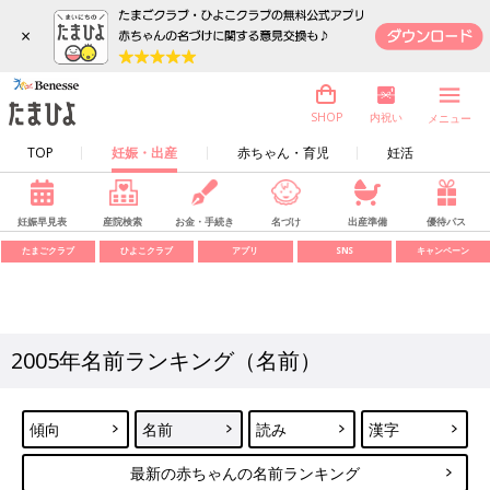
×
内祝い
SHOP
メニュー
TOP
妊娠・出産
赤ちゃん・育児
妊活
妊娠早見表
産院検索
お金・手続き
名づけ
出産準備
優待パス
たまごクラブ
ひよこクラブ
アプリ
SNS
キャンペーン
2005年名前ランキング（名前）
傾向
名前
読み
漢字
最新の赤ちゃんの名前ランキング