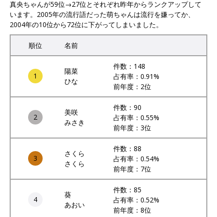
真央ちゃんが59位→27位とそれぞれ昨年からランクアップして
います。2005年の流行語だった萌ちゃんは流行を嫌ってか、
2004年の10位から72位に下がってしまいました。
順位
名前
件数：148
陽菜
1
占有率：0.91%
ひな
前年度：2位
件数：90
美咲
2
占有率：0.55%
みさき
前年度：3位
件数：88
さくら
3
占有率：0.54%
さくら
前年度：7位
件数：85
葵
4
占有率：0.52%
あおい
前年度：8位