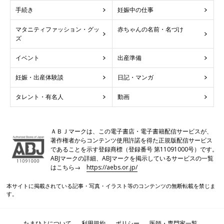
手続き
妊娠中の仕事
マタニティファッション・グッ
赤ちゃんの名前・名づけ
ズ
イベント
出産準備
妊娠・出産体験談
日記・マンガ
タレント・有名人
動画
ＡＢＪマークは、この電子書店・電子書籍配信サービスが、
著作権者からコンテンツ使用許諾を得た正規版配信サービス
であることを示す登録商標（登録番号 第11091000号）です。
ABJマークの詳細、ABJマークを掲示しているサービスの一覧
はこちら→
https://aebs.or.jp/
本サイトに掲載されている記事・写真・イラスト等のコンテンツの無断転載を禁じま
す。
たまひよについて
利用規約
ポリシー
医師・専門家一覧