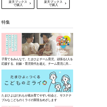
楽天ブックス
楽天ブックス
で購入
で購入
特集
子育てをみんなで。たまひよチーム育児。頑張る2人を
応援する、妊娠・育児世代を超え、チーム育児に共感
する社会を目指していきます。
たまひよはだれもが産み育てやすい社会と、サステナ
ブルなこどものミライの実現をめざします