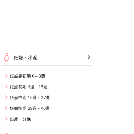
妊娠・出産
妊娠超初期 0～3週
妊娠初期 4週～15週
妊娠中期 16週～27週
妊娠後期 28週～40週
出産・分娩