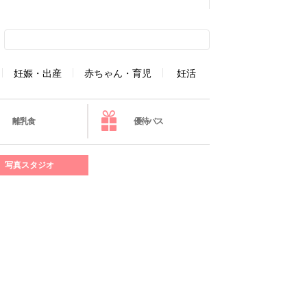
妊娠・出産
赤ちゃん・育児
妊活
離乳食
優待パス
写真スタジオ