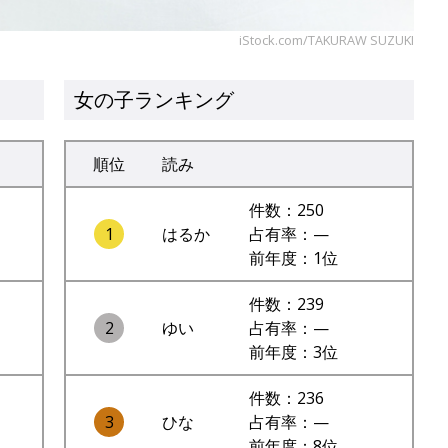
iStock.com/TAKURAW SUZUKI
女の子ランキング
順位
読み
件数：250
1
はるか
占有率：—
前年度：1位
件数：239
2
ゆい
占有率：—
前年度：3位
件数：236
3
ひな
占有率：—
前年度：8位