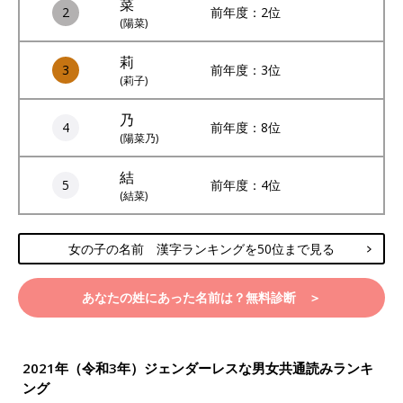
菜
2
前年度：2位
(陽菜)
莉
3
前年度：3位
(莉子)
乃
4
前年度：8位
(陽菜乃)
結
5
前年度：4位
(結菜)
女の子の名前 漢字ランキングを50位まで見る
あなたの姓にあった名前は？無料診断 ＞
2021年（令和3年）ジェンダーレスな男女共通読みランキ
ング