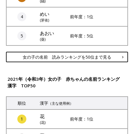
(紬)
めい
4
前年度：1位
(芽依)
あおい
5
前年度：5位
(葵)
女の子の名前 読みランキングを50位まで見る
2021年（令和3年）女の子 赤ちゃんの名前ランキング
漢字 TOP50
順位
漢字
（主な使用例）
花
1
前年度：1位
(花)