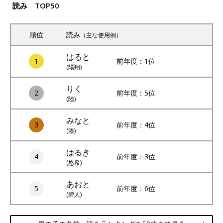
読み TOP50
順位
読み
（主な使用例）
はると
1
前年度：1位
(陽翔)
りく
2
前年度：5位
(陸)
みなと
3
前年度：4位
(湊)
はるき
4
前年度：3位
(悠希)
あおと
5
前年度：6位
(碧人)