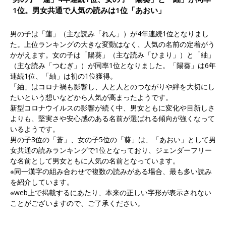
1位。男女共通で人気の読みは1位「あおい」
男の子は「蓮」（主な読み「れん」）が4年連続1位となりまし
た。上位ランキングの大きな変動はなく、人気の名前の定着がう
かがえます。女の子は「陽葵」（主な読み「ひまり」）と「紬」
（主な読み「つむぎ」）が同率1位となりました。「陽葵」は6年
連続1位、「紬」は初の1位獲得。
「紬」はコロナ禍も影響し、人と人とのつながりや絆を大切にし
たいという想いなどから人気が高まったようです。
新型コロナウイルスの影響が続く中、男女ともに変化や目新しさ
よりも、堅実さや安心感のある名前が選ばれる傾向が強くなって
いるようです。
男の子3位の「蒼」、女の子5位の「葵」は、「あおい」として男
女共通の読みランキングで1位となっており、ジェンダーフリー
な名前として男女ともに人気の名前となっています。
※同一漢字の組み合わせで複数の読みがある場合、最も多い読み
を紹介しています。
※web上で掲載するにあたり、本来の正しい字形が表示されない
ことがございますので、ご了承ください。