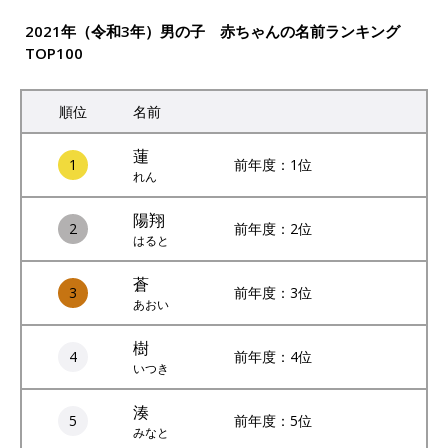
2021年（令和3年）男の子 赤ちゃんの名前ランキング
TOP100
順位
名前
蓮
1
前年度：1位
れん
陽翔
2
前年度：2位
はると
蒼
3
前年度：3位
あおい
樹
4
前年度：4位
いつき
湊
5
前年度：5位
みなと