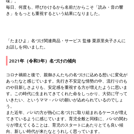
味」。
毎日、何度も、呼びかけるから名前だからこそ「読み・音の響
き」をもっとも重視するという結果になりました。
「たまひよ」名づけ関連商品・サービス 監修 栗原里央子さんに
お話しを伺いました。
2021年（令和3年）名づけの傾向
コロナ禍前と後で、親御さんたちの名づけに込める想いに変化が
あったなと感じています。先行き不安定な情勢の中、流行りのも
のや目新しさよりも、安定感を重視する方が増えたように思いま
す。この時代に生まれてきてくれた命をしっかり、大切に守って
いきたい、というママ・パパの願いが込められているのでしょ
う。
また近年、パパの方が熱心に名づけに取り組まれるケースが増え
てきているように感じています。育児全般と同様に、パパの関わ
りが増えてくることは、育児のスタートにあたりとても良い傾
向、新しい時代が来たなとうれしく思っています。