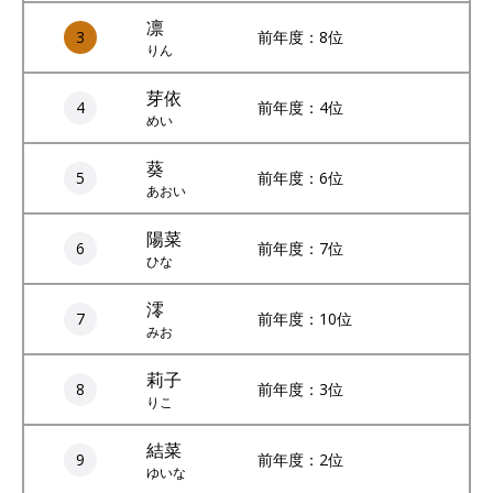
凛
3
前年度：8位
りん
芽依
4
前年度：4位
めい
葵
5
前年度：6位
あおい
陽菜
6
前年度：7位
ひな
澪
7
前年度：10位
みお
莉子
8
前年度：3位
りこ
結菜
9
前年度：2位
ゆいな