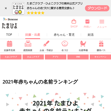
×
内祝い
SHOP
メニュー
TOP
妊娠・出産
赤ちゃん・育児
妊活
妊娠早見表
産院検索
お金・手続き
名づけ
出産準備
優待パス
たまごクラブ
ひよこクラブ
アプリ
SNS
キャンペーン
2021年赤ちゃんの名前ランキング