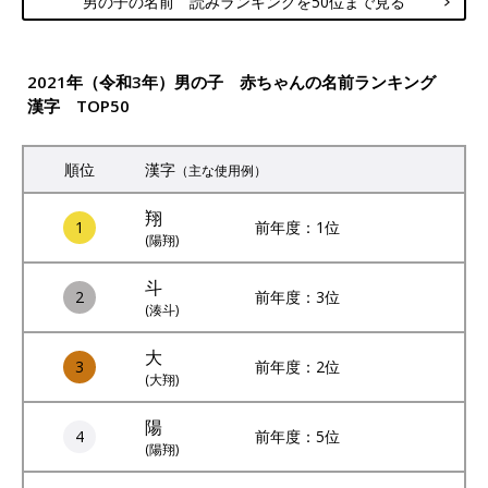
男の子の名前 読みランキングを50位まで見る
2021年（令和3年）男の子 赤ちゃんの名前ランキング
漢字 TOP50
順位
漢字
（主な使用例）
翔
1
前年度：1位
(陽翔)
斗
2
前年度：3位
(湊斗)
大
3
前年度：2位
(大翔)
陽
4
前年度：5位
(陽翔)