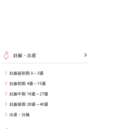
妊娠・出産
妊娠超初期 0～3週
妊娠初期 4週～15週
妊娠中期 16週～27週
妊娠後期 28週～40週
出産・分娩