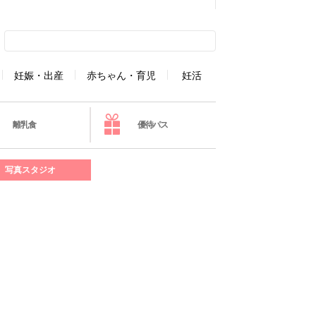
妊娠・出産
赤ちゃん・育児
妊活
離乳食
優待パス
写真スタジオ