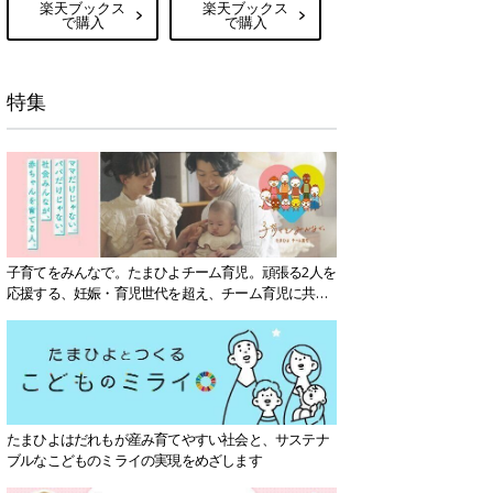
楽天ブックス
楽天ブックス
で購入
で購入
特集
子育てをみんなで。たまひよチーム育児。頑張る2人を
応援する、妊娠・育児世代を超え、チーム育児に共感
する社会を目指していきます。
たまひよはだれもが産み育てやすい社会と、サステナ
ブルなこどものミライの実現をめざします