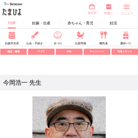
内祝い
SHOP
メニュー
TOP
妊娠・出産
赤ちゃん・育児
妊活
妊娠早見表
お金・手続き
名づけ
出産準備
離乳食
優待パス
雑誌・書籍
アプリ
SNS
キャンペーン
写真スタジオ
今岡浩一 先生