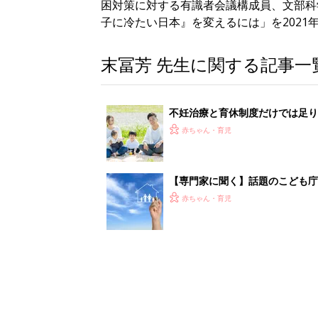
困対策に対する有識者会議構成員、文部科
子に冷たい日本』を変えるには」を2021
末冨芳 先生に関する記事一
不妊治療と育休制度だけでは足り
赤ちゃん・育児
【専門家に聞く】話題のこども
ことは？
赤ちゃん・育児
0歳
1歳
2歳
3歳
ライフスタイル