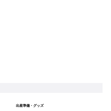
出産準備・グッズ
った
妊娠中に役立つグッズや出産前に準備しておき
たいことが分かる
授乳・離乳食
授乳の悩みや初めての離乳食作りに役立つ
ード大学で教育を学んだからこそ分かった０歳教育法【デビュー