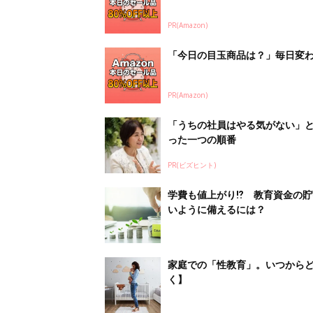
家庭での「性教育」。いつからど
く】
部下が指示待ちになる、本当の理
PR(ビズヒント)
新聞離れ…。教育のためにもと