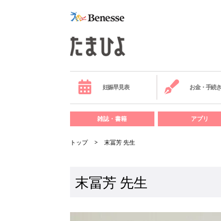
妊娠早見表
お金・手続
雑誌・書籍
アプリ
トップ
末冨芳 先生
末冨芳 先生