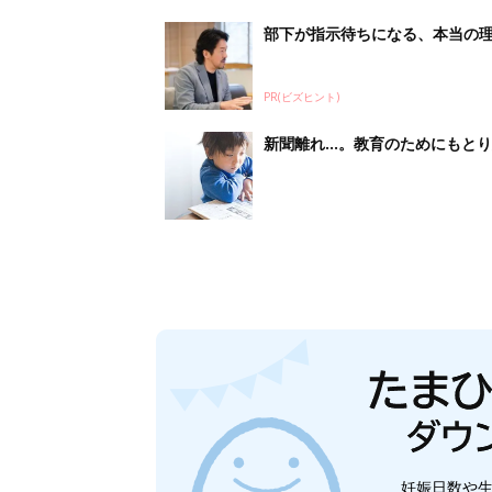
妊娠日数や
妊娠中か