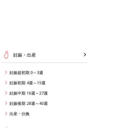
妊娠・出産
妊娠超初期 0～3週
妊娠初期 4週～15週
妊娠中期 16週～27週
妊娠後期 28週～40週
出産・分娩