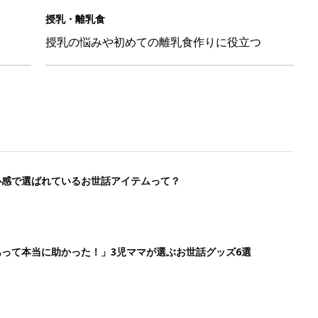
って本当に助かった！」3児ママが選ぶお世話グッズ6選
いレベルに
ンキング・TOP10～赤ちゃんのお世話～
ます！[ハハのさけび #26]
いレベルに