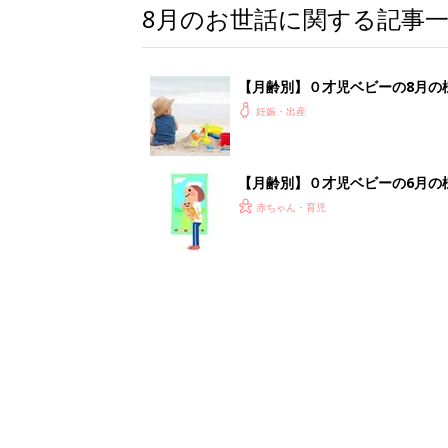
8月のお世話に関する記事
【月齢別】０才児ベビーの8月の
妊娠・出産
【月齢別】０才児ベビーの6月の
赤ちゃん・育児
0歳
赤ちゃんのお世話
アーカイブ
4月生
人気テーマ