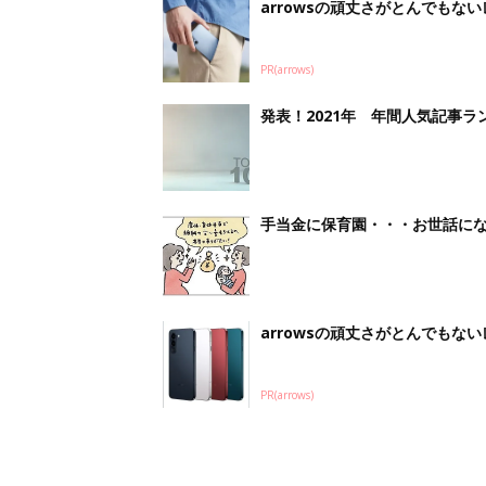
PR(arrows)
妊娠日数や
妊娠中か