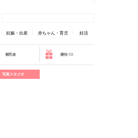
妊娠・出産
赤ちゃん・育児
妊活
離乳食
優待パス
写真スタジオ