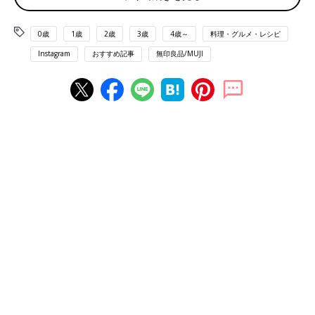
0歳
1歳
2歳
3歳
4歳～
料理・グルメ・レシピ
Instagram
おすすめ記事
無印良品/MUJI
出典：Instagramアカウント「kitsume.luv」
木ツ女さんは新商品の桜のざらめせんべい（190円）をゲット。
桜葉の良い香りがして甘じょっぱくておいしいとお気に入りの様
子。桜の花の形も可愛らしいですね。コレは食べて見たくなりま
す！
クリームはほんのり桜の味！桜のクリームサンドク
ッキー