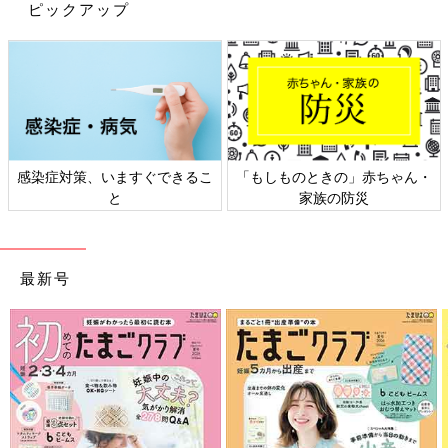
無印良品のバウム&洋菓子が人気再熱！
ピックアップ
この味知ってた？
無印良品では美味しそうなバウムや洋菓子が大
人気です。もともと無印良品のお菓子はママ達
からも好評ですが、最近ではバウムシリーズと
洋菓子の人気が再熱しているようですよ。そん
な人気のバウムと洋菓子をインスタ投稿からご
無印の桜スイーツシリーズは色味も可愛らしく、とっても美味し
紹介します。
そうでしたね。人気の商品は売り切れることもあり、期間限定な
感染症対策、いますぐできるこ
「もしものときの」赤ちゃん・
ので早めのチェックがおすすめですよ。
と
家族の防災
(文・水川ちさ)
※記事内容でご紹介している投稿、リンク先は、削除される場合
があります。あらかじめご了承ください。
最新号
※記事の内容は記載当時の情報であり、現在と異なる場合があり
ます。
※記事内の価格はすべて税込み、2021年3月時点のものです。