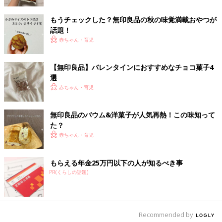
もうチェックした？無印良品の秋の味覚満載おやつが
話題！
赤ちゃん・育児
【無印良品】バレンタインにおすすめなチョコ菓子4
選
赤ちゃん・育児
出典：Instagramアカウント「kh_muji」
kahoさんは桜マシュマロと桜のひとくち大福をゲット！桜マシ
無印良品のバウム&洋菓子が人気再熱！この味知って
ュマロは中のこしあんがなめらかで甘くて美味しいんだそう。桜
た？
のひとくち大福は桜餅みたいで、美味しくておすすめなんだと
赤ちゃん・育児
か。どちらも食べてみたいですね！
今年も待ってました！桜まんじゅう
もらえる年金25万円以下の人が知るべき事
PR(くらしの話題)
Recommended by