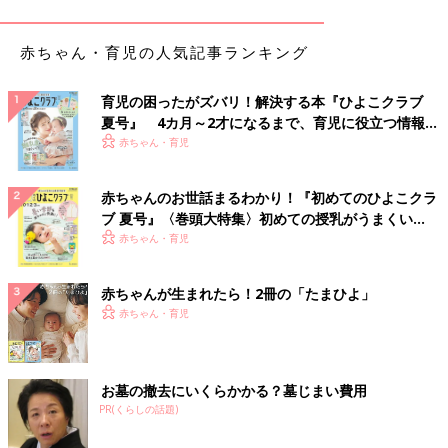
赤ちゃん・育児の人気記事ランキング
育児の困ったがズバリ！解決する本『ひよこクラブ
夏号』 4カ月～2才になるまで、育児に役立つ情報が
いっぱい！
赤ちゃん・育児
赤ちゃんのお世話まるわかり！『初めてのひよこクラ
ブ 夏号』〈巻頭大特集〉初めての授乳がうまくい
く！ おっぱい・ミルクの基本と夏のトラブル 解決テ
赤ちゃん・育児
ク
赤ちゃんが生まれたら！2冊の「たまひよ」
赤ちゃん・育児
お墓の撤去にいくらかかる？墓じまい費用
PR(くらしの話題)