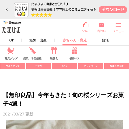
×
内祝い
SHOP
メニュー
TOP
妊娠・出産
赤ちゃん・育児
妊活
育児グッズ
病気・予防接種
離乳食
優待パス
ひよこクラブ
アプリ
SNS
キャンペーン
写真スタジオ
【無印良品】今年もきた！旬の桜シリーズお菓
子4選！
2021/03/27
更新