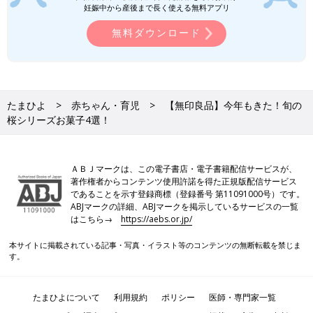
妊娠中から産後まで長く使える無料アプリ
無料ダウンロード
たまひよ
赤ちゃん・育児
【無印良品】今年もきた！旬の
桜シリーズお菓子4選！
ＡＢＪマークは、この電子書店・電子書籍配信サービスが、
著作権者からコンテンツ使用許諾を得た正規版配信サービス
であることを示す登録商標（登録番号 第11091000号）です。
ABJマークの詳細、ABJマークを掲示しているサービスの一覧
はこちら→
https://aebs.or.jp/
本サイトに掲載されている記事・写真・イラスト等のコンテンツの無断転載を禁じま
す。
たまひよについて
利用規約
ポリシー
医師・専門家一覧