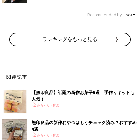
出典：Instagramアカウント「grand_jete_412」
Recommended by
Riekoさんは桜のクリームサンドクッキーを購入。毎年この時期
を楽しみにしているほどお気に入りのようですよ。ほんのりと桜
の味がするクリームも美味しいんだとか。トッピングされた桜の
塩漬けが可愛らしいですね。
ランキングをもっと見る
桜マシュマロと桜のひとくち大福どちらもオススメ
関連記事
【無印良品】話題の新作お菓子5選！手作りキットも
人気！
赤ちゃん・育児
無印良品の新作おやつはもうチェック済み？おすすめ
4選
赤ちゃん・育児