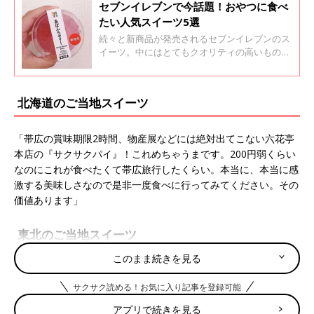
セブンイレブンで今話題！おやつに食べ
たい人気スイーツ5選
続々と新商品が発売されるセブンイレブンのス
イーツ。中にはとてもクオリティの高いものも
あります。今回はインスタグラムの投稿より、
今セブンイレブンで話題のスイーツをご紹介し
ます。
北海道のご当地スイーツ
「帯広の賞味期限2時間、物産展などには絶対出てこない六花亭
本店の『サクサクパイ』！これめちゃうまです。200円弱くらい
なのにこれが食べたくて帯広旅行したくらい。本当に、本当に感
激する美味しさなので是非一度食べに行ってみてください。その
価値あります」
東北のご当地スイーツ
このまま続きを見る
「『ババヘラアイス』。おばあちゃんに花のようにヘラで盛りつ
けてもらって食べました。
サクサク読める！お気に入り記事を登録可能
秋田を旅行した時に。クリームではなくて、シャリシャリしてい
アプリで続きを見る