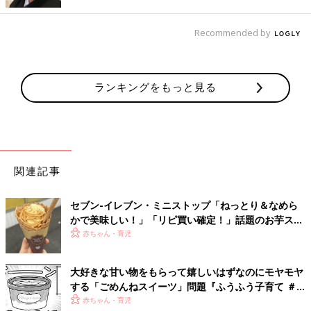
中部地方のご当地スイーツ
Recommended by
「福井の伊藤順和堂さんの『芋きんつば』。通販もしてないの
で、地元に行かないと食べられない……私にとってきんつばナン
ランキングをもっと見る
バーワンです」
今回は限られたものだけの紹介ですが、それぞれの地域にはそこ
でしか食べられないスイーツがいろいろあります。
感染防止に努めつつ、ぜひ旅行に行った際は一期一会のスイーツ
をしっかりと味わってきてくださいね。
関連記事
（文：ふくだりょうこ）
セブン-イレブン・ミニストップ「ねっとり＆なめら
かで美味しい！」「リピ買い確定！」話題のお芋スイ
■文中のコメントは『ウィメンズパーク』の投稿を再編集したも
ーツ4選
赤ちゃん・育児
のです。
大好きな甘い物をもらって嬉しいはずなのにモヤモヤ
する「ごめんねスイーツ」問題『ふうふう子育て ＃
53』
赤ちゃん・育児