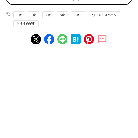
ました。暑い日に美味しかったな」
「宮城県鳴子温泉にある餅処深瀬の『栗だんご』はもう一度食べ
0歳
1歳
2歳
3歳
4歳～
ウィメンズパーク
たいです。栗入りのみたらし団子（むしろ餅）で、ホカホカで
おすすめ記事
す。みたらしが濃すぎず甘すぎないところがいい」
関東甲信越のご当地スイーツ
「佐渡の『沢根だんご』が超おすすめです。手作りながら上品な
味が何とも美味！」
「転勤で住んだ新潟県。黒糖の細長いパンみたいな『ぽっぽ焼
き』が食べたくなります。普通にスーパーなどには売ってなく
て、屋台で売っているので、見かけたら買っていました。あの味
とモチモチ食感、忘れられない思い出のお菓子です」
「桔梗屋の『水信玄餅』。作ってすぐ食べなきゃいけないから通
販とかしてないんですよね。
しかも夏季週末限定！コロナ前に友達がわざわざ食べに行ったの
を聞いてうらやましかった記憶があります」