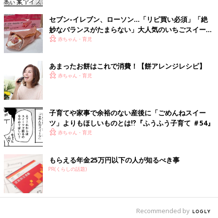
セブン-イレブン、ローソン…「リピ買い必須」「絶
妙なバランスがたまらない」大人気のいちごスイーツ
4選
赤ちゃん・育児
あまったお餅はこれで消費！【餅アレンジレシピ】
赤ちゃん・育児
子育てや家事で余裕のない産後に「ごめんねスイー
ツ」よりもほしいものとは⁉︎『ふうふう子育て ＃54』
赤ちゃん・育児
もらえる年金25万円以下の人が知るべき事
PR(くらしの話題)
Recommended by