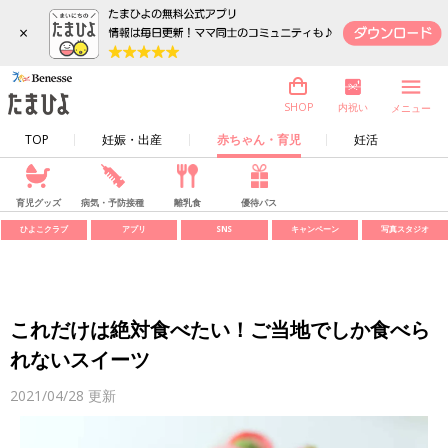
×
内祝い
SHOP
メニュー
TOP
妊娠・出産
赤ちゃん・育児
妊活
育児グッズ
病気・予防接種
離乳食
優待パス
ひよこクラブ
アプリ
SNS
キャンペーン
写真スタジオ
これだけは絶対食べたい！ご当地でしか食べら
れないスイーツ
2021/04/28
更新