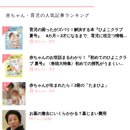
「新潟の『きんぴらだんご』です。その名のとおりお餅の中に餡
子ではなくきんぴらが入ったお団子。甘くてしょっぱいきんぴら
赤ちゃん・育児の人気記事ランキング
がお餅がよく合うんです」
「行くたびリピしてるのは小布施堂の『栗アイスクリーム』。小
育児の困ったがズバリ！解決する本『ひよこクラブ
布施の栗と地場産牛乳で作った贅沢なアイスです」
夏号』 4カ月～2才になるまで、育児に役立つ情報が
いっぱい！
赤ちゃん・育児
「有馬温泉の焼き立て『炭酸煎餅』。賞味期限５秒と書いてあっ
たような？焼き型から外したものを手渡してもらった直後のひと
赤ちゃんのお世話まるわかり！『初めてのひよこクラ
くち目だけフニャっとした食感で、ふたくち目食べる時にはもう
ブ 夏号』〈巻頭大特集〉初めての授乳がうまくい
パリパリ煎餅。あれは店頭でないと食べられない不思議な美味し
く！ おっぱい・ミルクの基本と夏のトラブル 解決テ
赤ちゃん・育児
さでした」
ク
赤ちゃんが生まれたら！2冊の「たまひよ」
関西のご当地スイーツ
赤ちゃん・育児
「京都の今宮神社の門前にある茶店 かざりや と 一和 の『あぶり
もち』です。
お墓の撤去にいくらかかる？墓じまい費用
串に小さな餅が数個ささっていて、これに醤油ときなこを混ぜた
PR(くらしの話題)
タレをからませ、炭火であぶったもの。きなこと醤油のあまじょ
っぱい味がたまらなくおいしいです」