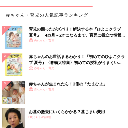
赤ちゃん・育児の人気記事ランキング
育児の困ったがズバリ！解決する本『ひよこクラブ
夏号』 4カ月～2才になるまで、育児に役立つ情報が
いっぱい！
赤ちゃん・育児
赤ちゃんのお世話まるわかり！『初めてのひよこクラ
ブ 夏号』〈巻頭大特集〉初めての授乳がうまくい
く！ おっぱい・ミルクの基本と夏のトラブル 解決テ
赤ちゃん・育児
ク
赤ちゃんが生まれたら！2冊の「たまひよ」
赤ちゃん・育児
出典：Instagramアカウント「__hysaym」
お墓の撤去にいくらかかる？墓じまい費用
PR(くらしの話題)
Ayumiさんはこちらのコーデを。VACANCYのブルーパンツはセ
ンタープレス入りで脚長効果も期待できるアイテムなんだとか。