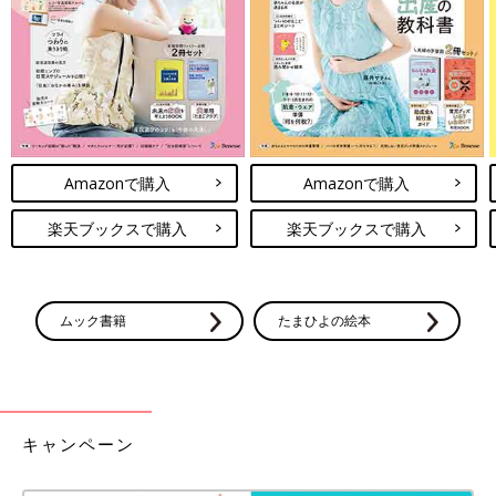
mizukiさんはこちらのコーデを。トップスとバッグがGU、パン
ツはcoca、ネックレスは
ZARA
のものなんだそう。上下はカジュ
アルな雰囲気ですが、華やかな小物でグッと大人っぽく上品な雰
囲気に。着心地も良さそうなキレイめコーデですね！
小学校の壁とは？ 働くママの「ママ友
づきあい」リアル事情！
Amazonで購入
Amazonで購入
保育園時代はあいさつ程度ですんだママ友づき
あい。小学校に上がると周囲のママとのつきあ
楽天ブックスで購入
楽天ブックスで購入
い方に変化が。仕事が忙しく、なかなかママ友
同士のつきあいができない現状に「これでいい
のか？」と疎外感を感じているママも。ママ友
保護者会に着ていく服装は、カジュアルと上品のバランスがポイ
と上手につきあっていく方法を、探っていきま
ント！デニムやスニーカーでカジュアルにまとめつつも、ジャケ
ムック書籍
たまひよの絵本
しょう。
ットや華やかな小物など落ち着いたアイテムでまとめるといいで
すよ。ぜひコーデの参考にしてみてくださいね。
(文・水川ちさ)
※記事内容でご紹介している投稿、リンク先は、削除される場合
キャンペーン
があります。あらかじめご了承ください。
※記事の内容は記載当時の情報であり、現在と異なる場合があり