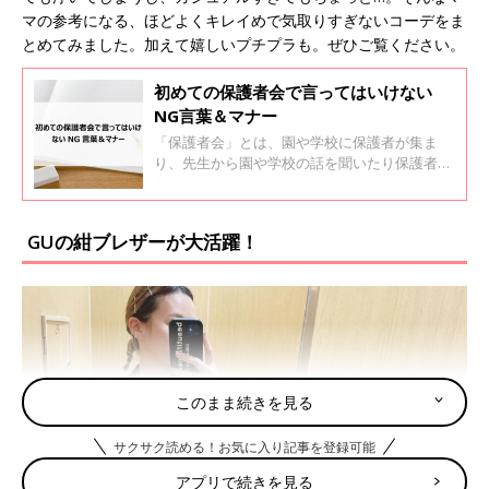
マの参考になる、ほどよくキレイめで気取りすぎないコーデをま
とめてみました。加えて嬉しいプチプラも。ぜひご覧ください。
初めての保護者会で言ってはいけない
NG言葉＆マナー
「保護者会」とは、園や学校に保護者が集ま
り、先生から園や学校の話を聞いたり保護者同
士で話し合いや意見交換などをしたりする会で
す。年度始めの保護者会は、入園式・入学式な
ど一連の行事が終わったあとの4月におこなわ
GUの紺ブレザーが大活躍！
れることが多いですね。保護者会ではどんなこ
とがおこなわれるのか、どのように向き合えば
よいのか、子育てアドバイザーの長島ともこさ
んに紹介してもらいました。
このまま続きを見る
サクサク読める！お気に入り記事を登録可能
アプリで続きを見る