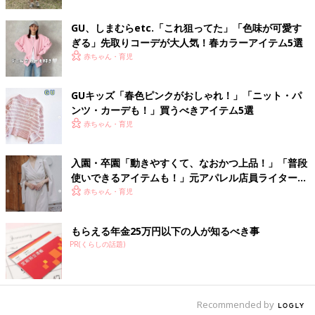
GU、しまむらetc.「これ狙ってた」「色味が可愛す
ぎる」先取りコーデが大人気！春カラーアイテム5選
赤ちゃん・育児
出典：Instagramアカウント「nakkoo555」
GUキッズ「春色ピンクがおしゃれ！」「ニット・パ
nakkooさんはこちらの上品なコーデを。インナーのロンTとパン
ンツ・カーデも！」買うべきアイテム5選
ツが
ユニクロ
で、ゆる編みニットはZAKKA-BOXのものなんだそ
赤ちゃん・育児
う。全体的に明るい色合いで上品な組み合わせに。親しみやすそ
うな、優しい雰囲気にも見えますね。
入園・卒園「動きやすくて、なおかつ上品！」「普段
使いできるアイテムも！」元アパレル店員ライターお
カジュアルと上品のバランスが丁度いい大人スタイ
すすめ★パンツコーデ4選
赤ちゃん・育児
ル
もらえる年金25万円以下の人が知るべき事
PR(くらしの話題)
Recommended by