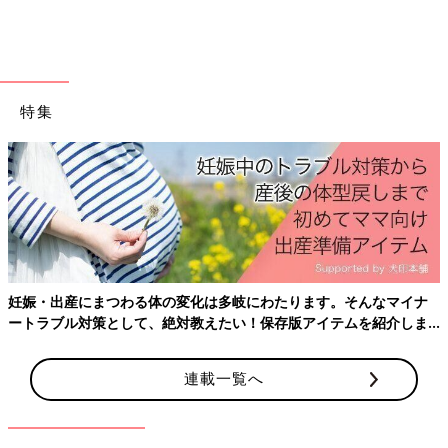
特集
出典：Instagramアカウント「a.k.i.a.k.i.50」
Akiさんはこの日、GUとしまむらのアイテムでコーデをまとめた
妊娠・出産にまつわる体の変化は多岐にわたります。そんなマイナ
んだそう。ティアードチュニックが上品で柔らかい雰囲気になり
ートラブル対策として、絶対教えたい！保存版アイテムを紹介しま
ますね。ジャケットとセンタープレス入りのパンツでクールなス
す。
タイルに。カジュアルと上品のバランスが丁度いいコーデです
連載一覧へ
ね！
小物使いが上手な大人カジュアルコーデ