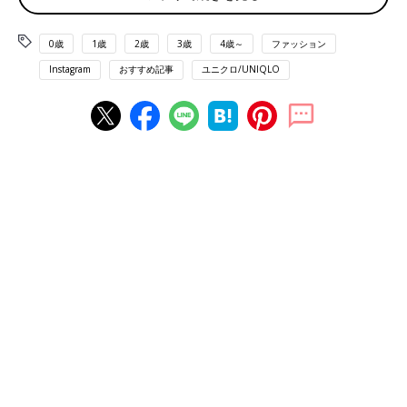
0歳
1歳
2歳
3歳
4歳～
ファッション
Instagram
おすすめ記事
ユニクロ/UNIQLO
出典：Instagramアカウント「aayan0129」
AYAさんは
GU
の紺色ブレザーがオシャレなこちらのコーデを。
数年前にゲットしたものだけど、毎年活躍するほどお気に入りの
アイテムなんだとか。パンツの色もこれからの時期にピッタリ！
春らしい大人コーデですね。
カジュアルだけどフォーマルっぽく見える！