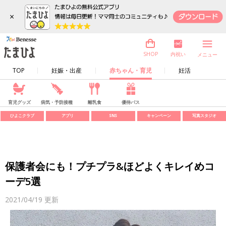
×
内祝い
SHOP
メニュー
TOP
妊娠・出産
赤ちゃん・育児
妊活
育児グッズ
病気・予防接種
離乳食
優待パス
ひよこクラブ
アプリ
SNS
キャンペーン
写真スタジオ
保護者会にも！プチプラ&ほどよくキレイめコ
ーデ5選
2021/04/19
更新