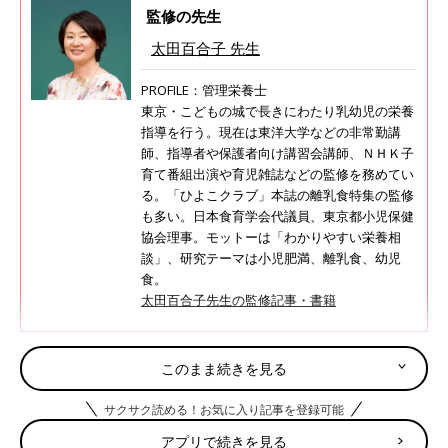
監修の先生
太田百合子 先生
PROFILE：管理栄養士
東京・こどもの城で長きにわたり乳幼児の栄養
指導を行う。現在は東洋大学などの非常勤講
師、指導者や保護者向け講習会講師、ＮＨＫ子
育て番組出演や育児雑誌などの監修を務めてい
る。「ひよこクラブ」本誌の離乳食特集の監修
も多い。日本食育学会代議員、東京都小児保健
協会理事。モットーは「わかりやすい栄養相
談」、研究テーマは小児肥満、離乳食、幼児
食。
太田百合子先生の監修記事・書籍
このまま続きを見る
離乳食で意識して取り入れたい「鉄・カ
ルシウム・亜鉛」。その理由は？おすす
サクサク読める！お気に入り記事を登録可能
め食材も紹介【専門家】
離乳食の回数が増えてくると、離乳食からとる
栄養の割合がだんだん増えてきます。そのころ
アプリで続きを見る