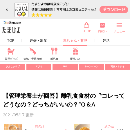
×
内祝い
SHOP
メニュー
TOP
妊娠・出産
赤ちゃん・育児
妊活
育児グッズ
病気・予防接種
離乳食
優待パス
ひよこクラブ
アプリ
SNS
キャンペーン
写真スタジオ
【管理栄養士が回答】離乳食食材の〝コレって
どうなの？どっちがいいの？″Q＆A
2021/05/17
更新
前の話
次の話