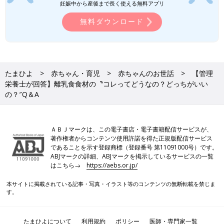
妊娠中から産後まで長く使える無料アプリ
無料ダウンロード
たまひよ
赤ちゃん・育児
赤ちゃんのお世話
【管理
栄養士が回答】離乳食食材の〝コレってどうなの？どっちがいい
の？″Q＆A
ＡＢＪマークは、この電子書店・電子書籍配信サービスが、
著作権者からコンテンツ使用許諾を得た正規版配信サービス
であることを示す登録商標（登録番号 第11091000号）です。
ABJマークの詳細、ABJマークを掲示しているサービスの一覧
はこちら→
https://aebs.or.jp/
本サイトに掲載されている記事・写真・イラスト等のコンテンツの無断転載を禁じま
す。
たまひよについて
利用規約
ポリシー
医師・専門家一覧