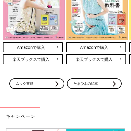
楽天ブックスで購入
前の話
次の話
具だくさんコーンス
一覧
パンプキンサラダ【大
ープ【大人2人＋子ど
人2人＋子ども1人分・
も1人分・幼児食レシ
幼児食レシピ】
ピ】
Amazonで購入
Amazonで購入
楽天ブックスで購入
楽天ブックスで購入
ムック書籍
たまひよの絵本
キャンペーン