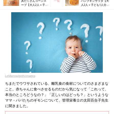
具だくさんコーンス
一覧
パンプキンサラダ【大
ープ【大人2人＋子ど
人2人＋子ども1人分・
も1人分・幼児食レシ
幼児食レシピ】
ピ】
LeManna/gettyimages
ちまたでウワサされている、離乳食の食材についてのさまざまな
こと。赤ちゃんに食べさせるものだから気になって「これって、
本当のところどうなの？」「正しいのはどっち？」というような
ママ・パパたちのギモンについて、管理栄養士の太田百合子先生
に聞きました。