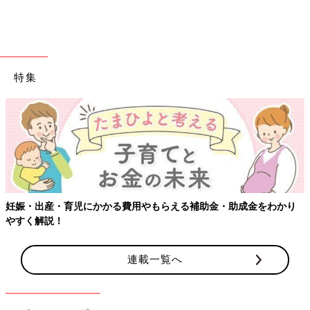
取材・文／ひよこクラブ編集部
楽しい離乳食ライフを送るために 離乳
食をスタートしたら意識したい３つのこ
と【専門家】
赤ちゃんは生まれながらに母乳やミルクを吸っ
特集
て飲む力があります。しかし、「食べること」
は、練習が必要です。離乳食は、赤ちゃんがい
ろいろな食べ物を食べられるようになるための
練習。相模女子大学の教授であり、保健学博
日本には食品の安全性を調査する機関があり、今の時代は危険な
士、管理栄養士の堤 ちはる先生に、離乳食を始
食材が出回ることがないとのこと。過度に心配はしすぎず、安全
めたら意識してママやパパに心がけてほしい３
な食材、新鮮な食材を使って離乳食を進めていきましょう。
つのポイントを聞きました。
『ひよこクラブ』2021年６月号には、食材を離乳食のいつの時
期から始めていいのかがひとめでわかる「離乳食 食べていいも
妊娠・出産・育児にかかる費用やもらえる補助金・助成金をわかり
の まだダメなもの 2021年最新版」別冊付録がついています。
やすく解説！
連載一覧へ
参考／『ひよこクラブ』2021年6月号「離乳食 食べていいもの
まだダメなもの 2021年最新版」