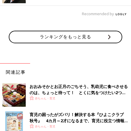
栄養」のギモン
Recommended by
離乳食を進める中で気になることが多いベビーフードや赤ちゃん
の成長につながる栄養面から、積極的にメニューに取り入れたい
食材について聞きました。
ランキングをもっと見る
【ギモン】市販のベビーフードは食べさせても大丈夫？
【太田先生の回答】
「味が濃い」「おいしくない」といった声を聞くこともあります
関連記事
が、ママやパパがおいしくないと感じたとすれば、それは避けれ
ばいいだけでしょう。濃縮しただしを使っているので味が濃く感
じることもありますが、塩分はけっして多くありません。ベビー
おおみそかとお正月のごちそう、乳幼児に食べさせる
フードは日本の厳しい基準をクリアしています。心配しすぎず食
のは、ちょっと待って！ とくに気をつけたい2つの
食材【管理栄養士】
べさせてＯＫ。ママやパパの作る負担を考えれば、上手に活用し
赤ちゃん・育児
ていきましょう。手抜きではなく手間抜きと考えて。
育児の困ったがズバリ！解決する本『ひよこクラブ
【ギモン】母乳育児の場合、不足しがちな栄養素があるっ
秋号』 4カ月～2才になるまで、育児に役立つ情報が
て本当？
いっぱい！
赤ちゃん・育児