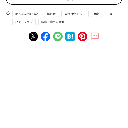
には、栄養バランスを考えた献立にしていきま
しょう。離乳食の栄養でとくに気をつけたいの
が、「鉄・カルシウム・亜鉛」。それはなぜな
赤ちゃんのお世話
離乳食
太田百合子 先生
0歳
1歳
「国産？」「無添加？」食材選びで気になることを
のでしょうか。またどのように取り入れたらい
ひよこクラブ
医師・専門家監修
知りたい
いのかについても、管理栄養士の太田百合子先
生に聞きました。
「食材は国産がいい？」「無添加の食材を選ぶべき？」など、ま
ずは、離乳食の食材選びで気になっているギモンについて聞きま
した。
【ギモン】食材は国産にこだわったほうがいい？
【太田先生の回答】
日本には、食品安全委員会という機関があり、安全性が懸念され
る食品については科学的に調査しています。市場に出回っている
食品は、食品安全委員会の調査をパスしているので、外国産でも
とくに心配ないでしょう。しかし、外国産は流通に時間がかかる
ため、防腐剤が使われていることが多くあります。余計な添加物
を使っていないことが多い、という意味では、国産がいいでしょ
う。