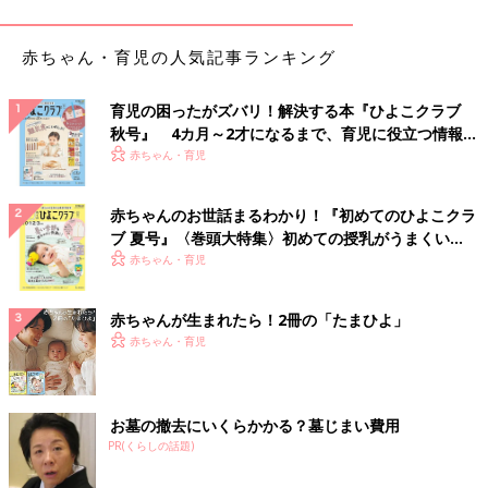
【ギモン】無添加の食材を使うべきなの？
赤ちゃん・育児の人気記事ランキング
【太田先生の回答】
加工食品の場合、添加物を入れないと製造できません。豆腐でい
育児の困ったがズバリ！解決する本『ひよこクラブ
えば、「にがり」も添加物の一つ。添加物には、食品をよりおい
秋号』 4カ月～2才になるまで、育児に役立つ情報が
しくする、保存状態をよくし食中毒を招かない、といった役割が
いっぱい！
赤ちゃん・育児
あります。生鮮食品を中心に利用しているなら、敏感になりすぎ
る必要はありません。
赤ちゃんのお世話まるわかり！『初めてのひよこクラ
ブ 夏号』〈巻頭大特集〉初めての授乳がうまくい
【ギモン】冷凍食材（野菜や果物）には添加物が多く入っ
く！ おっぱい・ミルクの基本と夏のトラブル 解決テ
赤ちゃん・育児
ている？
ク
赤ちゃんが生まれたら！2冊の「たまひよ」
【太田先生の回答】
赤ちゃん・育児
ずいぶん昔に、そういったうわさが流れていました。しかし、食
品安全委員会が設立されてから、危険な食材は出回らなくなって
います。今の時代は、心配しすぎる必要はないでしょう。ただ
お墓の撤去にいくらかかる？墓じまい費用
し、塩分や油分の量には注意を。
PR(くらしの話題)
気になることが多い「ベビーフード」「赤ちゃんの