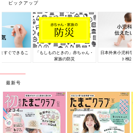
＜Amazonで詳しく見る＞
ピックアップ
Amazonで見る
前の話
次の話
新生児期以来の寝不
一覧
ミステリー！「こーも
足続き…息子の大胆
ろりー」の謎！ [夫婦
な寝相！ [夫婦のじか
のじかん大貫さんのマ
ん大貫さんのママ芸
マ芸人日記#108]
ん・
日本外来小児科学会リーフレッ
六星占術 細木かおりさんの人
人日記#106]
ト検討会
相談
最新号