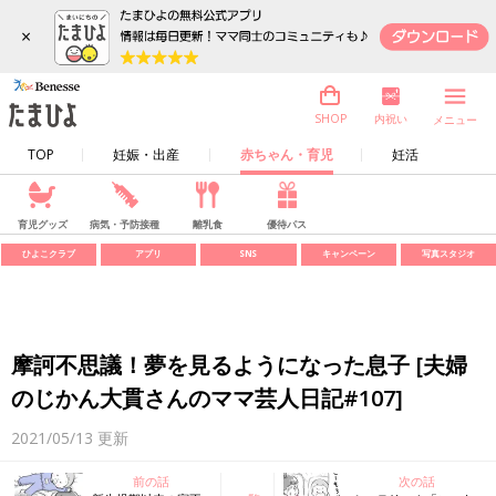
×
内祝い
SHOP
メニュー
TOP
妊娠・出産
赤ちゃん・育児
妊活
育児グッズ
病気・予防接種
離乳食
優待パス
ひよこクラブ
アプリ
SNS
キャンペーン
写真スタジオ
摩訶不思議！夢を見るようになった息子 [夫婦
のじかん大貫さんのママ芸人日記#107]
2021/05/13
更新
前の話
次の話