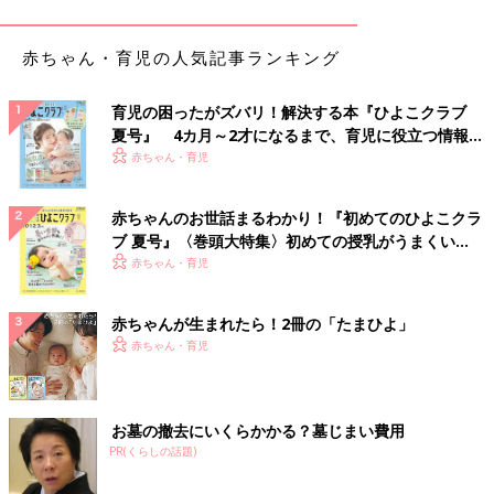
と言い放った息子。
確かに去年の秋頃、上野動物園に家族3人で出掛けたのです。
赤ちゃん・育児の人気記事ランキング
本当は2歳の誕生日頃に行こうと計画していたのですが、2020年
の3月末はコロナも流行し、緊急事態宣言が発令するかどうかと
いう時期でした。
育児の困ったがズバリ！解決する本『ひよこクラブ
夏号』 4カ月～2才になるまで、育児に役立つ情報が
しばらくはやめておこうということで、コロナも落ち着いていた
いっぱい！
赤ちゃん・育児
秋頃にようやく行くことができました。
とは言え、なんだかんだで一番楽しんでいたのはパンダ好きの私
で、息子は動物よりも食べ物の方に夢中になっている、まさに花
赤ちゃんのお世話まるわかり！『初めてのひよこクラ
より団子の構図。
ブ 夏号』〈巻頭大特集〉初めての授乳がうまくい
その後も、「動物園行ったの覚えてる？」と私が聞いても、そこ
く！ おっぱい・ミルクの基本と夏のトラブル 解決テ
赤ちゃん・育児
まで良い反応が返ってくることはありませんでした。
ク
しかし、夢の中で昔の記憶が甦ってきたのか、急にパンダの話を
赤ちゃんが生まれたら！2冊の「たまひよ」
し始めた息子。
赤ちゃん・育児
しかも、ただの「動物園」ではなく、はっきりと「上野動物園」
と言っていたことにも驚きました。
またある朝は、
お墓の撤去にいくらかかる？墓じまい費用
PR(くらしの話題)
「僕のケータイどこ！？」