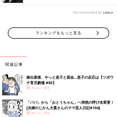
と言いながら起床しました。
Recommended by
息子がまだ
1歳
の頃、知育アプリや動画などを私が昔使っていた
スマートフォンで見せていたことがありました。
そのときに「自分のケータイ！」という感じで、いつも得意気に
おもちゃと一緒スマートフォンを宝物にしていた息子。
ランキングをもっと見る
しかしその後、目が悪くなってしまいそうだからという理由で、
スマートフォンではなく、テレビに動画やアプリを映して楽しむ
ことにしたのです。
そのため、ここ1年以上は息子専用のスマートフォンは出してい
なかったのですが、突然夢の中で記憶が呼び起こされた様子の息
関連記事
子。
起きてからも、「ケータイ！ケータイ！」と探しはじめ、引き出
しの奥に見つけた際には、「やったー！僕のケータイ！！」と、
娘出産後、やっと息子と面会…息子の反応は【ツボウ
とても嬉しそうでした。
チ育児劇場 #83】
赤ちゃん・育児
こんな風に、突然昔の記憶を夢で思い出すようになった息子。
まだまだ解明されていないことが多い「夢」や、人類の「脳」の
「パパ」から「おとうちゃん」へ突然の呼び名変更！
不思議を感じざるを得ないここ最近です。
[夫婦のじかん大貫さんのママ芸人日記#104]
赤ちゃん・育児