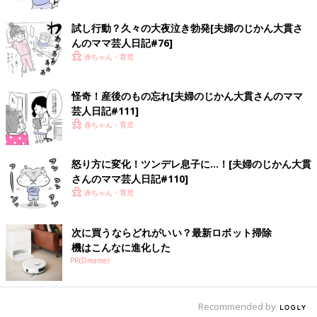
夫婦のじかん大貫さん プロフィール
試し行動？久々の大夜泣き勃発[夫婦のじかん大貫さ
んのママ芸人日記#76]
赤ちゃん・育児
怪奇！産後のもの忘れ[夫婦のじかん大貫さんのママ
芸人日記#111]
赤ちゃん・育児
怒り方に変化！ツンデレ息子に…！[夫婦のじかん大貫
吉本興業所属／夫婦お笑いコンビ「夫婦のじかん」の嫁担当。イ
さんのママ芸人日記#110]
ラストレーターとしても活動中。相方は元・トンファー山西章
博。息子（2018.3生）と夫との3人暮らし。2019年3月にコミッ
赤ちゃん・育児
クエッセイ「母ハハハ！」（PARCO出版）を発売。
次に買うならどれがいい？最新ロボット掃除
・「夫婦のじかん」YouTubeチャンネル
機はこんなに進化した
PR(Dreame)
Recommended by