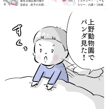
新生児期以来の寝不
一覧
ミステリー！「こーも
足続き…息子の大胆
ろりー」の謎！ [夫婦
な寝相！ [夫婦のじか
のじかん大貫さんのマ
ん大貫さんのママ芸
マ芸人日記#108]
人日記#106]