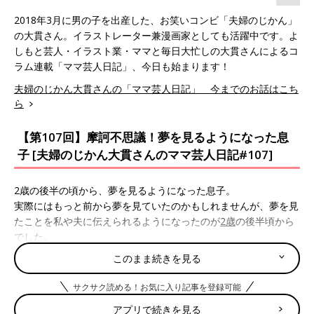
2018年3月に男の子を出産した、お笑いコンビ「夫婦のじかん」
の大貫さん。イラストレーター兼漫画家としても活躍中です。よ
しもと芸人・イラスト業・ママと毎日大忙しの大貫さんによるコ
ラム連載「ママ芸人日記」、今日も始まります！
夫婦のじかん大貫さんの「ママ芸人日記」 今までのお話はこち
ら
【第107回】摩訶不思議！夢を見るようになった息
子 [夫婦のじかん大貫さんのママ芸人日記#107]
2歳の後半の頃から、夢を見るようになった息子。
実際にはもっと前から夢を見ていたのかもしれませんが、夢を見
たことを私や夫に伝えられるようになったのが
2歳
の後半頃から
でした。
このまま続きを見る
はじめのうちは、起きてすぐにギャン泣きすることがあり、なか
なか泣き止まないということから始まりました。
サクサク読める！お気に入り記事を登録可能
どうしたのだろうと聞いてみると、どうやら怖い夢を見た様子の
アプリで続きを見る
息子。