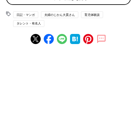
「それは夢って言って、実際には起こってないことなんだよ」
と、説明し、最初はあまりよくわからなかったようでしたが、何
日記・マンガ
夫婦のじかん大貫さん
育児体験談
度かそういうことを繰り返し、徐々に理解をしていっているよう
タレント・有名人
でした。
時々、夢を見ながら笑い声を上げていることもあるのですが、そ
ういうときの夢のことはあまり覚えていない様子の息子。
やはり、怖い夢を見たときは起きてからも頭から離れないよう
で、泣いたり怒ったり怖がったりと、感情が忙しそうです。
そんな息子が、最近ちょっと変わった夢の見方をするようになっ
たのです。
それは、以前の記憶を呼び起こす夢。
ある日の朝、起きると同時に
「上野動物園でパンダ見た！」