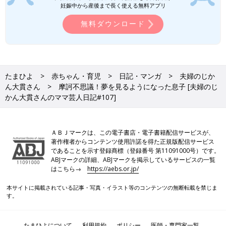
妊娠中から産後まで長く使える無料アプリ
無料ダウンロード
たまひよ
赤ちゃん・育児
日記・マンガ
夫婦のじか
ん大貫さん
摩訶不思議！夢を見るようになった息子 [夫婦のじ
かん大貫さんのママ芸人日記#107]
ＡＢＪマークは、この電子書店・電子書籍配信サービスが、
著作権者からコンテンツ使用許諾を得た正規版配信サービス
であることを示す登録商標（登録番号 第11091000号）です。
ABJマークの詳細、ABJマークを掲示しているサービスの一覧
はこちら→
https://aebs.or.jp/
本サイトに掲載されている記事・写真・イラスト等のコンテンツの無断転載を禁じま
す。
たまひよについて
利用規約
ポリシー
医師・専門家一覧