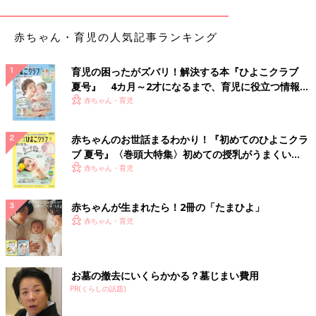
のカールキープマジック。ベースを塗らなくても1日中まつ毛の
カールをキープできるんだとか！軽くティッシュオフすることで
赤ちゃん・育児の人気記事ランキング
塗りやすくなるそうです。
育児の困ったがズバリ！解決する本『ひよこクラブ
ダイソーのリキッドアイシャドウは密着力◎
夏号』 4カ月～2才になるまで、育児に役立つ情報が
いっぱい！
赤ちゃん・育児
赤ちゃんのお世話まるわかり！『初めてのひよこクラ
ブ 夏号』〈巻頭大特集〉初めての授乳がうまくい
く！ おっぱい・ミルクの基本と夏のトラブル 解決テ
赤ちゃん・育児
ク
赤ちゃんが生まれたら！2冊の「たまひよ」
赤ちゃん・育児
お墓の撤去にいくらかかる？墓じまい費用
PR(くらしの話題)