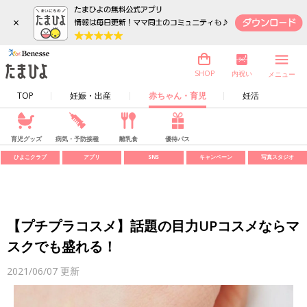
×
内祝い
SHOP
メニュー
TOP
妊娠・出産
赤ちゃん・育児
妊活
育児グッズ
病気・予防接種
離乳食
優待パス
ひよこクラブ
アプリ
SNS
キャンペーン
写真スタジオ
【プチプラコスメ】話題の目力UPコスメならマ
スクでも盛れる！
2021/06/07
更新