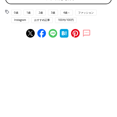
出典：Instagramアカウント「miyuki_cosme」
miyuki.Aさんはキャンメイクのクリーミータッチライナーから2
0歳
1歳
2歳
3歳
4歳～
ファッション
色をセレクト。こちらは柔らかいテクスチャ―でするんと描ける
そうで、価格は715円とのこと。目力を強調したいときはダーク
Instagram
おすすめ記事
100均/100円
ブラウンを選ぶんだとか♪
ベースなしでカールキープできるマスカラ
出典：Instagramアカウント「nanami_dalia201912」
nanamiさんが大満足の使い心地だというのがkose（コーセー）