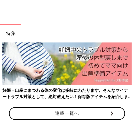
こんにちは！漫画家・イラストレーターのハト
コと申します。昨年9月に男の子を出産した新
米ママです。はじめての妊娠や出産、育児の様
子を漫画にしてインスタグラムに載せていたと
ころこのたび「新米ママハトコのオススメ」と
いかがでしたか？どのプチプラコスメも、目元を華やかに演出し
特集
いうテーマでイラストコラムを描くことになり
てくれそうですよね。「マスクをしているからこそ、目元はオシ
ました！
ャレしたい！」という方は、ぜひプチプラコスメを試してみてく
ださいね♪
(文・ナキナキ)
※記事内容でご紹介している投稿、リンク先は、削除される場合
があります。あらかじめご了承ください。
※記事の内容は記載当時の情報であり、現在と異なる場合があり
妊娠・出産にまつわる体の変化は多岐にわたります。そんなマイナ
ます。
ートラブル対策として、絶対教えたい！保存版アイテムを紹介しま
※記事内の価格はすべて税込み、2021年5月時点のものです。
す。
連載一覧へ