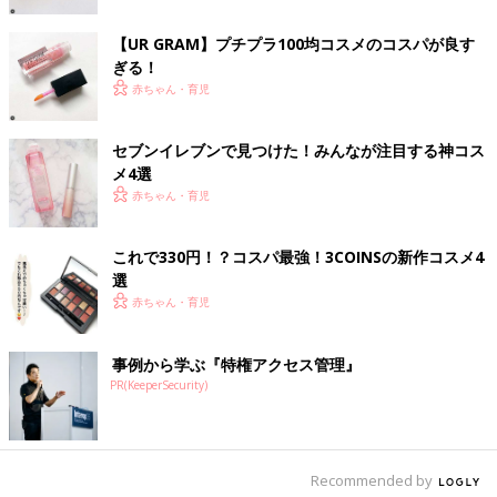
【UR GRAM】プチプラ100均コスメのコスパが良す
ぎる！
赤ちゃん・育児
セブンイレブンで見つけた！みんなが注目する神コス
メ4選
赤ちゃん・育児
これで330円！？コスパ最強！3COINSの新作コスメ4
選
赤ちゃん・育児
出典：Instagramアカウント「you_uuu.29」
youさんがGETしたのはCEZANNE（セザンヌ）の「ふたえ強調
事例から学ぶ『特権アクセス管理』
eyeライナー」で、価格は660円だそう。筆が細くてしなやかな
PR(KeeperSecurity)
ので描きやすいとのこと！こちらの方は涙袋を強調するのに使っ
ているようで、さまざまな使い方ができそうです♪
[新米ママハトコのオススメ#6]悩み深
Recommended by
き、産後ママのファッション事情