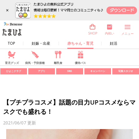
×
内祝い
SHOP
メニュー
TOP
妊娠・出産
赤ちゃん・育児
妊活
育児グッズ
病気・予防接種
離乳食
優待パス
ひよこクラブ
アプリ
SNS
キャンペーン
写真スタジオ
【プチプラコスメ】話題の目力UPコスメならマ
スクでも盛れる！
2021/06/07
更新