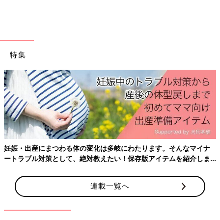
こんにちは！漫画家・イラストレーターのハト
コと申します。昨年9月に男の子を出産した新
米ママです。はじめての妊娠や出産、育児の様
子を漫画にしてインスタグラムに載せていたと
ころこのたび「新米ママハトコのオススメ」と
いかがでしたか？どのプチプラコスメも、目元を華やかに演出し
特集
いうテーマでイラストコラムを描くことになり
てくれそうですよね。「マスクをしているからこそ、目元はオシ
ました！
ャレしたい！」という方は、ぜひプチプラコスメを試してみてく
ださいね♪
(文・ナキナキ)
※記事内容でご紹介している投稿、リンク先は、削除される場合
があります。あらかじめご了承ください。
※記事の内容は記載当時の情報であり、現在と異なる場合があり
妊娠・出産にまつわる体の変化は多岐にわたります。そんなマイナ
ます。
ートラブル対策として、絶対教えたい！保存版アイテムを紹介しま
※記事内の価格はすべて税込み、2021年5月時点のものです。
す。
連載一覧へ