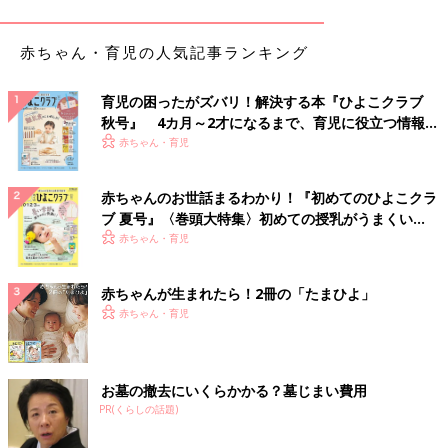
のカールキープマジック。ベースを塗らなくても1日中まつ毛の
カールをキープできるんだとか！軽くティッシュオフすることで
赤ちゃん・育児の人気記事ランキング
塗りやすくなるそうです。
育児の困ったがズバリ！解決する本『ひよこクラブ
ダイソーのリキッドアイシャドウは密着力◎
秋号』 4カ月～2才になるまで、育児に役立つ情報が
いっぱい！
赤ちゃん・育児
赤ちゃんのお世話まるわかり！『初めてのひよこクラ
ブ 夏号』〈巻頭大特集〉初めての授乳がうまくい
く！ おっぱい・ミルクの基本と夏のトラブル 解決テ
赤ちゃん・育児
ク
赤ちゃんが生まれたら！2冊の「たまひよ」
赤ちゃん・育児
お墓の撤去にいくらかかる？墓じまい費用
PR(くらしの話題)