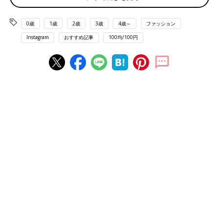
出典：Instagramアカウント「miyuki_cosme」
miyuki.Aさんはキャンメイクのクリーミータッチライナーから2
0歳
1歳
2歳
3歳
4歳～
ファッション
色をセレクト。こちらは柔らかいテクスチャ―でするんと描ける
そうで、価格は715円とのこと。目力を強調したいときはダーク
Instagram
おすすめ記事
100均/100円
ブラウンを選ぶんだとか♪
ベースなしでカールキープできるマスカラ
出典：Instagramアカウント「nanami_dalia201912」
nanamiさんが大満足の使い心地だというのがkose（コーセー）