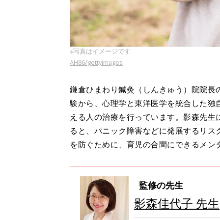
※写真はイメージです
AH86/gettyimages
鎌倉ひまわり鍼灸（しんきゅう）院院長
験から、心理学と東洋医学を統合した独
える人の治療を行っています。影森先生
ると、パニック障害などに発展するリス
を防ぐために、育児の合間にできるメン
監修の先生
影森佳代子 先生