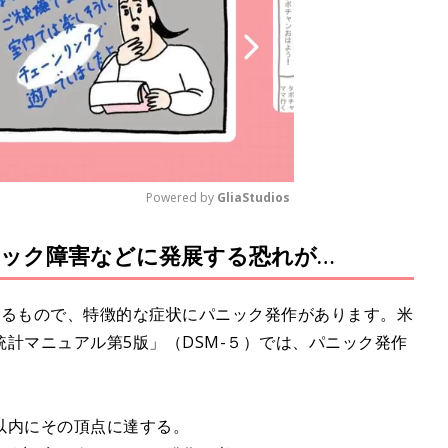
Powered by 
GliaStudios
ック障害などに発展する恐れが…
M
u
t
れるもので、特徴的な症状にパニック発作があります。米
e
計マニュアル第5版」（DSM-５）では、パニック発作
。
以内にその頂点に達する。