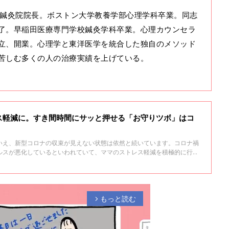
わり鍼灸院院長。ボストン大学教養学部心理学科卒業。同志
了。早稲田医療専門学校鍼灸学科卒業。心理カウンセラ
立、開業。心理学と東洋医学を統合した独自のメソッド
苦しむ多くの人の治療実績を上げている。
ス軽減に。すき間時間にサッと押せる「お守りツボ」はコ
いえ、新型コロナの収束が見えない状態は依然と続いています。コロナ禍
ルスが悪化しているといわれていて、ママのストレス軽減を積極的に行う
医学を統合した独自のメソッドで、多くの人の不安症状を改善している、
）院・院長の影森佳代子先生に、家事や育児の合間にできるストレス対策
もっと読む
arrow_forward_ios