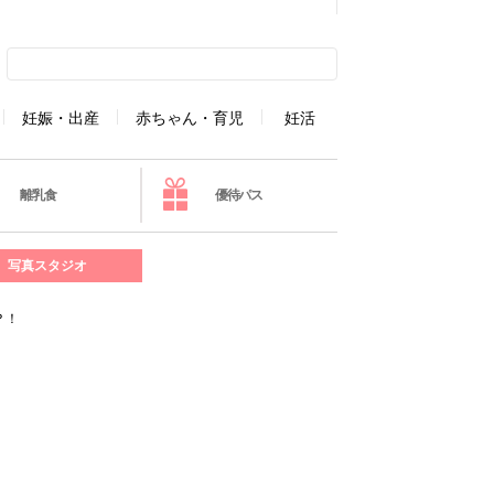
妊娠・出産
赤ちゃん・育児
妊活
離乳食
優待パス
写真スタジオ
？！