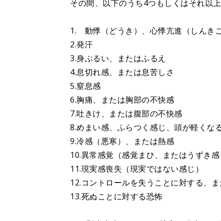
その間、以下のうち4つもしくはそれ以
1. 動悸（どうき）、心悸亢進（しんき
2.発汗
3.身ぶるい、またはふるえ
4.息切れ感、または息苦しさ
5.窒息感
6.胸痛、または胸部の不快感
7.吐きけ、または腹部の不快感
8.めまい感、ふらつく感じ、頭が軽くな
9.冷感（悪寒）、または熱感
10.異常感覚（感覚まひ、またはうずき感
11.現実感喪失（現実ではない感じ）
12.コントロールを失うことに対する、
13.死ぬことに対する恐怖