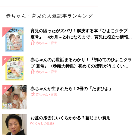
赤ちゃん・育児の人気記事ランキング
育児の困ったがズバリ！解決する本『ひよこクラブ
夏号』 4カ月～2才になるまで、育児に役立つ情報が
いっぱい！
赤ちゃん・育児
赤ちゃんのお世話まるわかり！『初めてのひよこクラ
ブ 夏号』〈巻頭大特集〉初めての授乳がうまくい
く！ おっぱい・ミルクの基本と夏のトラブル 解決テ
赤ちゃん・育児
ク
A. 【乾かす時間を早めるのがポイント！】
赤ちゃんが生まれたら！2冊の「たまひよ」
抗菌効果のある洗剤を使うのがおすすめです。また、干すとき
赤ちゃん・育児
は、とにかく短時間で乾かすことを意識して。一般的には５時間
以内に乾かすのがいいといわれています。Q１で紹介した“アーチ
干し”や“ずらし干し”をしましょう。その上で扇風機を下から当て
お墓の撤去にいくらかかる？墓じまい費用
ると、さらに乾きが早くなります。
PR(くらしの話題)
Q. タオルをふわふわに仕上げる方法、教えてください