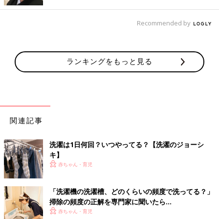
Recommended by
ランキングをもっと見る
関連記事
洗濯は1日何回？いつやってる？【洗濯のジョーシ
キ】
A. 【ふりさばいて干すとパイルが立ち上がります】
赤ちゃん・育児
干す前にタオルをばさっと振りさばくことで、パイルが立ち上が
って、ふんわりしやすくなります。また、振りさばくことで、余
「洗濯機の洗濯槽、どのくらいの頻度で洗ってる？」
計な水分が飛んで、乾きやすい効果も。タオルを干すときは必ず
掃除の頻度の正解を専門家に聞いたら…
やりましょう。
赤ちゃん・育児