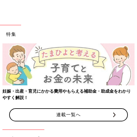
機を回すようにしましょう！
監修／大貫和泉さん（ライオン お洗濯マイスター） 撮影／有
坂政晴（STUH）取材・文／江原めぐみ、ひよこクラブ編集部
特集
洗濯ネットの選び方・使い方で仕上がり
に雲泥の差が?!＿子育て家庭の洗濯“ある
ある”を洗濯ブラザーズが解決！
子育て家庭では、毎日の家事として切り離せな
い洗濯。でも、家庭で行われている洗濯は意外
と間違いが多いのだそう。そこで、最近メディ
アに引っ張りだこの「洗濯ブラザーズ」に、洗
濯にまつわる正しい知識を教えてもらうこの連
「部屋干しでNGはこと」やっていませんでしたか？いつものお
載。第５回目は、「正しい洗濯ネットの使い
洗濯にちょっとした工夫で、梅雨時期を乗り越えられそうです
方」について教えてもらいます。
妊娠・出産・育児にかかる費用やもらえる補助金・助成金をわかり
ね。今年の梅雨から、「アーチ干し」をはじめましょう。
やすく解説！
大貫和泉さん（ライオン お洗濯マイスター）
連載一覧へ