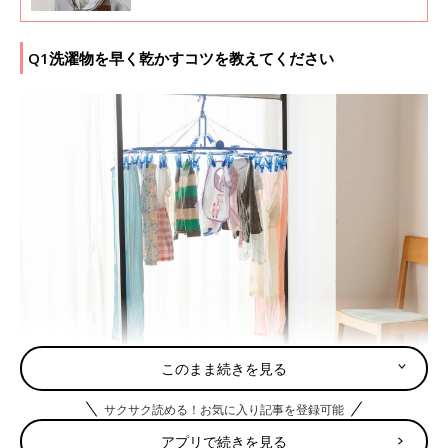
を感じることも多いですよね。今回は、快適に
部屋干しができる便利アイテムや、みなさんが
実践している部屋干し対策をインスタから集め
Q1洗濯物を早く乾かすコツを教えてください
てみました！
このまま続きを見る
A.【風を味方につけた効率のよい干し方をしましょう】
サクサク読める！お気に入り記事を登録可能
風を味方にした干し方をするだけで、洗濯物の乾燥時間は大幅に
アプリで続きを見る