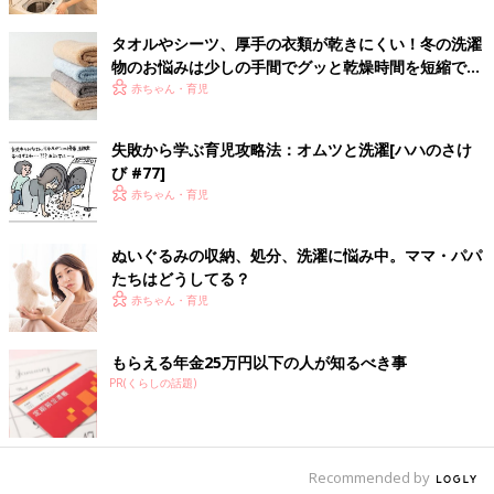
Q .裏返しで洗ったほうがいいものはある？
タオルやシーツ、厚手の衣類が乾きにくい！冬の洗濯
物のお悩みは少しの手間でグッと乾燥時間を短縮でき
A.【靴下など内側のにおいが気になるものは裏返しで】
る！
赤ちゃん・育児
汗や皮脂、角質など、においの原因となる汚れは、内側に付着し
ます。そのため、靴下などは裏返しで洗うほうが、洗剤液の水流
失敗から学ぶ育児攻略法：オムツと洗濯[ハハのさけ
や、ほかの衣類とのこすれによる力が直接当たり、汚れやにおい
び #77]
を落としやすくなります。ただし、子どもの靴下のように、どろ
赤ちゃん・育児
や黒ずみなどの目立つ汚れが表側に多い場合は、表にして洗いま
しょう。
ぬいぐるみの収納、処分、洗濯に悩み中。ママ・パパ
たちはどうしてる？
Q .洗濯機に入れる順番と汚れ落ちは関係ある？
赤ちゃん・育児
A. .【縦型の場合、関係あり。タオルなどは初めに入れて】
もらえる年金25万円以下の人が知るべき事
PR(くらしの話題)
縦型洗濯機は下部分、つまりは最初に入
れるもののほうが汚れが落ちやすくなります。そのため、タオル
など汚れが多いものは、先に入れて。ただ、洗濯機の中の量を７
～８割にとどめると、全体がかくはんされ、どの場所でも汚れ落
Recommended by
ちは均一に。縦型でもドラム式でも容量には余裕を持って、洗濯