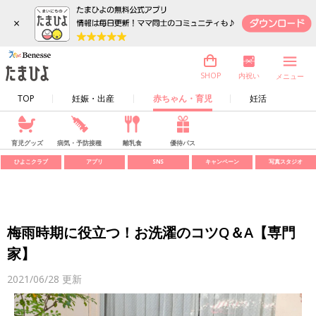
×
内祝い
SHOP
メニュー
TOP
妊娠・出産
赤ちゃん・育児
妊活
育児グッズ
病気・予防接種
離乳食
優待パス
ひよこクラブ
アプリ
SNS
キャンペーン
写真スタジオ
梅雨時期に役立つ！お洗濯のコツQ＆A【専門
家】
2021/06/28
更新