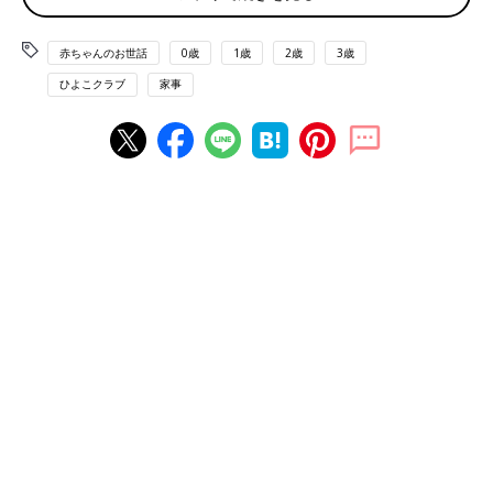
短縮できます。具体的には、角ハンガーを使った、外側が長く内
側が短い“アーチ干し”がおすすめ。面積の広いものやぶ厚いもの
を、風の当たりやすいいちばん外側に持ってて、短いものを内側
赤ちゃんのお世話
0歳
1歳
2歳
3歳
に集めると、中に大きな空間ができて、風が通りやすくなりま
ひよこクラブ
家事
す。また、バスタオルを干すときは、端をずらす“ずらし干
し”を。真っ二つに折ってかけるよりも乾きやすいです。
Q.部屋干しでNGなことはある？
A. 【部屋のカーテンレールに 干すのはやめておきましょう】
部屋干しするときに、カーテンレールにハンガーをかけるのは、
おすすめしません。せっかく洗った洗濯物にカーテンの汚れがつ
いてしまいますし、場所柄、風が通らず、乾きにくいです。同じ
ハンガーをかけるのでも、かもいなら、風の通り道ができるので
おすすめです。
Q. 部屋干しのにおいを抑えるには？