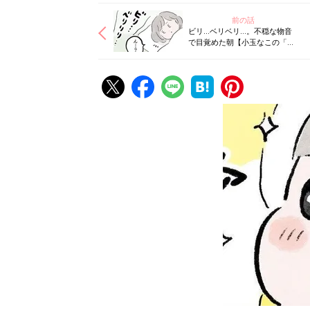
前の話
ビリ…ベリベリ…。不穏な物音
で目覚めた朝【小玉なこの「こ
んにちは、赤ちゃん」#11】