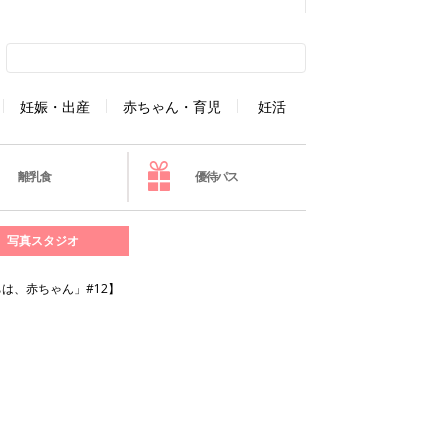
妊娠・出産
赤ちゃん・育児
妊活
離乳食
優待パス
写真スタジオ
は、赤ちゃん」#12】