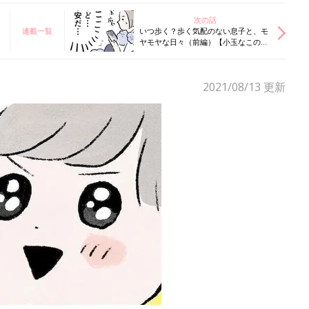
次の話
連載一覧
いつ歩く？歩く気配のない息子と、モ
ヤモヤな日々（前編）【小玉なこの
「こんにちは、赤ちゃん」#13】
2021/08/13
更新