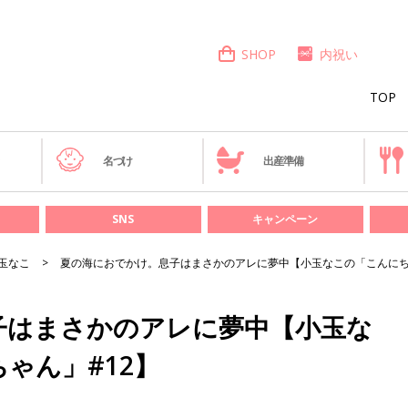
SHOP
内祝い
TOP
き
名づけ
出産準備
SNS
キャンペーン
玉なこ
夏の海におでかけ。息子はまさかのアレに夢中【小玉なこの「こんにち
子はまさかのアレに夢中【小玉な
ゃん」#12】