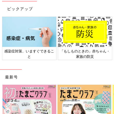
できるようになります。また、DCDの子どもの特性に合った形
で専門家による指導を受けていくと個人差はありますが症状は改
ピックアップ
善しますし、学年が低いほど改善しやすいということも指摘され
ています。
――DCDのある子は、運動が苦手であるために、自己肯定感が
低下する、取り組みに消極的になるなどの二次障害が起こってし
まうこともあるそうです。そういったことを防ぐためにできるこ
とはありますか？
感染症対策、いますぐできるこ
「もしものときの」赤ちゃん・
と
家族の防災
澤江 苦手な運動に目が行きがちですが、ほかの得意な運動を認
めてあげることが大事です。親が子どものできるところ、得意な
ことを認めて「ここがいいね」と言ってあげるだけで、子どもは
変わります。「運動したくない」と言っていた子が「運動した
最新号
い」と言うようになることもあります。シンプルだけど、それは
非常に大きな変化です。
自分の得意なことがわかると、子どもは自分で運動をし始めま
す。大事なのは、子どもが運動やスポーツを身近に感じて、「楽
しい」「やりたい」と思えること。親にできることは、その環境
をいかに作ってあげられるかだと思います。