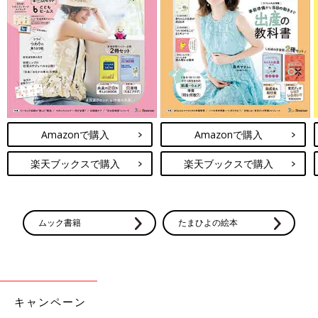
取材・文／早川奈緒子、ひよこクラブ編集部
お話・監修／澤江幸則（さわえゆきのり）先生
【医師監修】赤ちゃん・子どもの発達性
協調運動障害（DCD）とは？極端な不器
用さ・運動音痴がサインの場合も【チェ
ボールを投げる・蹴（け）る、字を書く、縄跳
ックリストつき】
びなどが非常に苦手、はさみでまっすぐ切れな
Amazonで購入
Amazonで購入
いなど、「極端に不器用な子」ととらえられて
しまう赤ちゃん・子どもは、発達性協調運動障
楽天ブックスで購入
楽天ブックスで購入
害（DCD）かもしれません。子どもの５～６％
健康のためにも子どもにはできれば運動やスポーツを楽しめるよ
に見られる発達性協調運動障害（DCD）の特徴
うになってほしい、と願うママやパパは多いでしょう。そのため
と適切なサポート方法について、発達障害研究
には上達を求めすぎず、子どもが楽しめるようなかかわりや工夫
の第一人者である、お茶の水女子大学名誉教授
ムック書籍
たまひよの絵本
をすることが大切です。
で小児科医の榊原洋一先生に聞きました。チェ
ックリストも付いています。
キャンペーン