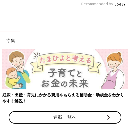
Recommended by
澤江 運動が苦手な子は、通常のやり方だと飽きてしまうことが
あります。
なわとびを例にしてみましょう。まず1つは、なわに鈴やリボン
をつけて遊んでみる。次に、地面に置いたなわの上を渡ってみ
る。子どもがなわに慣れてきたら、親がなわを地面より少し高い
位置で持ち、「なわが近づいてきたよ〜」と子どもに近づけてい
特集
き、子どもがそれをまたぐ、という遊びもいいですね。なわとび
の原理は、なわを越えることですから「またぐ」ことができれ
ば、いずれ「跳ぶ」という運動につながることにもなります。子
どもが楽しむ経験を積めるような工夫をしてあげるといいでしょ
う。
スポーツを楽しむ経験が子どもの可能性を広げる
妊娠・出産・育児にかかる費用やもらえる補助金・助成金をわかり
――楽しく体を動かす経験を続けていくことで、DCDの症状の
やすく解説！
改善にも影響するのでしょうか？
連載一覧へ
澤江 はい。ペースはゆっくりでもその子なりの伸びしろはある
ので、その可能性をひきだせれば、スポーツ自体を楽しむことが