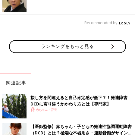
う！
――いろいろな運動をさせる、というと、何かスポーツに取り組
Recommended by
んだほうがいいのでしょうか？
澤江 スポーツというと、オリンピックで見るような競技を想像
する人が多いですよね。でも、ルールやテクニックなどをまった
ランキングをもっと見る
く気にせず、単に体を動かして楽しむことを「スポーツ」と捉え
ていいんじゃないか、と考えています。スポーツ庁が策定してい
る‟第2期スポーツ基本計画”によると、スポーツとは「体を動か
すという人間の本源的な欲求に応え、精神的充足や楽しさ、喜び
をもたらすもの」と定義されています。
関連記事
そう考えるとスポーツは、ルールややり方にこだわる必要はな
く、苦手な子どもに合わせて変えてしまっていいのです。サッカ
接し方を間違えると自己肯定感が低下？！発達障害
ーなら、足じゃなくて手でボールを持ってもいい。なわとびな
DCDに寄り添うかかわり方とは【専門家】
ら、なわをまたぐだけでもいい。そんなふうに楽しめれば、たと
赤ちゃん・育児
え苦手だとしても否定的にならず、将来的にもスポーツを続けら
れることが多いと思います。
【医師監修】赤ちゃん・子どもの発達性協調運動障害
（DCD）とは？極端な不器用さ・運動音痴がサインの