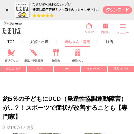
×
内祝い
SHOP
メニュー
TOP
妊娠・出産
赤ちゃん・育児
妊活
育児グッズ
病気・予防接種
離乳食
優待パス
ひよこクラブ
アプリ
SNS
キャンペーン
写真スタジオ
約5％の子どもにDCD（発達性協調運動障害）
が…？！スポーツで症状が改善することも【専
門家】
2021/07/17
更新