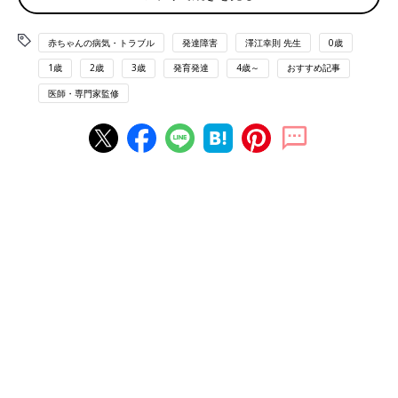
運動が極端に苦手なのは、DCDという発達障害の可
感じたり、やりたがらなかったりするとき、親
能性がある？
はどのようにかかわればいいのでしょうか。筑
波大学体育系 准教授の澤江幸則先生に話を聞き
赤ちゃんの病気・トラブル
発達障害
澤江幸則 先生
0歳
ました。
1歳
2歳
3歳
発育発達
4歳～
おすすめ記事
――DCDはどのような症状がある発達障害なのでしょうか？
医師・専門家監修
澤江先生（以下敬称略） DCDは身体機能に問題はないけれ
ど、極端に不器用、体の動きがぎこちない、動作と動作を組み合
わせた動き（協調運動）が困難であるという症状が見られる、生
まれつきの脳の特性による発達障害の1つです。
DCDの診断基準は、
【A】同じ年齢の子どもたちに比べると、運動発達自体がゆっく
りである
【B】運動発達の遅れがあるだけでなく、日常的に支障をきたし
ている、
こととされています。DCDのある子どもは、運動発達自体の遅
れと同時に、運動を学習することにも困難さがあると言われてい
ます。