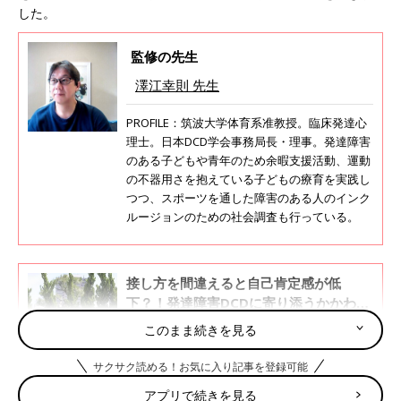
した。
監修の先生
澤江幸則 先生
PROFILE：筑波大学体育系准教授。臨床発達心
理士。日本DCD学会事務局長・理事。発達障害
のある子どもや青年のため余暇支援活動、運動
の不器用さを抱えている子どもの療育を実践し
つつ、スポーツを通した障害のある人のインク
ルージョンのための社会調査も行っている。
接し方を間違えると自己肯定感が低
下？！発達障害DCDに寄り添うかかわり
方とは【専門家】
極端に運動が苦手な子どもや、人並み外れて不
このまま続きを見る
器用な子どもは「発達性協調運動障害
（Developmental Coordination Disorder 以
サクサク読める！お気に入り記事を登録可能
下、DCD）」という発達障害がある可能性があ
るそうです。子どもが運動やスポーツが苦手と
アプリで続きを見る