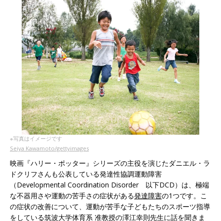
※写真はイメージです
Seiya Kawamoto/gettyimages
映画『ハリー・ポッター』シリーズの主役を演じたダニエル・ラ
ドクリフさんも公表している発達性協調運動障害
（Developmental Coordination Disorder 以下DCD）は、極端
な不器用さや運動の苦手さの症状がある
発達障害
の1つです。こ
の症状の改善について、運動が苦手な子どもたちのスポーツ指導
をしている筑波大学体育系 准教授の澤江幸則先生に話を聞きま