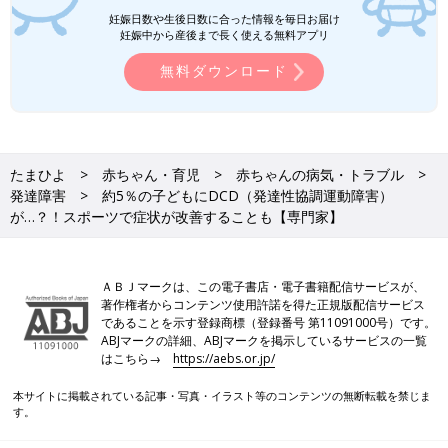
妊娠日数や生後日数に合った情報を毎日お届け
妊娠中から産後まで長く使える無料アプリ
無料ダウンロード
たまひよ
赤ちゃん・育児
赤ちゃんの病気・トラブル
発達障害
約5％の子どもにDCD（発達性協調運動障害）
が…？！スポーツで症状が改善することも【専門家】
ＡＢＪマークは、この電子書店・電子書籍配信サービスが、
著作権者からコンテンツ使用許諾を得た正規版配信サービス
であることを示す登録商標（登録番号 第11091000号）です。
ABJマークの詳細、ABJマークを掲示しているサービスの一覧
はこちら→
https://aebs.or.jp/
本サイトに掲載されている記事・写真・イラスト等のコンテンツの無断転載を禁じま
す。