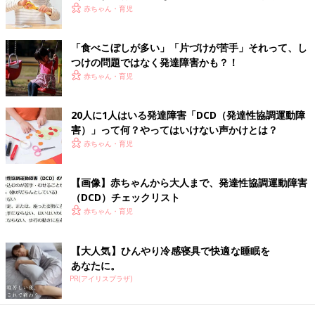
――親は子どもの苦手さを克服させてあげたい、とつい熱心に指
場合も【チェックリストつき】
赤ちゃん・育児
導してしまうこともありますが…。
「食べこぼしが多い」「片づけが苦手」それって、し
澤江 子どもが泣いて嫌がっていたら無理に練習をさせる必要は
つけの問題ではなく発達障害かも？！
ないでしょう。無理をさせると、将来的にスポーツに対するイメ
赤ちゃん・育児
ージが下がり、抵抗感を持ってしまいます。
スポーツは上手にできるかどうかではなく、子どもが自発的に楽
20人に1人はいる発達障害「DCD（発達性協調運動障
しんで取り組めるかどうかが重要です。子どもは楽しいことは何
害）」って何？やってはいけない声かけとは？
度でもやりますよね。それが脳にいい刺激を与え、動きを発達さ
赤ちゃん・育児
せることにつながります。
【画像】赤ちゃんから大人まで、発達性協調運動障害
もし親が「ちょっと頑張ってみようか」と励ましながら一緒にや
（DCD）チェックリスト
ってみたとします。子どもが少しできたときにお母さんが「よく
赤ちゃん・育児
できたね！」と笑顔で喜んだら、それを見た子どもは「もうちょ
っとやってみようかな」と思うかもしれません。このように、子
【大人気】ひんやり冷感寝具で快適な睡眠を
どもが自分でやってみようと思える声かけならいいと思います。
あなたに。
PR(アイリスプラザ)
――では、子どもがやってみてもうまくいかない、つまらないか
らやりたくない、というときはどうすればいいでしょうか？