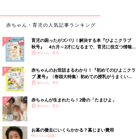
――年齢によってどんな運動が苦手だとDCDかもしれない、と
いう目安はありますか？
澤江 DCDは、
自閉症
スペクトラム障害（ASD）や注意欠陥多
赤ちゃん・育児の人気記事ランキング
動性障害（ADHD）などの症状と合わせて現れることも多く、5
才以下の幼児期では診断は難しいかもしれません。幼児期の運動
育児の困ったがズバリ！解決する本『ひよこクラブ
発達は個人差も大きいため、何才くらいまでにどんなことができ
秋号』 4カ月～2才になるまで、育児に役立つ情報が
るか、ということはあまり気にする必要はありません。むしろ、
いっぱい！
赤ちゃん・育児
上手にできなかったり苦手だったりしても気にせずに、親子でど
んどんいろんな運動や遊びができる機会を持ってほしいと思いま
赤ちゃんのお世話まるわかり！『初めてのひよこクラ
す。
ブ 夏号』〈巻頭大特集〉初めての授乳がうまくい
く！ おっぱい・ミルクの基本と夏のトラブル 解決テ
赤ちゃん・育児
一方で、発達障害があるのかどうかの早期発見のために、2013
ク
年からある都市で行われている5才児健診では、約5％の子どもに
DCDが見られるとわかっています。日常生活に支障をきたすよ
赤ちゃんが生まれたら！2冊の「たまひよ」
うな症状が見られる場合は、DCDも含め発達全体について、地
赤ちゃん・育児
域の保健センターなどに相談し、専門家の意見を聞いてみるとい
いかもしれません。
お墓の撤去にいくらかかる？墓じまい費用
スポーツは子どもに合わせてルールを変えて楽しも
PR(くらしの話題)