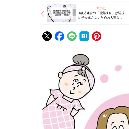
前の話
3歳児健診の「視覚検査」は弱視
の子を出さないための大事な検
査です【小児科医】