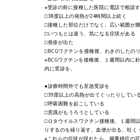
※受診の前に接種した医院に電話で相談
□38度以上の発熱が24時間以上続く
□接種した部位だけでなく、広い範囲が
□いつもとは違う、気になる症状がある
□発疹が出た
□BCGワクチンを接種後、わきのした
※BCGワクチンを接種後、１週間以内に
内に受診を。
●診療時間外でも至急受診を
□39度以上の高熱が出てぐったりしてい
□呼吸困難を起こしている
□意識がもうろうとしている
□ロタウイルスワクチン接種後、１週間
りするのを繰り返す、血便が出る、吐く
※これらの症状が現れたら、腸重積症の