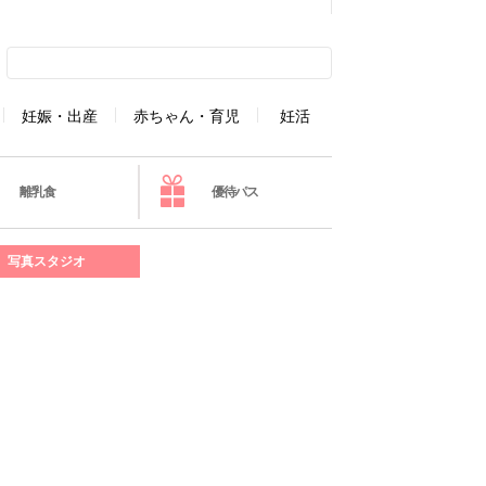
妊娠・出産
赤ちゃん・育児
妊活
離乳食
優待パス
写真スタジオ