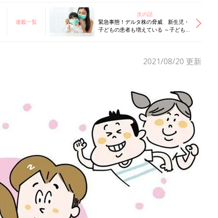
次の話
連載一覧
緊急事態！デルタ株の脅威 新生児・
子どもの患者も増えている ～子どもた
ちを守るために～【小児科医】
2021/08/20
更新