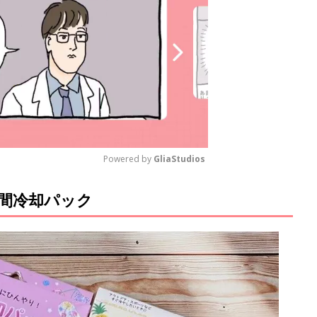
Powered by 
GliaStudios
瞬間冷却パック
M
u
t
e