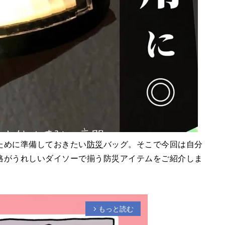
ために準備しておきたい
防災
バッグ。そこで今回は自分
格がうれしいダイソーで揃う防災アイテムをご紹介しま
もっと読む
arrow_forward_ios