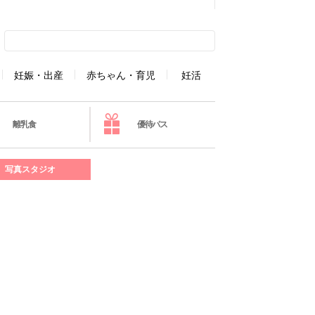
妊娠・出産
赤ちゃん・育児
妊活
離乳食
優待パス
写真スタジオ