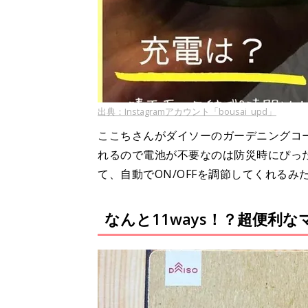
出典：Instagramアカウント「bousai_upd」
ここちさんがダイソーのガーデニングコ
れるので電池が不要なのは防災時にぴっ
て、自動でON/OFFを調節してくれるみ
なんと11ways！？超便利