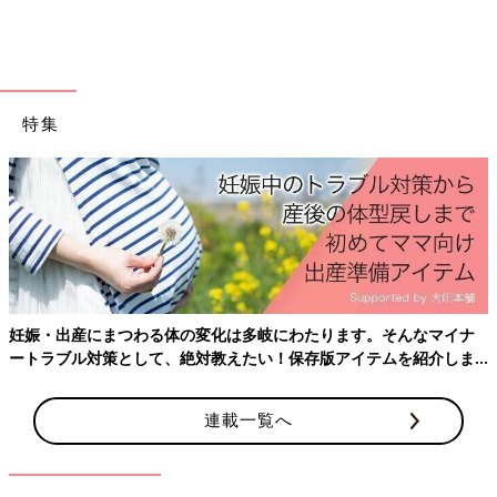
と、幸せな人間関係になり、自分自身の中のモヤモヤもなくなる
と思います」
コミュニケーションはときにストレスになるし、それが離れた義
両親では、なおさら負担に思うときもあるかもしれません。考え
特集
過ぎずに、無理せず、というのも大事なポイントのようですね。
（文・橋本真理子）
産後はお世話で大忙し、出産前にそろえておきたいアイテ
ておきたいことをわかりやすく紹介！
■文中のコメントは『ウィメンズパーク』の投稿を再編集したも
のです。
「義母があこがれ」「実家よりのんびり
できる」など、義両親大好きなママたち
なマイナ
の声
ママたちの口コミサイト「ウィメンズパーク」
紹介しま
に、「我が家はお嫁さんが頻繁に遊びに来てく
れます。でも実は無理をしている？ 真意はど
うなんでしょうか」という、姑世代から投稿が
連載一覧へ
ありました。義両親＝苦手という世間一般のイ
西出ひろ子さん
メージのなか「義両親大好きです！」という、
ママたちの声が届きました。