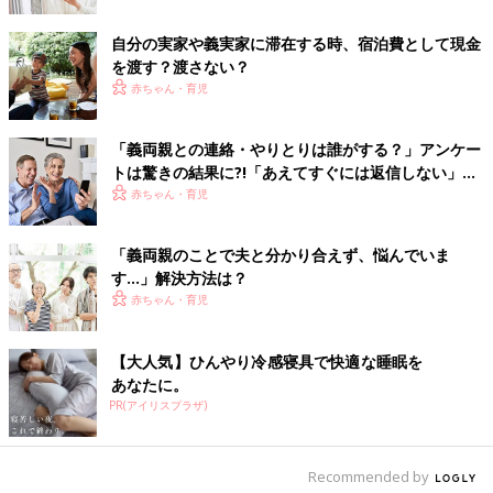
て、「○○さん(夫の名)からも一報入れた方が良いと思うよ。喜ぶ
と思いまーす」などと伝えるとさらによろしいでしょう。
自分の実家や義実家に滞在する時、宿泊費として現金
を渡す？渡さない？
『仕事じゃないんだから、こんなに丁寧にしなくても』と思われ
赤ちゃん・育児
るかもしれません。私の義父と義母は他界しています。私もずっ
と仕事をしながら、しかも関東と関西で離れていたので、何もで
きなかったため、もっとコミュニケーションをとっていれば良か
「義両親との連絡・やりとりは誰がする？」アンケー
ったと今思っています。
トは驚きの結果に?!「あえてすぐには返信しない」な
今は、LINEなど簡単に連絡を取り合える便利なツールがありま
ど、義両親との連絡でモヤっと＆マイルールも
赤ちゃん・育児
す。それを活用しながら、良いコミュニケーションをとること
で、きっと皆さんにもハッピーがおとずれると思います。
「義両親のことで夫と分かり合えず、悩んでいま
す…」解決方法は？
マナーとは、相手の立場に立って、相手にハッピーになってもら
赤ちゃん・育児
うこと。その結果、自分もハッピーになる、お互いのハッピーを
生み出すものなんです。
【大人気】ひんやり冷感寝具で快適な睡眠を
あなたに。
お仕事などで皆さんも大変かとは思います。自分が良かれと思っ
PR(アイリスプラザ)
てしたことも、相手がどう受けとめるかで結果が変わることもあ
るでしょう。
けれども、あまり考えすぎず、無理せずに、相手への思いやりの
Recommended by
気持ちは忘れないこと。そして、それを言葉と行動で伝えてみる