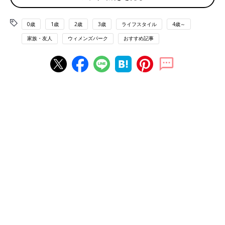
てみたらいかがですか？
どちらにしろ、2人で共有したほうがいい話だと思います」
0歳
1歳
2歳
3歳
ライフスタイル
4歳～
家族・友人
ウィメンズパーク
おすすめ記事
■ 「お大事になさってください」だけ、返信するかな
「私なら『お大事になさってください』と一言だけ、無難に返信
すると思います。
あえて言葉を足すなら『こちらは忙しく、お見舞いに行けなくて
すみません』でしょうか。
申し訳ないというより、忙しいから期待しないでという意味を込
めてです。
あとは余計なことは言わずに、家庭で情報共有し、夫に任せてお
けばいいと思います」
■ 深い意味はないのでは？ でも夫に転送します
「私は1泊2日とはいえ入院したので、報告のつもりなのかなと思
いました。
息子のスマホよりも、お嫁さんのスマホのほうが、孫たちに見て
もらいやすいかもくらいの期待はしてるかもしれません。
私だったら、『思ったよりお元気そうですね。お体をお大事にし
てください』と返すと思います。