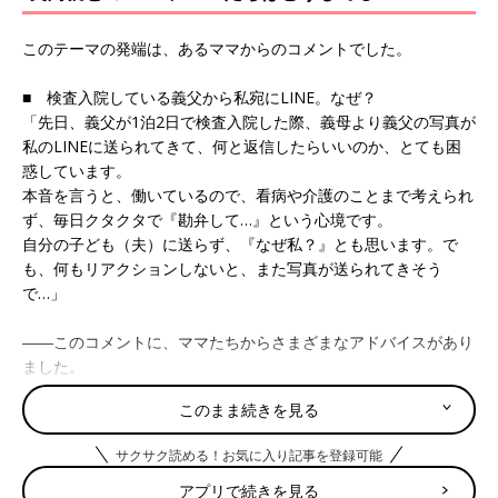
このテーマの発端は、あるママからのコメントでした。
■ 検査入院している義父から私宛にLINE。なぜ？
「先日、義父が1泊2日で検査入院した際、義母より義父の写真が
私のLINEに送られてきて、何と返信したらいいのか、とても困
惑しています。
本音を言うと、働いているので、看病や介護のことまで考えられ
ず、毎日クタクタで『勘弁して…』という心境です。
自分の子ども（夫）に送らず、『なぜ私？』とも思います。で
も、何もリアクションしないと、また写真が送られてきそう
で…」
――このコメントに、ママたちからさまざまなアドバイスがあり
ました。
このまま続きを見る
■ 夫に相談してみるのが一番では？
サクサク読める！お気に入り記事を登録可能
「まずは夫に、『あなたにではなく、お義父さんの写真が私の
LINEに送られてきたんだけど、なんて返事しようか？』と話し
アプリで続きを見る