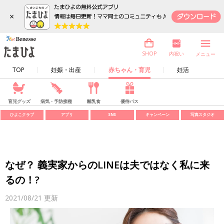
×
内祝い
SHOP
メニュー
TOP
妊娠・出産
赤ちゃん・育児
妊活
育児グッズ
病気・予防接種
離乳食
優待パス
ひよこクラブ
アプリ
SNS
キャンペーン
写真スタジオ
なぜ？ 義実家からのLINEは夫ではなく私に来
るの！?
2021/08/21
更新