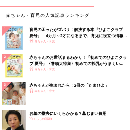
でも、もし次に送られてきたら、『夫に送ってもらえば、子ども
たちと一緒に見せてもらいます』と言うか、何も言わずに夫に転
送して消すのもアリだと思います」
赤ちゃん・育児の人気記事ランキング
■ 義両親からのLINE、私ならスルーします
育児の困ったがズバリ！解決する本『ひよこクラブ
「看病や介護は実の親子の問題でしょう。
夏号』 4カ月～2才になるまで、育児に役立つ情報が
何度送られてもスルーでいいと思います。既読スルーで」
いっぱい！
赤ちゃん・育児
相手のハッピーが自分のハッピーにつながる
赤ちゃんのお世話まるわかり！『初めてのひよこクラ
ブ 夏号』〈巻頭大特集〉初めての授乳がうまくい
今回の不満のポイントはどうやら、義両親からの連絡が夫ではな
く！ おっぱい・ミルクの基本と夏のトラブル 解決テ
赤ちゃん・育児
く、妻の自分にだけに来たことのようですね。こうした場合、ど
ク
のような意図があるのでしょうか。マナーコンサルタントの西出
赤ちゃんが生まれたら！2冊の「たまひよ」
ひろ子さんに伺ってみました。
赤ちゃん・育児
「義両親の立場に立ったときに、自分の息子に連絡をしても、
LINEを見ないかもしれないとか、それこそ、既読スルーされる
お墓の撤去にいくらかかる？墓じまい費用
と思い、その妻に連絡をした方が、確実にその情報が伝わると思
PR(くらしの話題)
い、妻を信用信頼しているからのことだと思います。