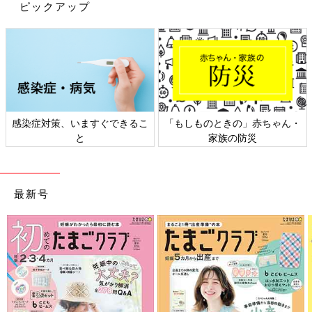
Profile
ピックアップ
マナーコンサルタント・美道家、一般社団法人マナー教育推進協
会代表理事。国会議員などの秘書職を経てマナー講師として独
立。3
1歳
でマナーの本場・英国に渡英し、帰国後、グローバルな
視点から収益を生み出すオリジナルな手法で、300社以上のマナ
ー・人財育成コンサルティング、延べ10万人以上の人材育成を行
い、結果と成果を出す。著書多数。
」赤ちゃん・
日本外来小児科学会リーフレッ
六星占術 細木かお
防災
ト検討会
相談
最新号