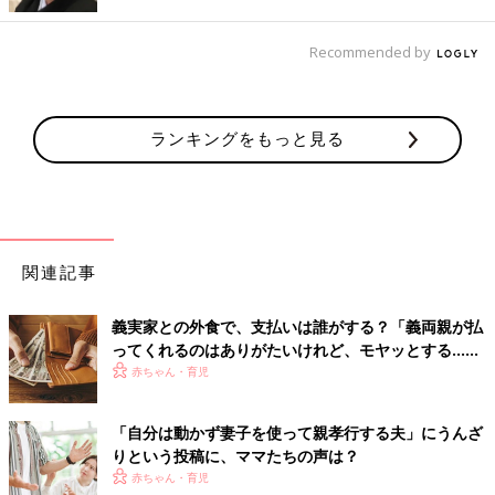
そういう気持ちを考えたときに、返事をすることは思いやりの気
持ちの表現ですので、義両親も喜ばれることでしょう。相手が喜
Recommended by
ぶことを行うことで、自分も人から思いやりの気持ちをいただけ
るようになるものです。
このとき、夫に転送することは大切なことです。義両親は、なん
ランキングをもっと見る
だかんだ言っても、息子にこの状況を知ってもらいたいわけで
す。
ですので、次の手順が理想的でしょう。
1. 夫に転送
関連記事
2. このケースの場合は、義母に「お母さん、ご連絡ありがとうご
ざいます。お父さんは、大丈夫でしょうか。いただいた内容は、
義実家との外食で、支払いは誰がする？「義両親が払
ってくれるのはありがたいけれど、モヤッとする…」
○○さん(夫の名)に転送しましたので、ご安心ください。仕事中
という複雑な声も…
赤ちゃん・育児
で、まだ読んでいないようですが、後で確認しておきます。１泊
２日の検査入院といえどもお母さんも大変かと思います。くれぐ
れもお疲れの出ないようになさってください」
「自分は動かず妻子を使って親孝行する夫」にうんざ
りという投稿に、ママたちの声は？
3. 夫に「お母さんに、こんな風に返信したよ」など報告。そし
赤ちゃん・育児