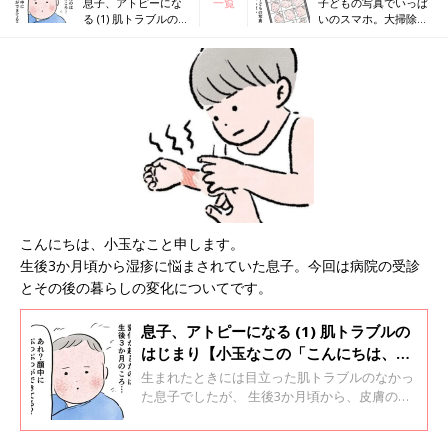
息子、アトピーにな
一覧
子どもの写真でいっぱ
る (1) 肌トラブルのは
いのスマホ。大掃除で
じまり【小玉なこの
スッキリ【小玉なこの
「こんにちは、赤ち
「こんにちは、赤ちゃ
ゃん」#20】
ん」#22】
こんにちは、小玉なこと申します。
生後3か月頃から湿疹に悩まされていた息子。今回は病院の受診
とその後の暮らしの変化についてです。
息子、アトピーになる (1) 肌トラブルの
はじまり【小玉なこの「こんにちは、赤
ちゃん」#20】
生まれたときには目立った肌トラブルのなかっ
た息子でしたが、 生後3か月頃から、皮膚の炎
症やカサカサに悩まされるようになりました。