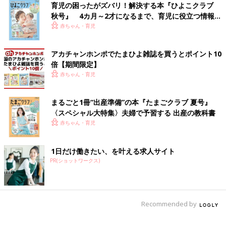
育児の困ったがズバリ！解決する本『ひよこクラブ
秋号』 4カ月～2才になるまで、育児に役立つ情報が
いっぱい！
赤ちゃん・育児
アカチャンホンポでたまひよ雑誌を買うとポイント10
倍【期間限定】
赤ちゃん・育児
まるごと1冊“出産準備”の本『たまごクラブ 夏号』
〈スペシャル大特集〉夫婦で予習する 出産の教科書
赤ちゃん・育児
1日だけ働きたい、を叶える求人サイト
PR(ショットワークス)
Recommended by