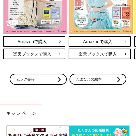
・
【小玉なこの「こんにちは、赤ちゃん」】の今までのお話はこ
ちら
・
たまひよONLINEの育児マンガ一覧はこちら
前の話
次の話
息子、アトピーにな
一覧
子どもの写真でいっぱ
Amazonで購入
Amazonで購入
る (1) 肌トラブルのは
いのスマホ。大掃除で
じまり【小玉なこの
スッキリ【小玉なこの
楽天ブックスで購入
楽天ブックスで購入
「こんにちは、赤ち
「こんにちは、赤ちゃ
ゃん」#20】
ん」#22】
ムック書籍
たまひよの絵本
キャンペーン