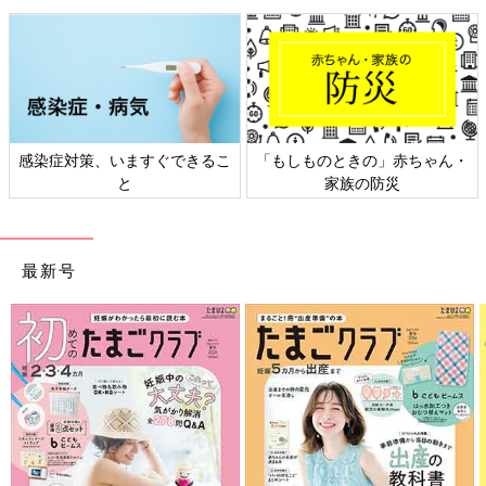
息子の湿疹は、病院で処方してもらった薬のおかげで、みるみる
うちに綺麗な状態に。続いていた痒みもおさまり、夜は寝付きや
感染症対策、いますぐできるこ
「もしものときの」赤ちゃん・
すくなりました。
と
家族の防災
洗濯洗剤や服の素材については、これまで自身の生活であまり意
識したことはありませんでしたが、合わないものを使うと顕著に
最新号
肌が荒れてしまうので、衣類はなるべくゆったりしたデザイン
で、チクチクするような素材は避け、洗濯洗剤は赤ちゃん用の刺
激の少ないものを使うようになりました。
こだまなこ
1歳
の男の子の母です。SNSで育児や日常を題材にしたゆるい漫
画を描いています。
Twitter
@kodamanaco
Instagram
@kodamanaco