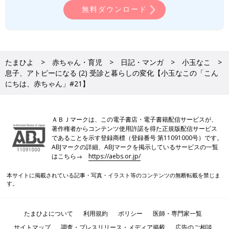
無料ダウンロード
たまひよ
赤ちゃん・育児
日記・マンガ
小玉なこ
息子、アトピーになる (2) 受診と暮らしの変化【小玉なこの「こん
にちは、赤ちゃん」#21】
ＡＢＪマークは、この電子書店・電子書籍配信サービスが、
著作権者からコンテンツ使用許諾を得た正規版配信サービス
であることを示す登録商標（登録番号 第11091000号）です。
ABJマークの詳細、ABJマークを掲示しているサービスの一覧
はこちら→
https://aebs.or.jp/
本サイトに掲載されている記事・写真・イラスト等のコンテンツの無断転載を禁じま
す。
たまひよについて
利用規約
ポリシー
医師・専門家一覧
サイトマップ
調査・プレスリリース・メディア掲載
広告のご相談