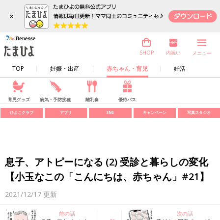
×
内祝い
SHOP
メニュー
TOP
妊娠・出産
赤ちゃん・育児
妊活
育児グッズ
病気・予防接種
離乳食
優待パス
ひよこクラブ
アプリ
SNS
キャンペーン
写真スタジオ
息子、アトピーになる (2) 受診と暮らしの変化
【小玉なこの「こんにちは、赤ちゃん」#21】
2021/12/17
更新
前の話
次の話