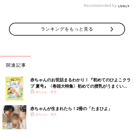
Recommended by
ランキングをもっと見る
関連記事
赤ちゃんのお世話まるわかり！『初めてのひよこクラ
ブ 夏号』〈巻頭大特集〉初めての授乳がうまくい
く！ おっぱい・ミルクの基本と夏のトラブル 解決テ
赤ちゃん・育児
ク
赤ちゃんが生まれたら！2冊の「たまひよ」
赤ちゃん・育児