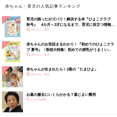
赤ちゃん・育児の人気記事ランキング
育児の困ったがズバリ！解決する本『ひよこクラブ
秋号』 4カ月～2才になるまで、育児に役立つ情報が
いっぱい！
赤ちゃん・育児
赤ちゃんのお世話まるわかり！『初めてのひよこクラ
ブ 夏号』〈巻頭大特集〉初めての授乳がうまくい
く！ おっぱい・ミルクの基本と夏のトラブル 解決テ
赤ちゃん・育児
ク
赤ちゃんが生まれたら！2冊の「たまひよ」
赤ちゃん・育児
お墓の撤去にいくらかかる？墓じまい費用
PR(くらしの話題)