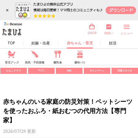
×
内祝い
SHOP
メニュー
TOP
妊娠・出産
赤ちゃん・育児
妊活
育児グッズ
病気・予防接種
離乳食
優待パス
ひよこクラブ
アプリ
SNS
キャンペーン
写真スタジオ
赤ちゃんのいる家庭の防災対策！ペットシーツ
を使ったおふろ・紙おむつの代用方法【専門
家】
2026/07/29
更新