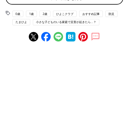
県出身・在住です。
断水などで湯をはった浴槽で入浴ができないこともあるかもしれ
ません。それでも新陳代謝が活発な赤ちゃんの体を肌トラブルか
0歳
1歳
2歳
ひよこクラブ
おすすめ記事
防災
ら守るためには、少しでも清潔にしてあげたいもの。
たまひよ
小さな子どものいる家庭で災害が起きたら…？
ペットシーツとペットボトルがあれば、赤ちゃんの体を「かんた
んシャワー」できれいにできます。お湯を準備できるならば、ぜ
ひお湯を使って。
【用意するもの】
・ペットシーツ…１枚
・キャップに穴を開けたペットボトル…１本
・バスタオル…１枚
・カット綿…数枚
まずは、床がぬれない工夫を