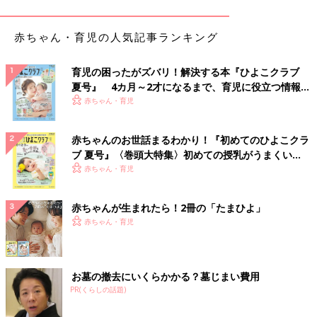
赤ちゃん・育児の人気記事ランキング
育児の困ったがズバリ！解決する本『ひよこクラブ
夏号』 4カ月～2才になるまで、育児に役立つ情報が
いっぱい！
赤ちゃん・育児
バスタオルの上にペットシーツを敷き、その上に赤ちゃんを寝か
赤ちゃんのお世話まるわかり！『初めてのひよこクラ
せます。冷える日や、まわりに人がいる環境の場合は、赤ちゃん
ブ 夏号』〈巻頭大特集〉初めての授乳がうまくい
の体にガーゼやタオルをかけて。
く！ おっぱい・ミルクの基本と夏のトラブル 解決テ
赤ちゃん・育児
次に、赤ちゃんの体をふきます
ク
赤ちゃんが生まれたら！2冊の「たまひよ」
赤ちゃん・育児
お墓の撤去にいくらかかる？墓じまい費用
PR(くらしの話題)