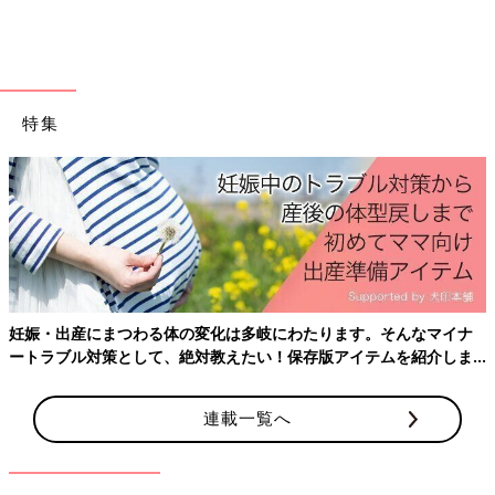
まず、レジ袋で土台を作ります
特集
妊娠・出産にまつわる体の変化は多岐にわたります。そんなマイナ
ートラブル対策として、絶対教えたい！保存版アイテムを紹介しま
レジ袋の持ち手部分の端と、わきの部分をはさみで切り、１枚の
す。
ビニールシート状になるよう広げます。
連載一覧へ
次に、おしっこを吸水するためペットシーツを重ねます
ビニール袋の上下を、赤ちゃんの足先から腰くらまでの長さに折