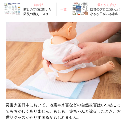
前の話
最初から読む
防災のプロに聞いた
一覧
防災のプロに聞いた！
防災の備え、スリッ
小さな子がいる家庭
パ？トイレの逆流？
で、いますぐやってお
絶対知っておきたい
くべき４つの備え
こと３
災害大国日本において、地震や水害などの自然災害はいつ起こっ
てもおかしくありません。もしも、赤ちゃんと被災したとき、お
世話グッズがたりず困るかもしれません。