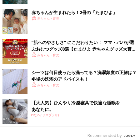
赤ちゃんが生まれたら！2冊の「たまひよ」
赤ちゃん・育児
ペットボトルの水をシャワーのように使い、上半身、下半身、手
先、足先と流しましょう。ペットシーツは吸水性がいいので、余
“肌へのやさしさ” にこだわりたい！ ママ・パパが選
計な水を吸ってくれます。
ぶおむつグッズ8選【たまひよ 赤ちゃんグッズ大賞
2026】
赤ちゃん・育児
ペットシーツ＆レジ袋でできちゃう、赤ちゃんの紙
おむつ
シーツは何日使ったら洗ってる？洗濯頻度の正解は？
冬場の洗濯のアドバイスも！
おむつ替えができないと、不衛生なのはもちろん、赤ちゃんのグ
赤ちゃん・育児
ズグズの原因にもなります。親としても、そんな状況は心苦しい
ですよね。おむつの在庫がなくなってしまったときや支援物資が
【大人気】ひんやり冷感寝具で快適な睡眠を
届かないときに使える、赤ちゃん用おむつの代用アイデアです。
あなたに。
PR(アイリスプラザ)
【用意するもの】
・大き目のレジ袋…１枚
・ペットシーツ…１枚
Recommended by