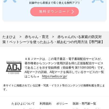
妊娠中から産後まで長く使える無料アプリ
無料ダウンロード
たまひよ
赤ちゃん・育児
赤ちゃんのいる家庭の防災対
策！ペットシーツを使ったおふろ・紙おむつの代用方法【専門家】
ＡＢＪマークは、この電子書店・電子書籍配信サービスが、
著作権者からコンテンツ使用許諾を得た正規版配信サービス
であることを示す登録商標（登録番号 第11091000号）です。
ABJマークの詳細、ABJマークを掲示しているサービスの一覧
はこちら→
https://aebs.or.jp/
Profile
本サイトに掲載されている記事・写真・イラスト等のコンテンツの無断転載を禁じま
国際災害レスキューナース。一般社団法人 育母塾代表理事。
す。
1995年阪神・淡路大震災、2018年大阪府北部地震と二度の震災
を経験。自身の経験から本当に使える防災を伝える活動をしてい
ます。『レスキューナースが教える プチプラ防災』（扶桑社）
たまひよについて
利用規約
ポリシー
医師・専門家一覧
など著書多数。