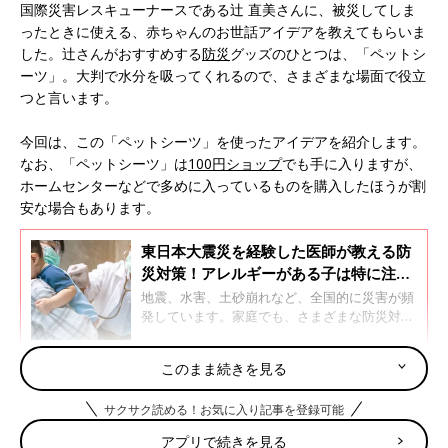
国際災害レスキューナースである辻 直美さんに、被災してしま
ったときに使える、赤ちゃんのお世話アイデアを教えてもらいま
した。辻さんがおすすめする
防災
グッズのひとつは、「ペットシ
ーツ」。大判で水分を吸ってくれるので、さまざまな場面で役立
つと言います。
今回は、この「ペットシーツ」を使ったアイデアを紹介します。
なお、「ペットシーツ」は
100円ショップ
でも手に入りますが、
ホームセンターなどで多めに入っているものを購入したほうが割
安な場合もあります。
東日本大震災を経験した医師が教える防
災対策！アレルギーがある子は特に注意
を
地震、水害、土砂崩れなど、全国的に災害が頻
発しています。家庭でも、さまざまな防災対策
をしていると思いますが、アレルギーがある子
の防災対策はプラスαが必要です。アレルギー
このまま続きを見る
の子のための防災対策について、宮城県立こど
ペットシーツ＆ペットボトルで省エネ・省スペース
も病院 アレルギー科科長 三浦克志先生に聞
サクサク読める！お気に入り記事を登録可能
で赤ちゃんシャワーを
きました。三浦先生は、2011年3月11日に発生
した、東日本大震災で甚大な被害を受けた宮城
アプリで続きを見る