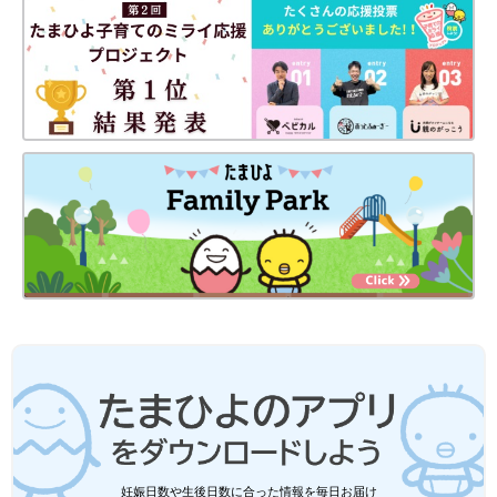
女の子は、ペットシーツの真ん中あたりにおしりがくるようにし
ます。前後が均等になるくらいがいいでしょう。
監修／辻直美さん 撮影／アベユキヘ 取材・文／ひよこクラブ
編集部
国際災害レスキューナースに聞いた！読
んだ直後から始められる災害への備え
夏から秋にかけて注意したい台風や大雨などが
原因の災害。どのように防災対策をしているの
か口コミサイト「ウィメンズパーク」のママの
声とともに、国際災害レスキューナースの辻直
美さんに災害に備えるポイントを聞きました。
こういった代用アイデアがあることを知っているだけで、もしも
のときもパニックにならずに済みそうですね。何より、災害用の
備蓄グッズは、普段からそろえておくようにしましょう。
参考／『ひよこクラブ』2021年9月号「100均グッズでできる
赤ちゃんがいる家の防災」
辻 直美さん（つじ なおみ）
妊娠日数や生後日数に合った情報を毎日お届け