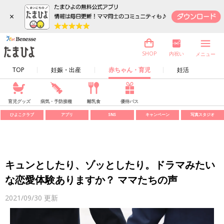
×
内祝い
SHOP
メニュー
TOP
妊娠・出産
赤ちゃん・育児
妊活
育児グッズ
病気・予防接種
離乳食
優待パス
ひよこクラブ
アプリ
SNS
キャンペーン
写真スタジオ
キュンとしたり、ゾッとしたり。ドラマみたい
な恋愛体験ありますか？ ママたちの声
2021/09/30
更新