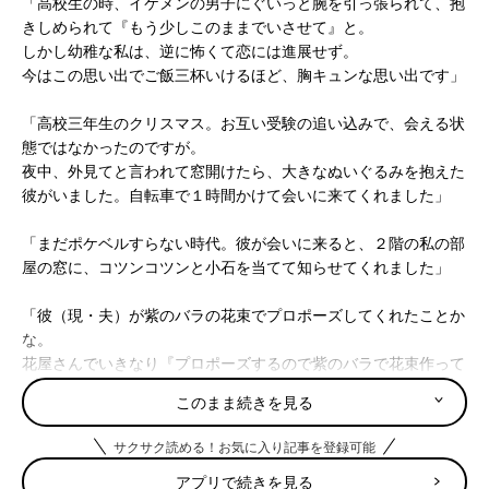
「高校生の時、イケメンの男子にぐいっと腕を引っ張られて、抱
きしめられて『もう少しこのままでいさせて』と。
しかし幼稚な私は、逆に怖くて恋には進展せず。
今はこの思い出でご飯三杯いけるほど、胸キュンな思い出です」
「高校三年生のクリスマス。お互い受験の追い込みで、会える状
態ではなかったのですが。
夜中、外見てと言われて窓開けたら、大きなぬいぐるみを抱えた
彼がいました。自転車で１時間かけて会いに来てくれました」
「まだポケベルすらない時代。彼が会いに来ると、２階の私の部
屋の窓に、コツンコツンと小石を当てて知らせてくれました」
「彼（現・夫）が紫のバラの花束でプロポーズしてくれたことか
な。
花屋さんでいきなり『プロポーズするので紫のバラで花束作って
ください』と、お願いしたら、これは責任重大と、値段の割には
このまま続きを見る
相当に立派なものを作ってくれたそうです。
あのときの花屋さん、ありがとうございました！」
サクサク読める！お気に入り記事を登録可能
アプリで続きを見る
「男の子に肩組まれて顔を近づけて『一緒に帰ろ』と、言われま