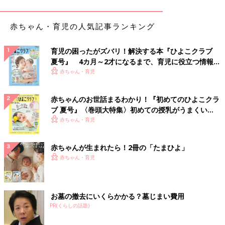
性が。元カレでした。
お互い子どもを連れていたので、視線をばっちり合わせたまま何
赤ちゃん・育児の人気記事ランキング
もせず通り過ぎる……瞬間、彼がにこっと微笑みました。
うわーと、頭がパニックになっていたらスマホに『相変わらずき
れいだね』というメール。
育児の困ったがズバリ！解決する本『ひよこクラブ
もう頭真っ白で、やばいやばいとメールは削除しました。
夏号』 4カ月～2才になるまで、育児に役立つ情報が
その後、なーんにも無し。メールは思い出として残しておけば良
いっぱい！
赤ちゃん・育児
かったかなぁ」
赤ちゃんのお世話まるわかり！『初めてのひよこクラ
そしてこんなな体験談も届きました。
ブ 夏号』〈巻頭大特集〉初めての授乳がうまくい
く！ おっぱい・ミルクの基本と夏のトラブル 解決テ
赤ちゃん・育児
「大学の時、付き合いたての彼のサッカーの試合を見に行きまし
ク
た。
赤ちゃんが生まれたら！2冊の「たまひよ」
そこで未練たっぷりの元カノ登場。新しい彼女の存在を知らなか
赤ちゃん・育児
ったらしく、取り乱したので、彼が冷静にさせるために車の中へ
連れて行ったのですが。
元カノ、手首切りました……。救急車呼んだり、大騒ぎになりま
した」
お墓の撤去にいくらかかる？墓じまい費用
PR(くらしの話題)