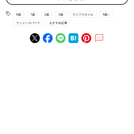
した。
ドキッとしながらも『方向違うじゃん』と、言ったら『同じ方向
0歳
1歳
2歳
3歳
ライフスタイル
4歳～
ならいいの？』と。
ウィメンズパーク
おすすめ記事
これ、小５の体験です。小学生の会話じゃないですよね（笑）
ちなみにその後、男の子は転校。そこで彼女ができたそうです。
今は小学生カップルって普通だけど、30年前は珍しい時代。キザ
な男の子だったなぁ。今、なにしてるだろ」
「４年間付き合ったのに、ちょっとしたことがきっかけで連絡を
とらなくなった彼。
その間にいろいろあって、彼には何も言わずアパートを引き払
い、実家へ帰りました。
数年後、車で走っていたら見たことのある車が追い越して、ハザ
ードだして停まりました。
『◯◯を見かけたから、Uターンして追いかけてきた。顔を見ら
れてホッとした』と、彼。
嬉しかったです。元には戻らなかったけど」
「最近ですけど、いいですか？ 家族でアウトレットへ買い物へ
行き、夫とは別行動で歩いていたら、前方から見たことのある男