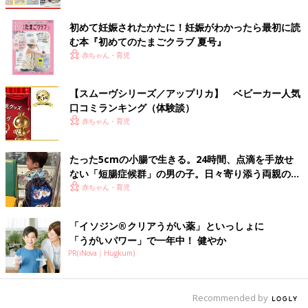
初めて妊娠されたかたに！妊娠がわかったら最初に読
む本『初めてのたまごクラブ 夏号』
赤ちゃん・育児
【スムーヴシリーズ／アップリカ】 ベビーカー人気
口コミランキング（体験談）
赤ちゃん・育児
たった5cmの小腸で生きる。24時間、点滴を手放せ
ない「短腸症候群」の男の子。日々寄り添う両親の願
いは…【体験談】。
赤ちゃん・育児
「イソジン®クリアうがい薬」といっしょに
「うがいパワー」で一年中！ 健やか
PR(iNova｜Hugkum)
Recommended by