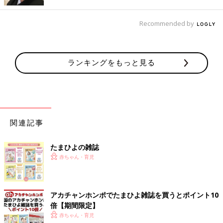
最後はちょっと胸キュンとは違いましたが、爽やかに過ぎ去った
恋話に若かりし頃の自分を重ねる、たくさんの体験談が集まりま
した。
Recommended by
ランキングをもっと見る
文／和兎 尊美
■文中のコメントは口コミサイト「ウィメンズパーク」の投稿を
抜粋したものです。
関連記事
たまひよの雑誌
「捜査会議」「美男美女しかいない職
赤ちゃん・育児
場」など 現実にはありえないドラマの
世界、ママたちの声
「実際とはちがーう！」と、叫びたくなるドラ
マの演出。エンターティメントにツッコミは野
アカチャンホンポでたまひよ雑誌を買うとポイント10
暮と思いつつ、経験者のママたちの声が届きま
した。
倍【期間限定】
赤ちゃん・育児