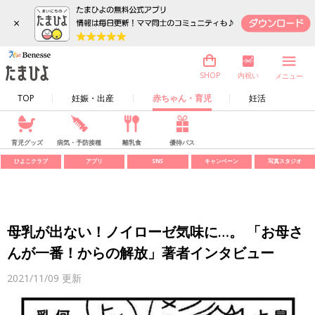
×
内祝い
SHOP
メニュー
TOP
妊娠・出産
赤ちゃん・育児
妊活
育児グッズ
病気・予防接種
離乳食
優待パス
ひよこクラブ
アプリ
SNS
キャンペーン
写真スタジオ
母乳が出ない！ノイローゼ気味に…。 「お母さ
んが一番！からの解放」著者インタビュー
2021/11/09
更新