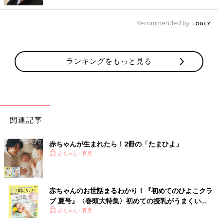
Recommended by
ランキングをもっと見る
関連記事
赤ちゃんが生まれたら！2冊の「たまひよ」
赤ちゃん・育児
赤ちゃんのお世話まるわかり！『初めてのひよこクラ
ブ 夏号』〈巻頭大特集〉初めての授乳がうまくい
母乳が出たと安心をしていたらしこりを発見。
乳腺炎
かも…と心
く！ おっぱい・ミルクの基本と夏のトラブル 解決テ
赤ちゃん・育児
配に