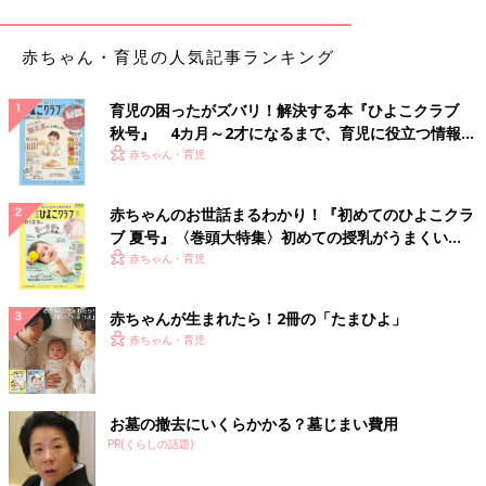
赤ちゃん・育児の人気記事ランキング
育児の困ったがズバリ！解決する本『ひよこクラブ
秋号』 4カ月～2才になるまで、育児に役立つ情報が
いっぱい！
赤ちゃん・育児
赤ちゃんのお世話まるわかり！『初めてのひよこクラ
ブ 夏号』〈巻頭大特集〉初めての授乳がうまくい
『母乳が出ない…！』②
く！ おっぱい・ミルクの基本と夏のトラブル 解決テ
赤ちゃん・育児
ク
赤ちゃんが生まれたら！2冊の「たまひよ」
赤ちゃん・育児
お墓の撤去にいくらかかる？墓じまい費用
PR(くらしの話題)