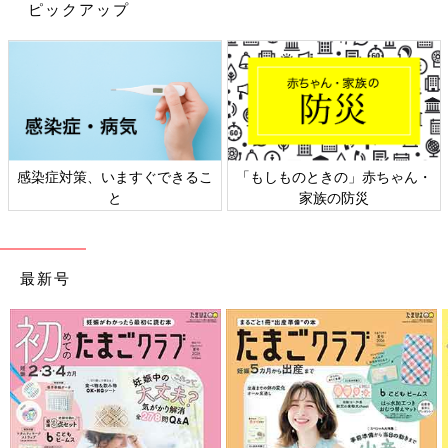
ピックアップ
感染症対策、いますぐできるこ
「もしものときの」赤ちゃん・
決め手は旦那さんの「母乳ツライならやめたら？」の一言
と
家族の防災
可能な範囲でラクしちゃおう。育児を助けてくれる
便利グッズ
最新号
■
『ストレスなしの離乳食』