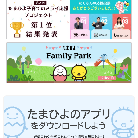
離乳食は進化している…！！離乳食の参考書も必見です。
――母乳を卒業したら、次は離乳食問題。よく作っていた離乳食
がありましたら教えてください。
「野菜の粉末と粉末おかゆは常備をしており、それらを混ぜたも
のはよく作っていました。ゴボウやれんこん、ブロッコリーな
ど、細かくするのが面倒な野菜は粉末がとても便利です。
離乳食準備で特に役に立ったのは「ぶんぶんチョッパー」です。
子どもには野菜をたくさんとってほしかったので、ぶんぶんチョ
ッパーでみじん切りにした野菜を入れたおやきを大量に作り、冷
凍保存していました。」
『ぶんぶんチョッパー』
妊娠日数や生後日数に合った情報を毎日お届け