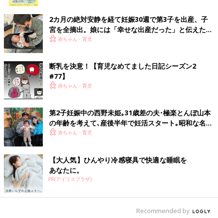
ク
――母乳をやめるという決断をする際、一番懸念をしていたこと
2カ月の絶対安静を経て妊娠30週で第3子を出産、子
はなんでしょうか？
宮を全摘出。娘には「幸せな出産だった」と伝えたい
【極低出生体重児】
赤ちゃん・育児
「母乳は母親だけがあげられるもの！特別なんだ！！という思い
込みがあったので、自分の存在意義が揺らぐのではないかと不安
でした。ですが、母乳をやめても全く揺らぐことはなく…何も変
断乳を決意！【育児なめてました日記シーズン2
わらなかったんです。心も体もびっくりするくらい変化がなかっ
#77】
たので、あれは杞憂だったんだなと、断乳してすぐに思うことが
赤ちゃん・育児
できました。私は無理して母乳にしがみついていたので、気持ち
はむしろ楽になりました。」
第2子妊娠中の西野未姫｡31歳差の夫･極楽とんぼ山本
の年齢を考えて､産後半年で妊活スタート｡昭和な名前
――断乳の決断する際に気をつけることはありますか？
を好む夫とは､また名づけでぶつかりそう!?
赤ちゃん・育児
「断乳をする際、母乳外来に行ったのですが、しこりになること
もなく大変スムーズにすすめることができたので良かったです。
【大人気】ひんやり冷感寝具で快適な睡眠を
あなたに。
助産師さんサポートのもと、大体1ヶ月半くらいの時間をかけて
PR(アイリスプラザ)
授乳回数を減らしていきました。心配な方は母乳外来へ行った
り、産後のサポートもしてくれる
産婦人科
もあるのでそこへ相談
してみるのが良いと思います。」
Recommended by