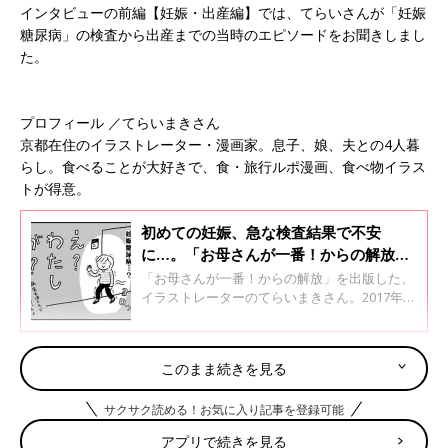
インタビューの前編【妊娠・出産編】では、てらいさんが「妊娠
糖尿病」の検査から出産までの当時のエピソードをお聞きしまし
た。
プロフィール ／てらいまきさん
京都在住のイラストレーター・漫画家。息子、娘、夫との4人暮
らし。食べることが大好きで、食・旅行ルポ漫画、食べ物イラス
トが得意。
初めての妊娠、急な検査結果で不安
に…。「お母さんが一番！からの解放」
著者インタビュー
「お母さんが一番！からの解放」を出版した、
イラストレーターのてらいまきさん。2017年に
第一子、2019年に第二子を出産され、現在京都
で夫と４人暮らし。書籍では初めての妊娠で
「妊娠糖尿病」の検査に引っかかってしまった
産後、「母乳」が出ない問題…。「母乳が1番！」か
このまま続きを見る
話や、母乳育児について悩んだ体験を描いてい
らの解放。
ます。インタビュー前編【妊娠・出産編】で
サクサク読める！お気に入り記事を登録可能
は、てらいさんが「妊娠糖尿病」の検査から出
産までの当時のエピソードをお聞きしました。
アプリで続きを見る
■
『母乳が出ない…！』①