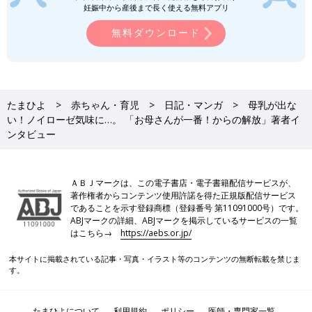
妊娠中から産後まで長く使える無料アプリ
無料ダウンロード
たまひよ
赤ちゃん・育児
日記・マンガ
母乳が出な
い！ノイローゼ気味に…。 「お母さんが一番！からの解放」著者イ
ンタビュー
ＡＢＪマークは、この電子書店・電子書籍配信サービスが、
著作権者からコンテンツ使用許諾を得た正規版配信サービス
であることを示す登録商標（登録番号 第11091000号）です。
ABJマークの詳細、ABJマークを掲示しているサービスの一覧
はこちら→
https://aebs.or.jp/
本サイトに掲載されている記事・写真・イラスト等のコンテンツの無断転載を禁じま
す。
たまひよについて
利用規約
ポリシー
医師・専門家一覧