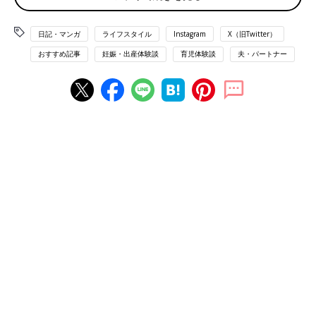
助産師さんの教えを試しても母乳が全然出ない！
日記・マンガ
ライフスタイル
Instagram
X（旧Twitter）
おすすめ記事
妊娠・出産体験談
育児体験談
夫・パートナー