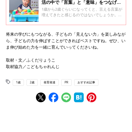
活の中で「言葉」と「意味」をつなげる
コミュニケ―ションをとろう！
1歳から2歳ぐらいになってくと、言える言葉が
増えてきたと感じるのではないでしょうか。し
かし、言葉を発せられるようになったからと言
って、言葉の意味を理解しているというわけで
はありません。1～2歳のころは抽象的なものを
将来の学びにもつながる、子どもの「見えない力」を楽しみなが
頭の中でイメージをする力が未発達です。実物
ら、子どもの力を伸ばすことができればベストですね。ぜひ、い
を見て、聞いて、手で動かしながら、言葉と意
ま伸び始めた力を一緒に育んでいってくださいね。
味を結びつける体験が大事になってきます。
取材・文／ふくだりょうこ
取材協力／こどもちゃれんじ
1歳
2歳
発育発達
PR
おすすめ記事