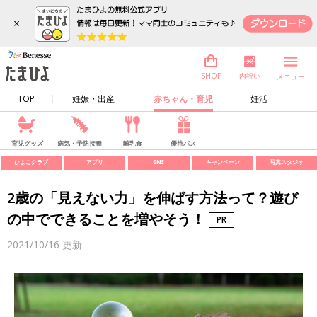
×
内祝い
SHOP
メニュー
TOP
妊娠・出産
赤ちゃん・育児
妊活
育児グッズ
病気・予防接種
離乳食
優待パス
ひよこクラブ
アプリ
SNS
キャンペーン
写真スタジオ
2歳の「見えない力」を伸ばす方法って？遊び
の中でできることを増やそう！
2021/10/16
更新