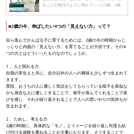
ることが毎日のように増えていった0歳、1歳の
ころに比べると、2歳は少し成長の機会が減っ
たと思うかもしれません。でも、実は内面でい
ろんな力が芽を伸ばし始めている大事な時期な
■2歳の今、伸ばしたい4つの「見えない力」って？
のです。この内面の成長を促すことで、自分か
ら成長していく子どもに育ちます。子どもと接
している中で、何気ないできごとから成長を感
自ら進んでがんばる子に育てるためには、2歳の今の時期からじ
じているママやパパも多いようです。
っくりと内面の「見えない力」を育てることが大切です。その4
つの力とはどういったものなのでしょうか。
1． 人と関わる力
自我の芽生えと共に、自分以外の人への興味も少しずつ生まれて
きます。
普段、おうちの人に優しく世話をしてもらっている様子を真似な
がら身近な人に優しくすることで、相手が喜んでくれることで喜
びを感じ、それが繰り返されることで人への思いやりの気持ちが
生まれます。
2． ためし、考える力
2歳の時期に、具体的な「モノ」とイメージを繰り返し何度も結
び付ける体験を重ねることが大事になります。そうすることで、