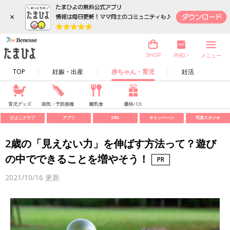
×
内祝い
SHOP
メニュー
TOP
妊娠・出産
赤ちゃん・育児
妊活
育児グッズ
病気・予防接種
離乳食
優待パス
ひよこクラブ
アプリ
SNS
キャンペーン
写真スタジオ
2歳の「見えない力」を伸ばす方法って？遊び
の中でできることを増やそう！
2021/10/16
更新