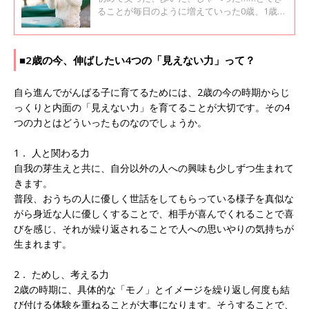
ることが毎日のように増えていった0歳、1歳の
ころに比べると、2歳は少し成長の機会が減っ
たと思うかもしれません。でも、実は内面でい
ろんな力が芽を伸ばし始めている大事な時期な
■2歳の今、伸ばしたい4つの「見えない力」って？
のです。この内面の成長を促すことで、自分か
ら成長していく子どもに育ちます。子どもと接
している中で、何気ないできごとから成長を感
自ら進んでがんばる子に育てるためには、2歳の今の時期からじ
じているママやパパも多いようです。
っくりと内面の「見えない力」を育てることが大切です。その4
つの力とはどういったものなのでしょうか。
1． 人と関わる力
自我の芽生えと共に、自分以外の人への興味も少しずつ生まれて
きます。
普段、おうちの人に優しく世話をしてもらっている様子を真似な
がら身近な人に優しくすることで、相手が喜んでくれることで喜
びを感じ、それが繰り返されることで人への思いやりの気持ちが
生まれます。
2． ためし、考える力
2歳の時期に、具体的な「モノ」とイメージを繰り返し何度も結
び付ける体験を重ねることが大事になります。そうすることで、