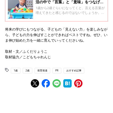
活の中で「言葉」と「意味」をつなげる
コミュニケ―ションをとろう！
1歳から2歳ぐらいになってくと、言える言葉が
増えてきたと感じるのではないでしょうか。し
かし、言葉を発せられるようになったからと言
って、言葉の意味を理解しているというわけで
はありません。1～2歳のころは抽象的なものを
将来の学びにもつながる、子どもの「見えない力」を楽しみなが
頭の中でイメージをする力が未発達です。実物
ら、子どもの力を伸ばすことができればベストですね。ぜひ、い
を見て、聞いて、手で動かしながら、言葉と意
ま伸び始めた力を一緒に育んでいってくださいね。
味を結びつける体験が大事になってきます。
取材・文／ふくだりょうこ
取材協力／こどもちゃれんじ
1歳
2歳
発育発達
PR
おすすめ記事