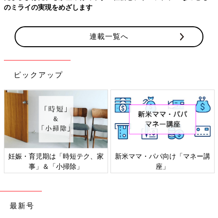
やすく解説！
連載一覧へ
ピックアップ
パ向け「マネー講
感染症対策、いますぐできるこ
「もしものとき
座」
と
家族の
最新号