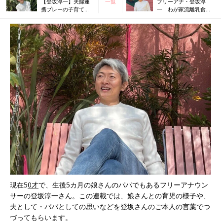
【登坂淳一】夫婦連
一覧
フリーアナ・登坂淳
携プレーの子育て。
一 わが家流離乳食
娘とお出かけして初
は“食の楽しさ”がテー
めて知ったパパ育児
マ。ベビーフードも活
の不便さ
用
現在5
0才
で、生後5カ月の娘さんのパパでもあるフリーアナウン
サーの登坂淳一さん。この連載では、娘さんとの育児の様子や、
夫として・パパとしての思いなどを登坂さんのご本人の言葉でつ
づってもらいます。