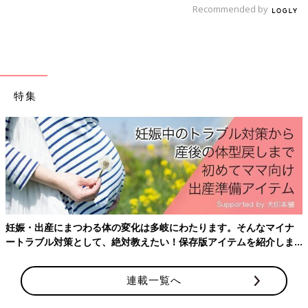
Recommended by
「Let's go ◯◯（娘の名前）！」手をたたいてそう声をかけ応援
すると、娘は上体を持ち上げ私を見ながら笑うのです。娘の反応
に驚きましたが、とてもいとおしく感じました。娘が泣いたりぐ
ずったりしたとき、「何を求めているのかな？」と、いろいろ考
え返答しています。伝わったり、伝わらなかったりしますが、娘
とコミュニケーションを重ねることを大事にしています。寝返り
特集
した娘に声をかけて応援するのもそのひとつです。
離乳食への準備
いま、娘に伝えようとしているのが「食事」です。離乳食はまだ
始めていませんが、食事のときに、娘を抱っこして料理や食べる
ところを見せています。「食」に興味をもたせようという作戦で
す。娘はよだれを垂らしながらじっと見ています。毎日少しず
妊娠・出産にまつわる体の変化は多岐にわたります。そんなマイナ
つ、食べることは楽しいと話しかけています。
ートラブル対策として、絶対教えたい！保存版アイテムを紹介しま
す。
文／登坂淳一 構成／ひよこクラブ編集部
連載一覧へ
【登坂淳一】50才で第一子誕生。男性目