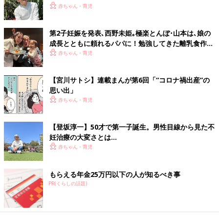
赤ちゃん・育児
第2子妊娠を発表､西野未姫｡極楽とんぼ･山本は､娘の
成長とともに頼れるパパに！勉強してきた離乳食作り
は､娘の食べむらに悪戦苦闘･･･
赤ちゃん・育児
【宮川サトシ】連載まんが第6回「“コロナ禍出産”の
思い出」
赤ちゃん・育児
【登坂淳一】50才で第一子誕生。男性目線から見た不
妊治療の大変さとは…
赤ちゃん・育児
ベビーカーでお散歩。ちょっとひと休み。
6カ月を迎えた娘は、寝返りに夢中。あお向けに寝かせてもすぐ
もらえる年金25万円以下の人が知るべき事
にくるっと回る。両腕を前に伸ばし、腰と脚を動かそうともが
PR(くらしの話題)
く。少しすると苦しそうに「うー」と声を出す。
こんなときパパはどうしたらよいのか…すぐに助けるのか？見守
るのか？私が出した答えは“応援する”です。