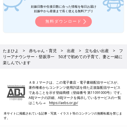
妊娠日数や生後日数に合った情報を毎日お届け
妊娠中から産後まで長く使える無料アプリ
無料ダウンロード
たまひよ
赤ちゃん・育児
出産
立ち会い出産
フ
リーアナウンサー・登坂淳一 50才で初めての子育て、妻と一緒に
楽しんでいます
ＡＢＪマークは、この電子書店・電子書籍配信サービスが、
著作権者からコンテンツ使用許諾を得た正規版配信サービス
であることを示す登録商標（登録番号 第11091000号）です。
ABJマークの詳細、ABJマークを掲示しているサービスの一覧
はこちら→
https://aebs.or.jp/
本サイトに掲載されている記事・写真・イラスト等のコンテンツの無断転載を禁じま
す。