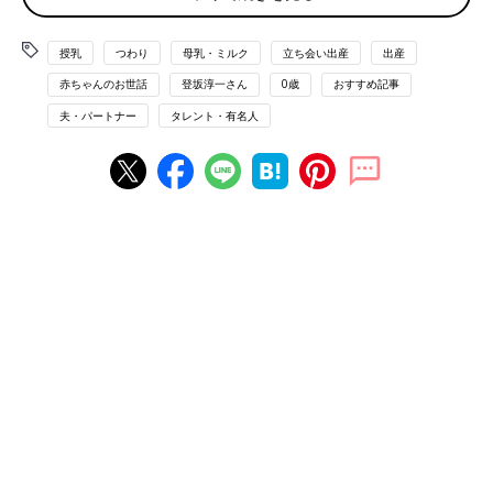
育ての一例として私の子育てのありのままをつづりますので、気
楽に読んでいただければ幸いです。
授乳
つわり
母乳・ミルク
立ち会い出産
出産
赤ちゃんのお世話
登坂淳一さん
0歳
おすすめ記事
コロナ禍の妊娠と出産
夫・パートナー
タレント・有名人
妊娠から出産までの期間で妻の体調がよく、食欲もあったのはわ
ずか２カ月だけでした。
妊娠６週から始まった
つわり
は14週まで続きました。私は、重い
つわりに苦しむ妻の姿を目の当たりにし、妻の背中をさすりなが
ら「新たな命をはぐくむことは、これほど苦しく大変なんだ」と
心底実感しました。そして妻の頑張る姿を目に焼き付けました。
コロナ禍で、
妊婦健診
は病院に毎回一緒に行くものの、診察室に
は妻しか入れませんでした。エコーの写真を見て姿が少しずつ大
きくなっていることや、妻からドクターとの話を聞き、期待をふ
くらませました。
出産への立ち会いについて、妻も私も強く希望していたわけでは
ありませんでしたが、いま思い出しても、立ち会うことができて