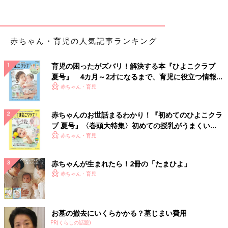
本当によかったです。むしろ立ち会わなかったらとても後悔した
だろうと思うほどです。
病院の方針で、事前に夫婦でＰＣＲ検査を受けて陰性というのが
赤ちゃん・育児の人気記事ランキング
立ち会い出産
の条件でした。娘が生まれたのは、東京に３回目の
緊急事態宣言が出された２日後。その中で夫婦で娘の誕生を迎え
育児の困ったがズバリ！解決する本『ひよこクラブ
られ、感無量でした。
夏号』 4カ月～2才になるまで、育児に役立つ情報が
いっぱい！
赤ちゃん・育児
子育ての始まり
赤ちゃんのお世話まるわかり！『初めてのひよこクラ
娘はミルク（人工乳）で育てています。妻は、出産のときに病院
ブ 夏号』〈巻頭大特集〉初めての授乳がうまくい
で母乳トレーニングを受けましたが十分に出る感じではありませ
く！ おっぱい・ミルクの基本と夏のトラブル 解決テ
赤ちゃん・育児
んでした。育児に関して書かれたものを読むと母乳、ミルクそれ
ク
ぞれについてさまざまな見解があります。
赤ちゃんが生まれたら！2冊の「たまひよ」
「絶対に」とかたくなに考えると前に進めないので、“私たち夫
赤ちゃん・育児
婦のやり方”をつくっていこうと話しました。それでも専門家の
意見は聞こうとドクターや助産師にアドバイスを求めました。そ
して私たち夫婦の考え方として「出ないものはしかたない、ほか
お墓の撤去にいくらかかる？墓じまい費用
のやり方にしよう」と決断したのです。
PR(くらしの話題)