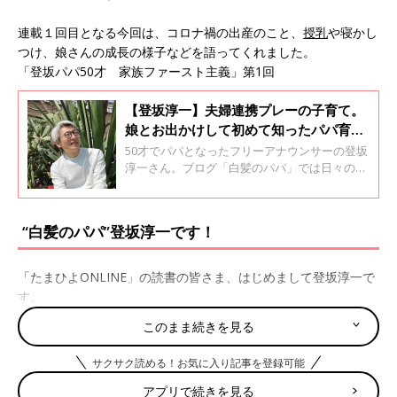
連載１回目となる今回は、コロナ禍の出産のこと、
授乳
や寝かし
つけ、娘さんの成長の様子などを語ってくれました。
「登坂パパ50才 家族ファースト主義」第1回
【登坂淳一】夫婦連携プレーの子育て。
娘とお出かけして初めて知ったパパ育児
の不便さ
50才でパパとなったフリーアナウンサーの登坂
淳一さん。ブログ「白髪のパパ」では日々の子
育ての様子を発信しています。2カ月になる
（取材当時）娘さんとの生活について話を聞き
ました。
“白髪のパパ”登坂淳一です！
「たまひよONLINE」の読書の皆さま、はじめまして登坂淳一で
す。
2021年４月、娘が生まれ私はパパになりました。現在50才、
このまま続きを見る
日々成長する娘に教えられ試行錯誤しながらも楽しく子育てをし
ています。
サクサク読める！お気に入り記事を登録可能
そんな“白髪のパパ”に、たまひよさんからコラムを書いてほしい
アプリで続きを見る
とご依頼いただきました。少々照れくさいですが、この時代の子