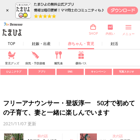
×
内祝い
SHOP
メニュー
TOP
妊娠・出産
赤ちゃん・育児
妊活
育児グッズ
病気・予防接種
離乳食
優待パス
ひよこクラブ
アプリ
SNS
キャンペーン
写真スタジオ
フリーアナウンサー・登坂淳一 50才で初めて
の子育て、妻と一緒に楽しんでいます
2021/11/07
更新
前の話
次の話