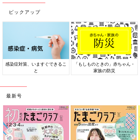
線から見た不妊治療の大変さとは…
元NHKアナウンサーの登坂淳一さんが先日、夫
ピックアップ
婦で１年以上の不妊治療を経て待望の第一子を
授かったことをブログで公表しました。これま
で男性目線で語られることが少なかった不妊治
療について、登坂さんに話を聞きました。
妻の妊娠・出産や、赤ちゃんのお世話は、登坂さんにとっても初
めてのことばかり。専門家にアドバイスをもらったり、自分で調
べたりしながら、娘さん過ごす時間をとても大事にしていること
が伝わってきます。次回も登坂さんのパパ目線での子育てをご紹
介します。お楽しみに！
感染症対策、いますぐできるこ
「もしものときの」赤ちゃん・
と
家族の防災
登坂淳一さん（とさかじゅんいち）
最新号