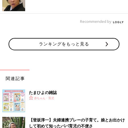
出産した病院と同じ銘柄のミルクを買い求め、娘に飲ませていま
す。ミルクで育ててよかったのは、パパも毎日飲ませてあげられ
ることです。初めて娘にミルクをあげたとき、私の記憶に残った
Recommended by
のは腕と肩の筋肉痛でした。やわらかくて壊れてしまいそうな娘
に、抱っこをする私の方が力み過ぎていました。
ランキングをもっと見る
娘はとてもよく寝ます。妻から「退院前、夜眠れず泣く娘に助産
師さんが、大きなタオルで身体を包んでくれたら安心して寝た。
モロー反射で目が覚めてしまうこともある」と話を聞き、そう言
えば、子育ての先輩から「赤ちゃんが眠れなかったら読んで」と
もらった本にも、同様のことが書いてあったと思い出しました。
関連記事
仕事柄、知らないことと出会うと好奇心と探究心が出て「赤ちゃ
んと睡眠」について調べ、よく寝られるように全身を包む「スワ
たまひよの雑誌
ドル」を購入。ミルクのあと抱っこであやし、スワドルに包んで
赤ちゃん・育児
ベッドに寝かせる。これがわが家のルーティンになりました。
寝返りに夢中
【登坂淳一】夫婦連携プレーの子育て。娘とお出かけ
して初めて知ったパパ育児の不便さ