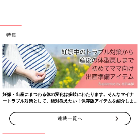
【しまむら】プレママも着やすい！ゆる
シルエット服4選
妊娠中はお腹周りなど体に負担がかからない服
でゆったり過ごしたいですが、それがおしゃれ
特集
で素敵なアイテムだとなお嬉しいですよね。今
回は、プチプラ&おしゃれで人気のしまむら
や、しまむら系列のお店のアイテムから、プレ
いかがでしたか？みなさん、秋冬コーデが楽しみになるかわいい
ママでも着やすいゆったりしたシルエットの人
キッズ服をたくさん見つけているようでした。みなさんも、お店
気商品を集めてみました！
でお気に入りアイテムを探してみてください♪
(文・田中いづみ)
※記事内容でご紹介している投稿、リンク先は、削除される場合
があります。あらかじめご了承ください。
※記事の内容は記載当時の情報であり、現在と異なる場合があり
妊娠・出産にまつわる体の変化は多岐にわたります。そんなマイナ
ます。
ートラブル対策として、絶対教えたい！保存版アイテムを紹介しま
※記事内の価格はすべて税込み、2021年10月時点のものです。
す。
連載一覧へ