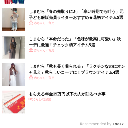
しまむら「春の先取りに♪」「寒い時期でも叶う」元
子ども服販売員ライターおすすめ★花柄アイテム5選
赤ちゃん・育児
しまむら「本命だった」「色味が最高に可愛い」秋コ
ーデに最適！チェック柄アイテム5選
赤ちゃん・育児
しまむら「秋も長く着られる」「ラクチンなのにオシ
ャ見え」秋らしいコーデに！ブラウンアイテム4選
赤ちゃん・育児
もらえる年金25万円以下の人が知るべき事
出典：Instagramアカウント「k_____13o」
PR(くらしの話題)
こちらはk_____13oさんが しまむらで見つけたボトムス。恐竜を
モチーフにしたおしりのデザインがとってもかわいいですね！シ
ンプルなところもママのお気に入りポイントだそう。トップスも
恐竜柄にしてコーデしたみたいと思っているそうですよ♪
Recommended by