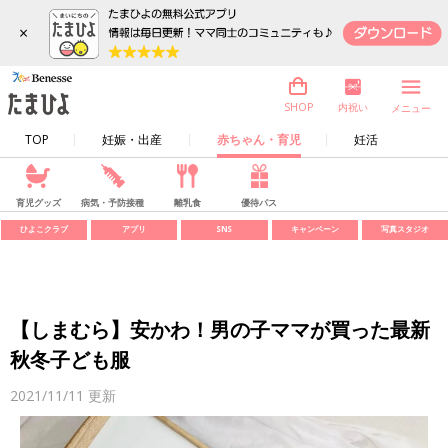
×
内祝い
SHOP
メニュー
TOP
妊娠・出産
赤ちゃん・育児
妊活
育児グッズ
病気・予防接種
離乳食
優待パス
ひよこクラブ
アプリ
SNS
キャンペーン
写真スタジオ
【しまむら】安かわ！男の子ママが買った最新
秋冬子ども服
2021/11/11
更新