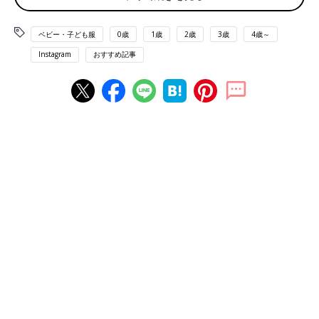
ベビー・子ども服
0歳
1歳
2歳
3歳
4歳～
Instagram
おすすめ記事
出典：Instagramアカウント「ma_ri_ru_mi」
ma_ri_ru_miさんは、
2歳
差の息子さんたちにこちらのミッキーの
トップスを購入したそう。色もデザインも微妙に違いますが、バ
ックプリントでさりげなくリンクコーデできるのがポイントだそ
う。
刺繍が激かわ！くまちゃんロンパース