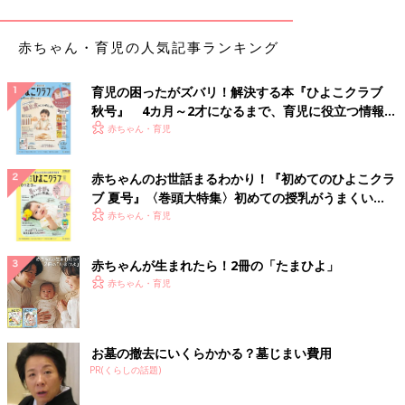
赤ちゃん・育児の人気記事ランキング
育児の困ったがズバリ！解決する本『ひよこクラブ
秋号』 4カ月～2才になるまで、育児に役立つ情報が
いっぱい！
赤ちゃん・育児
赤ちゃんのお世話まるわかり！『初めてのひよこクラ
出典：Instagramアカウント「__baby.li」
ブ 夏号』〈巻頭大特集〉初めての授乳がうまくい
こちらはri.さんが、しまむら系列の子ども用品店バースデイでゲ
く！ おっぱい・ミルクの基本と夏のトラブル 解決テ
赤ちゃん・育児
ットしたロンパース。くまの刺繍がかわいすぎます！くすみ系の
ク
ブルーもおしゃれで素敵ですね。見つけたら即ゲットしたくなる
赤ちゃんが生まれたら！2冊の「たまひよ」
アイテムです。
赤ちゃん・育児
子どももお気に入り！カーズのトレーナー&スニー
カー
お墓の撤去にいくらかかる？墓じまい費用
PR(くらしの話題)