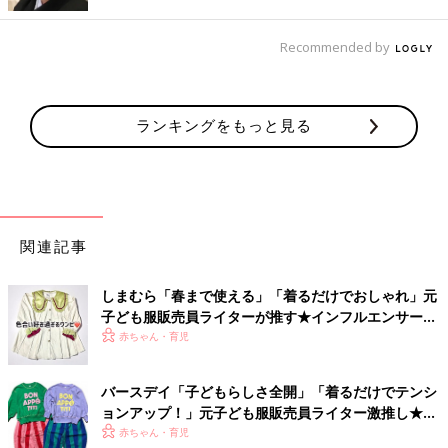
Recommended by
ランキングをもっと見る
関連記事
出典：Instagramアカウント「a.you.1522」
しまむら「春まで使える」「着るだけでおしゃれ」元
a.you.1522さんは、ディズニーの人気キャラクター「カーズ」の
子ども服販売員ライターが推す★インフルエンサーコ
アイテムをゲットしたそう。息子さんが自ら「これ欲しい！」と
ラボ5選
赤ちゃん・育児
リクエストしたのだそうです。お気に入りの服なら、お着替えも
楽しくできそうですね。
バースデイ「子どもらしさ全開」「着るだけでテンシ
ョンアップ！」元子ども服販売員ライター激推し★派
おしりのデザインが超キュート♪ 恐竜ボトムス
手色・派手柄アイテム5選
赤ちゃん・育児