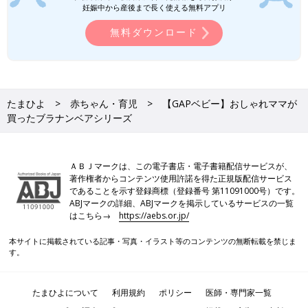
妊娠中から産後まで長く使える無料アプリ
無料ダウンロード
たまひよ
赤ちゃん・育児
【GAPベビー】おしゃれママが
買ったブラナンベアシリーズ
ＡＢＪマークは、この電子書店・電子書籍配信サービスが、
著作権者からコンテンツ使用許諾を得た正規版配信サービス
であることを示す登録商標（登録番号 第11091000号）です。
ABJマークの詳細、ABJマークを掲示しているサービスの一覧
はこちら→
https://aebs.or.jp/
本サイトに掲載されている記事・写真・イラスト等のコンテンツの無断転載を禁じま
す。
たまひよについて
利用規約
ポリシー
医師・専門家一覧