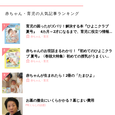
赤ちゃん・育児の人気記事ランキング
育児の困ったがズバリ！解決する本『ひよこクラブ
夏号』 4カ月～2才になるまで、育児に役立つ情報が
いっぱい！
赤ちゃん・育児
赤ちゃんのお世話まるわかり！『初めてのひよこクラ
出典：Instagramアカウント「pun.i09ko」
ブ 夏号』〈巻頭大特集〉初めての授乳がうまくい
く！ おっぱい・ミルクの基本と夏のトラブル 解決テ
赤ちゃん・育児
marinaさんのお宅では、アウターやトップス、ロンパースやよ
ク
だれかけなどを
出産祝い
にもらったそうです。表情が可愛いブラ
ナンベアのデザインが目を引きます。GAPベビーのアイテムなら
赤ちゃんが生まれたら！2冊の「たまひよ」
プレゼントにも喜ばれますよね。
赤ちゃん・育児
思わず爆買い！アイボリーカラーのベストとタイツ
お墓の撤去にいくらかかる？墓じまい費用
PR(くらしの話題)