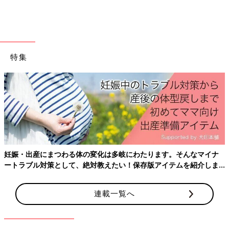
など、小物まで揃えているのも可愛らしいですよね。こちらの方
はまだまだブラナンベアの商品を揃えていくつもりなんだとか♪
【GAPベビー】セールでGET！おしゃれ
ママの購入品紹介
特集
SNSで話題のGAPベビーアイテムはおしゃれマ
マに大人気！特にGAPベビーのセールはとても
お得に商品がGETできると話題沸騰中です。今
回はそんなセールでGETしたアイテムのインス
タ投稿をご紹介します。
SNSで大人気のタイツはもちろんカーディガンやベスト、トップ
スや帽子などアウターから小物までさまざまなアイテムが展開さ
れていますよね。みなさんもお子さんにピッタリのアイテムを買
ってみてくださいね♪
妊娠・出産にまつわる体の変化は多岐にわたります。そんなマイナ
(文・ナキナキ)
ートラブル対策として、絶対教えたい！保存版アイテムを紹介しま
※記事内容でご紹介している投稿、リンク先は、削除される場合
す。
があります。あらかじめご了承ください。
連載一覧へ
※記事の内容は記載当時の情報であり、現在と異なる場合があり
ます。