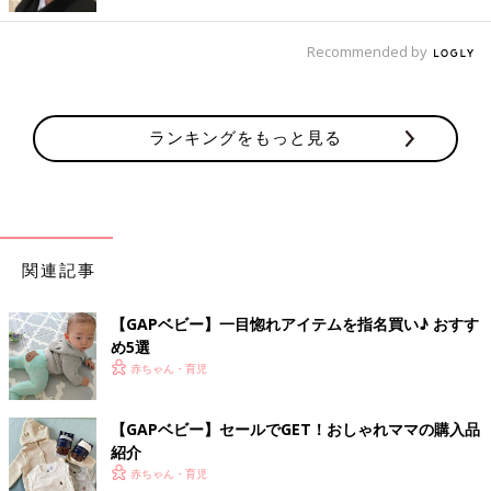
Recommended by
ランキングをもっと見る
関連記事
出典：Instagramアカウント「marimon_baby」
こちらはmariaさんの購入品で、タイツとニットベストです。こ
【GAPベビー】一目惚れアイテムを指名買い♪ おすす
ちらの方はブラナンベアが可愛すぎて思わず爆買いしてしまった
め5選
んだとか！着回しやすいアイボリーカラーで、色味のあるトップ
赤ちゃん・育児
スとの組み合わせも楽しめそうですよね。
【GAPベビー】セールでGET！おしゃれママの購入品
帽子や靴などの小物もGET！
紹介
赤ちゃん・育児