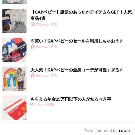
【GAPベビー】話題のあったかアイテムをGET！人気
商品4選
赤ちゃん・育児
即買い！GAPベビーのセールを利用しちゃおう♪
赤ちゃん・育児
大人気！GAPベビーの全身コーデが可愛すぎる♪
赤ちゃん・育児
もらえる年金25万円以下の人が知るべき事
PR(くらしの話題)
出典：Instagramアカウント「s_ababy1」
Recommended by
こちらはs_ababy1さんのブラナンベアアイテムです。帽子や靴