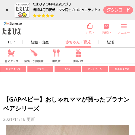
×
内祝い
SHOP
メニュー
TOP
妊娠・出産
赤ちゃん・育児
妊活
育児グッズ
病気・予防接種
離乳食
優待パス
ひよこクラブ
アプリ
SNS
キャンペーン
写真スタジオ
【GAPベビー】おしゃれママが買ったブラナン
ベアシリーズ
2021/11/16
更新