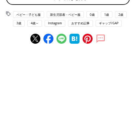
ベビー・子ども服
新生児肌着・ベビー服
0歳
1歳
2歳
3歳
4歳～
Instagram
おすすめ記事
ギャップ/GAP
出典：Instagramアカウント「perochan_baby」
MAHOさんはタイツとアウター、ブランケットをGET！
GAP
ベビ
ーの店舗では、アウターの背中側に子どもの名前を刺繍してもら
ったとか。ベージュ系の色味で揃えているのもおしゃれなポイン
トですよね♪
表情が可愛いブラナンベア♪ 出産祝いにも！