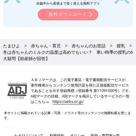
妊娠中から産後まで長く使える無料アプリ
無料ダウンロード
たまひよ
赤ちゃん・育児
赤ちゃんのお世話
授乳
冬は赤ちゃんのミルクの温度は高めでもいい？ 寒い時季の授乳の6
大疑問【助産師が回答】
ＡＢＪマークは、この電子書店・電子書籍配信サービスが、
著作権者からコンテンツ使用許諾を得た正規版配信サービス
であることを示す登録商標（登録番号 第11091000号）です。
ABJマークの詳細、ABJマークを掲示しているサービスの一覧
はこちら→
https://aebs.or.jp/
本サイトに掲載されている記事・写真・イラスト等のコンテンツの無断転載を禁じま
す。
たまひよについて
利用規約
ポリシー
医師・専門家一覧