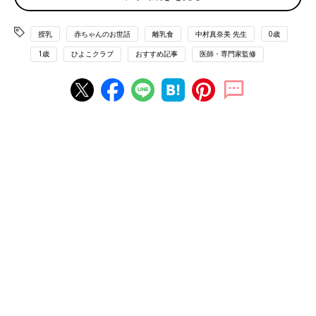
「冬の授乳、これやっていい？」とママ・パパで悩みがちなこと
について、Q＆Aにまとめました。
授乳
赤ちゃんのお世話
離乳食
中村真奈美 先生
0歳
【質問1】授乳中、赤ちゃんの体が冷たい。電気毛布で温
1歳
ひよこクラブ
おすすめ記事
医師・専門家監修
めてもいい？
【中村先生から】
電気毛布は、脱水症状や低温やけどの危険性も考えて、赤ちゃん
には使わないのが基本です。電気カーペットの上に布団を敷くの
もNG。赤ちゃんの手足を触って冷たく感じる程度なら、気にせ
ずそのまま掛けものをかける程度で大丈夫です。
【質問2】授乳後、げっぷが出るまで抱っこするのがキツ
イ…。げっぷを出さずに寝かせてもOK ？
【中村先生から】
授乳時に飲み込んだ空気はおならで出ることもありますし、上手
に飲めるようになり、空気を飲み込む量が減ればげっぷが出ない
ことも多いです。１カ月を過ぎたら、しばらくさすりながら抱っ
こしてみて、出ないなら無理しなくてＯＫ。ただし、吐きもどし
が多い子の場合は、授乳後はしばらく様子を見守りましょう。