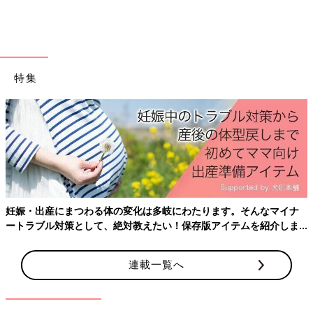
ミルク作り…結構ツライんです 夜中の極寒授乳に今から備えて
おいて！」
※掲載している情報は2021年11月現在のものです。
特集
妊娠・出産にまつわる体の変化は多岐にわたります。そんなマイナ
ートラブル対策として、絶対教えたい！保存版アイテムを紹介しま
す。
連載一覧へ