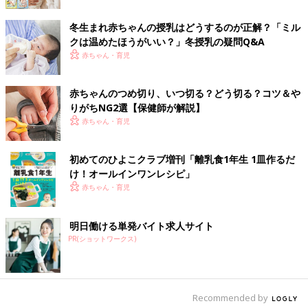
冬生まれ赤ちゃんの授乳はどうするのが正解？「ミル
5～8カ月赤ちゃんのママ必見！ 離乳食
クは温めたほうがいい？」冬授乳の疑問Q&A
と授乳の5つのギモン【助産師が回答】
赤ちゃん・育児
3～4カ月ごろで授乳が軌道に乗ってきた赤ちゃ
んも、5～6カ月ごろからは離乳食が始まること
で、授乳の量や回数に変化が出てきます。ま
赤ちゃんのつめ切り、いつ切る？どう切る？コツ＆や
た、夜間の授乳が減る赤ちゃんがいる一方で、
りがちNG2選【保健師が解説】
夜泣きが始まる赤ちゃんも…。そこで、5～8カ
冬の授乳は、赤ちゃんが寒くないか心配だったり、ママ・パパ
赤ちゃん・育児
月の赤ちゃんを持つママから「ひよこクラブ」
も、冷えるキッチンでミルク作りをしたり、おっぱいを出すこと
に寄せられた（※）「授乳で気になること」に
で寒かったり、ほかの季節に比べて大変なことが多いもの。不安
ついて、授乳企画でたびたび監修をお願いして
初めてのひよこクラブ増刊「離乳食1年生 1皿作るだ
や疑問を少しでも解消して、冬の授乳を乗りきっていきましょ
いる、助産師の小澤千恵先生に、どのように対
け！オールインワン​レシピ」
応するのがいいかを教えてもらいました。
う。
赤ちゃん・育児
『ひよこクラブ』2021年12月号には、昨シーズンの冬に夜間授
明日働ける単発バイト求人サイト
乳を経験したママたちのリアルな声や、夜間授乳の「寒い」「ツ
PR(ショットワークス)
ライ」を防ぐためのポイントを紹介した「寒い部屋での乳出し、
ミルク作り…結構ツライんです 夜中の極寒授乳に今から備えて
おいて！」特集があります。
Recommended by
参考／『ひよこクラブ』2021年12月号「寒い部屋での乳出し、