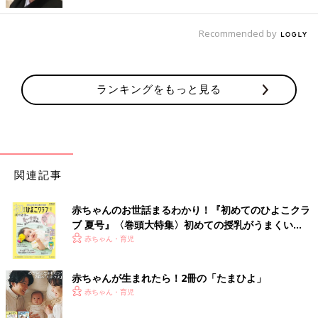
す。乳首のくわえさせ方も一度見直してみましょう。
【質問5】赤ちゃんが温まるようにミルクの温度を高めに
Recommended by
してもOK ？
【中村先生から】
ランキングをもっと見る
赤ちゃんに人肌以上の温度のミルクを飲ませるとやけどの心配が
あります。寒い季節だからといってミルクの温度を上げる必要は
ありません。いつもどおりの温度で飲ませましょう。赤ちゃんの
体を温めたいときは、室温や着せるものを調節して。
【質問】寒い時季なら、作ったミルクをしばらく保存し
関連記事
てもいい？
赤ちゃんのお世話まるわかり！『初めてのひよこクラ
【中村先生から】
ブ 夏号』〈巻頭大特集〉初めての授乳がうまくい
ミルクは１回分ずつ調乳し、季節にかかわらず、調乳後、常温で
く！ おっぱい・ミルクの基本と夏のトラブル 解決テ
赤ちゃん・育児
２時間以内に使用します。調乳後２時間を超えてしまったミルク
ク
は必ず処分を。飲み残したミルクは、調乳してから２時間以内で
あっても保存はNG。処分しましょう。
赤ちゃんが生まれたら！2冊の「たまひよ」
赤ちゃん・育児
監修／中村真奈美先生 イラスト／nao 取材・文／ひよこクラ
ブ編集部