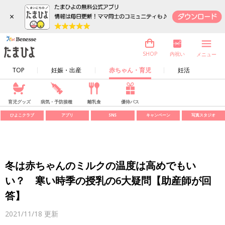
×
内祝い
SHOP
メニュー
TOP
妊娠・出産
赤ちゃん・育児
妊活
育児グッズ
病気・予防接種
離乳食
優待パス
ひよこクラブ
アプリ
SNS
キャンペーン
写真スタジオ
冬は赤ちゃんのミルクの温度は高めでもい
い？ 寒い時季の授乳の6大疑問【助産師が回
答】
2021/11/18
更新