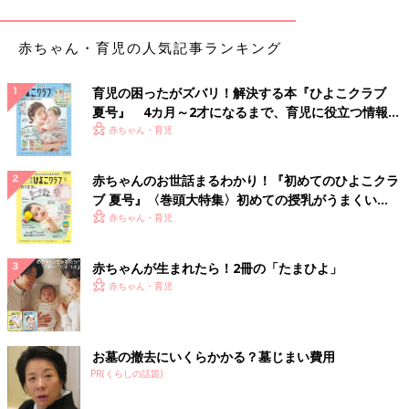
【質問3】気温が下がると母乳の出が悪い。体を温めれば
赤ちゃん・育児の人気記事ランキング
いいの？
育児の困ったがズバリ！解決する本『ひよこクラブ
【中村先生から】
夏号』 4カ月～2才になるまで、育児に役立つ情報が
母乳はママの血液からつくられるもの。ママが寒さで体が冷え、
いっぱい！
赤ちゃん・育児
血流が悪くなることのほか、体調によって母乳の分泌が減ること
もあります。「体を温める」「栄養バランスのいい食事をとる」
「こまめな水分補給」「ストレスをためない」「体を休ませる」
赤ちゃんのお世話まるわかり！『初めてのひよこクラ
などを意識すると、また母乳が出るようになるでしょう。
ブ 夏号』〈巻頭大特集〉初めての授乳がうまくい
く！ おっぱい・ミルクの基本と夏のトラブル 解決テ
赤ちゃん・育児
【質問4】乾燥して乳首が荒れてカサカサに… 保湿剤を塗
ク
ったまま授乳しても大丈夫？
赤ちゃんが生まれたら！2冊の「たまひよ」
赤ちゃん・育児
【中村先生から】
「授乳時にふき取り不要」と書かれている乳頭ケア専用の保湿ク
リームは、赤ちゃんの口に入っても安心な馬油やラノリン（羊毛
から抽出した脂）でできているため、そのまま授乳してもOKで
お墓の撤去にいくらかかる？墓じまい費用
す。乳首に傷や亀裂ができるのは、乾燥が原因のこともあります
PR(くらしの話題)
が、授乳時のくわえさせ方が「浅い」ことが原因の場合が多いで