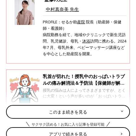
中村真奈美 先生
PROFILE：せるか助
産院
院長（助産師・保健
師・看護師）
病院勤務を経て、地域やクリニックで新生児訪
問、乳児健診、母乳・
沐浴
訪問に携わる。2024
年7 月、母乳外来、ベビーマッサージ講座など
を中心とした助産院を開業。
乳首が切れた！授乳中のおっぱいトラブ
ルの痛み解消法＆予防法【保健師が解
説】
授乳の悩みは人によってさまざまですが、とく
に大変！という声が多いのが「おっぱいトラブ
ル」。乳首が切れて出血したり、乳房がガチガ
チに張ったりなど、ママの体にダイレクトに影
このまま続きを見る
響を及ぼすため、授乳が嫌になるほど悩む人
6大疑問Q＆A「冬の授乳、これやっていい？」
も。そんなおっぱいトラブルのセルフケア方法
サクサク読める！お気に入り記事を登録可能
や予防法を、保健師・助産師・看護師の中村真
奈美先生に聞きました。
授乳中の赤ちゃんの防寒、おっぱいケア、ミルクの温度など、
アプリで続きを見る