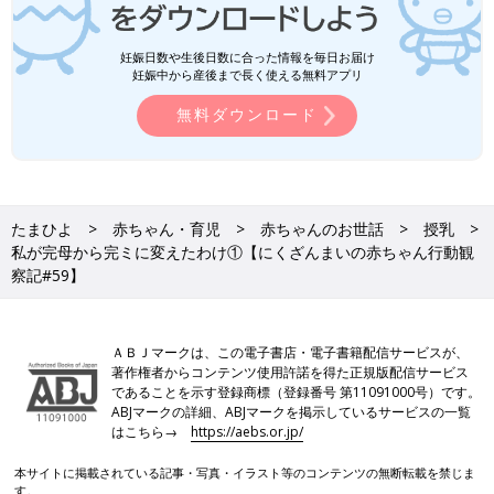
妊娠日数や生後日数に合った情報を毎日お届け
妊娠中から産後まで長く使える無料アプリ
無料ダウンロード
たまひよ
赤ちゃん・育児
赤ちゃんのお世話
授乳
私が完母から完ミに変えたわけ①【にくざんまいの赤ちゃん行動観
察記#59】
ＡＢＪマークは、この電子書店・電子書籍配信サービスが、
著作権者からコンテンツ使用許諾を得た正規版配信サービス
であることを示す登録商標（登録番号 第11091000号）です。
ABJマークの詳細、ABJマークを掲示しているサービスの一覧
はこちら→
https://aebs.or.jp/
本サイトに掲載されている記事・写真・イラスト等のコンテンツの無断転載を禁じま
す。