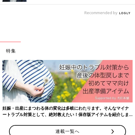
あるとき、自分が産んだ我が子たちを
可愛く思えなくなってしまいました。
Recommended by
次週に続きます。
にくざんまい
特集
食べることが大好きなワーキングマザー。
肉が大好物で、セールをこよなく愛する。
納豆とバナナが好きな
2歳
のお兄ちゃんと、よく飲みよく寝る0歳
の弟、
マイペースな夫との生活を漫画にして
インスタグラム
に投稿し
ています。
妊娠・出産にまつわる体の変化は多岐にわたります。そんなマイナ
前の話
次の話
ートラブル対策として、絶対教えたい！保存版アイテムを紹介しま
最近の日常の光景で
一覧
私が完母から完ミに変
す【にくざんまいの
えたわけ②【にくざん
す。
赤ちゃん行動観察記
まいの赤ちゃん行動観
#58】
察記#60】
連載一覧へ