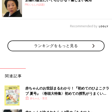
PR(くらしの話題)
Recommended by
ランキングをもっと見る
関連記事
赤ちゃんのお世話まるわかり！『初めてのひよこクラ
ブ 夏号』〈巻頭大特集〉初めての授乳がうまくい
く！ おっぱい・ミルクの基本と夏のトラブル 解決テ
赤ちゃん・育児
ク