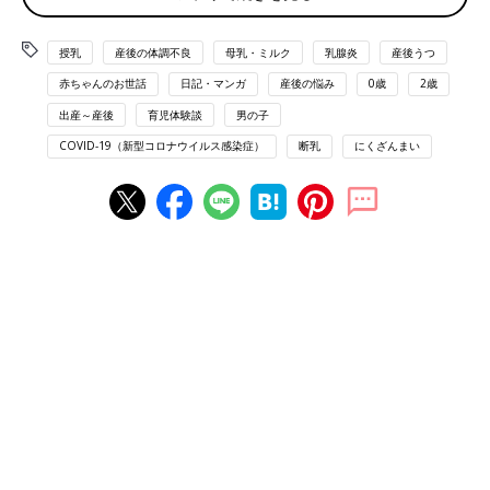
少し長くなるので何話かに分けさせていただきました。
授乳
産後の体調不良
母乳・ミルク
乳腺炎
産後うつ
そしてもし母乳や粉ミルクで悩んでいる方がいたら
赤ちゃんのお世話
日記・マンガ
産後の悩み
0歳
2歳
この漫画を見て少しでも肩の荷が降りれば良いなと思って
出産～産後
育児体験談
男の子
描かせていただきました。
COVID-19（新型コロナウイルス感染症）
断乳
にくざんまい
長男を、母乳で育てたにくざんまい。
次男出産後、母乳の出もよく、このまま母乳育児で
育てていくと思っていました。