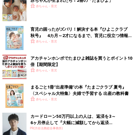
赤ちゃんが生まれたら！2冊の「たまひよ」
赤ちゃん・育児
育児の困ったがズバリ！解決する本『ひよこクラブ
秋号』 4カ月～2才になるまで、育児に役立つ情報が
いっぱい！
赤ちゃん・育児
アカチャンホンポでたまひよ雑誌を買うとポイント10
倍【期間限定】
赤ちゃん・育児
まるごと1冊“出産準備”の本『たまごクラブ 夏号』
〈スペシャル大特集〉夫婦で予習する 出産の教科書
赤ちゃん・育児
カードローン50万円以上の人は、返済を3～
6ヶ月停止して『大幅に減額してから返済...
PR(渋谷法務総合事務所)
忙しなく過ぎていく日々…