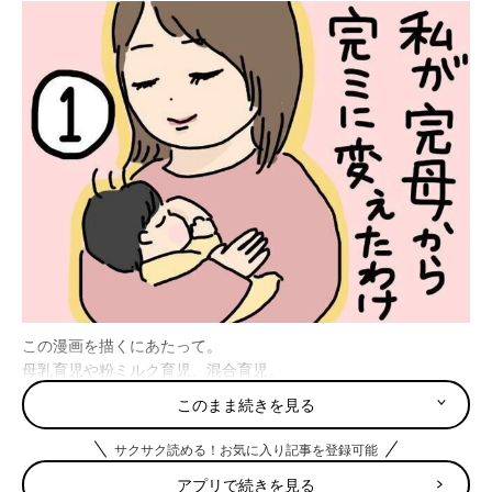
この漫画を描くにあたって。
母乳育児や粉ミルク育児、混合育児。
どれが良いどれが悪いと言っているのでは
このまま続きを見る
なく、
サクサク読める！お気に入り記事を登録可能
私の場合はこんな気持ちになり、こんな事があり、
アプリで続きを見る
この結論を出しました。というお話です。