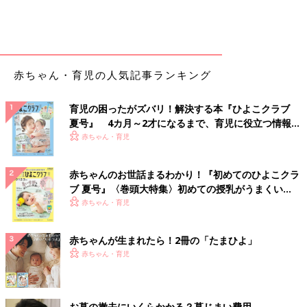
赤ちゃん・育児の人気記事ランキング
育児の困ったがズバリ！解決する本『ひよこクラブ
夏号』 4カ月～2才になるまで、育児に役立つ情報が
いっぱい！
赤ちゃん・育児
赤ちゃんのお世話まるわかり！『初めてのひよこクラ
ブ 夏号』〈巻頭大特集〉初めての授乳がうまくい
く！ おっぱい・ミルクの基本と夏のトラブル 解決テ
赤ちゃん・育児
ク
赤ちゃんが生まれたら！2冊の「たまひよ」
赤ちゃん・育児
お墓の撤去にいくらかかる？墓じまい費用