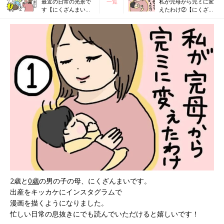
最近の日常の光景で
一覧
私が完母から完ミに変
す【にくざんまいの
えたわけ②【にくざん
赤ちゃん行動観察記
まいの赤ちゃん行動観
#58】
察記#60】
2歳と
0歳
の男の子の母、にくざんまいです。
出産をキッカケにインスタグラムで
漫画を描くようになりました。
忙しい日常の息抜きにでも読んでいただけると嬉しいです！