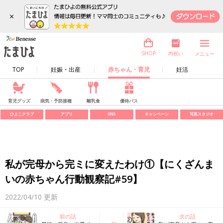
×
内祝い
SHOP
メニュー
TOP
妊娠・出産
赤ちゃん・育児
妊活
育児グッズ
病気・予防接種
離乳食
優待パス
ひよこクラブ
アプリ
SNS
キャンペーン
写真スタジオ
私が完母から完ミに変えたわけ①【にくざんま
いの赤ちゃん行動観察記#59】
2022/04/10
更新
前の話
次の話