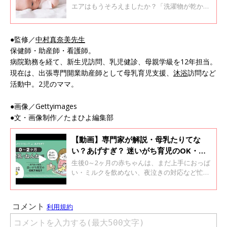
エアはもうそろえましたか？「洗濯物が乾かな
いから多めにいる？」「寒い地域だからあった
か素材のほうがいい？」など、秋冬だからこそ
悩むことも多いですよね。肌着・ウエアのそろ
●監修／
中村真奈美先生
え方と着せ方のコツを紹介します。
保健師・助産師・看護師。
病院勤務を経て、新生児訪問、乳児健診、母親学級を12年担当。
現在は、出張専門開業助産師として母乳育児支援、
沐浴
訪問など
活動中。2児のママ。
●画像／Gettyimages
●文・画像制作／たまひよ編集部
【動画】専門家が解説・母乳たりてな
い？あげすぎ？ 迷いがち育児のOK・NG
＜生後0～2ヶ月 授乳・ねんね編＞
生後0～2ヶ月の赤ちゃんは、まだ上手におっぱ
い・ミルクを飲めない、夜泣きの対応など忙し
い時期です。 この時期のママ・パパが抱きがち
な授乳と体重、ねんねの疑問をピックアップ！
保健師・助産師の中村真奈美先生にお聞きしま
した。