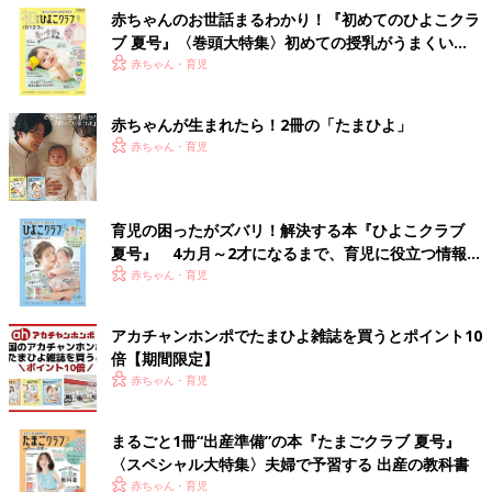
赤ちゃんのお世話まるわかり！『初めてのひよこクラ
ブ 夏号』〈巻頭大特集〉初めての授乳がうまくい
く！ おっぱい・ミルクの基本と夏のトラブル 解決テ
赤ちゃん・育児
ク
赤ちゃんが生まれたら！2冊の「たまひよ」
赤ちゃん・育児
育児の困ったがズバリ！解決する本『ひよこクラブ
夏号』 4カ月～2才になるまで、育児に役立つ情報が
いっぱい！
赤ちゃん・育児
アカチャンホンポでたまひよ雑誌を買うとポイント10
倍【期間限定】
赤ちゃん・育児
まるごと1冊“出産準備”の本『たまごクラブ 夏号』
〈スペシャル大特集〉夫婦で予習する 出産の教科書
赤ちゃん・育児