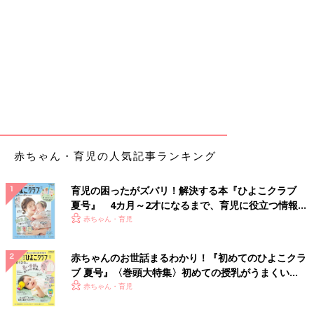
赤ちゃん・育児の人気記事ランキング
育児の困ったがズバリ！解決する本『ひよこクラブ
夏号』 4カ月～2才になるまで、育児に役立つ情報が
いっぱい！
赤ちゃん・育児
赤ちゃんのお世話まるわかり！『初めてのひよこクラ
ブ 夏号』〈巻頭大特集〉初めての授乳がうまくい
く！ おっぱい・ミルクの基本と夏のトラブル 解決テ
赤ちゃん・育児
ク