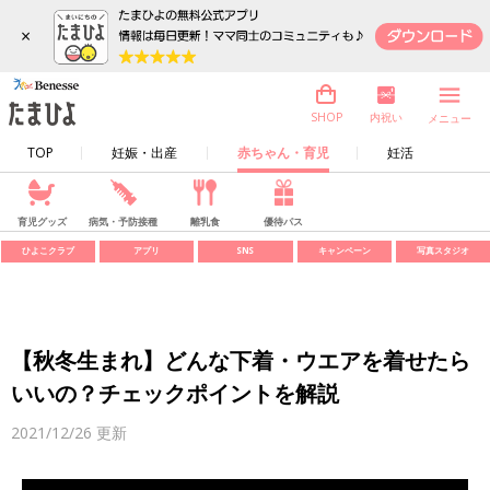
×
内祝い
SHOP
メニュー
TOP
妊娠・出産
赤ちゃん・育児
妊活
育児グッズ
病気・予防接種
離乳食
優待パス
ひよこクラブ
アプリ
SNS
キャンペーン
写真スタジオ
【秋冬生まれ】どんな下着・ウエアを着せたら
いいの？チェックポイントを解説
2021/12/26
更新