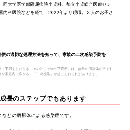
。同大学医学部附属病院小児科、都立小児総合医療セン
器内科医院などを経て、2022年より現職。３人のお子さ
痢便の適切な処理方法を知って、家族の二次感染予防を
吐・下痢をしたとき、その吐しゃ物や下痢便には、無数の病原体が含まれ
染が家庭内に広がる、「二次感染」が起こるおそれがあります。
は成長のステップでもあります
スなどの病原体による感染症です。