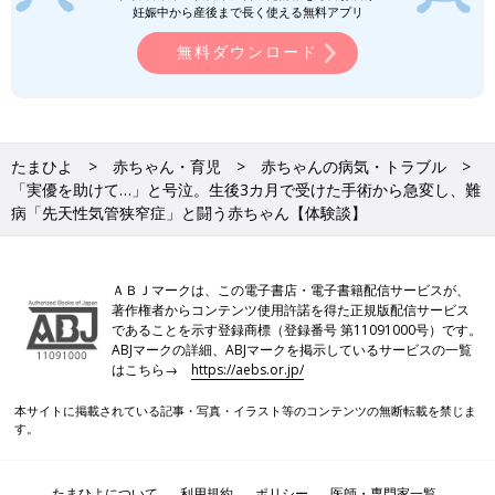
弟の心臓病がわかった時、自分の子ども
妊娠中から産後まで長く使える無料アプリ
時代も終わった……。今、あの頃の自分
無料ダウンロード
に伝えたいこと
特集「たまひよ 家族を考える」では、妊娠・
育児をとりまくさまざまな事象を、できるだけ
わかりやすくお届けし、少しでも子育てしやす
い社会になるようなヒントを探したいと考えて
います。病気や障害のある子どものきょうだい
実優ちゃんの東京での治療は当初２～3カ月ぐらいかかると言わ
を支援するNPO法人しぶたねの代表・清田悠代
たまひよ
赤ちゃん・育児
赤ちゃんの病気・トラブル
れました。東京での手術が決まったとき、葵さんが不安だったの
さんは、自身もまた、難病の弟さんの闘病生活
「実優を助けて…」と号泣。生後3カ月で受けた手術から急変し、難
は実優ちゃんの手術のことはもちろんですが、親の滞在費など経
を支えた経験を持ちます。
病「先天性気管狭窄症」と闘う赤ちゃん【体験談】
済的なことだったと言います。
病気の子どもとその家族のための滞在施設「ドナルド・マクドナ
ルド・ハウス ふちゅう」は、１日１人1000円で利用すること
ＡＢＪマークは、この電子書店・電子書籍配信サービスが、
ができます。運営はすべて寄付・募金とボランティアの活動によ
著作権者からコンテンツ使用許諾を得た正規版配信サービス
って支えられています。詳細は財団ホームページで確認できま
であることを示す登録商標（登録番号 第11091000号）です。
す。
ABJマークの詳細、ABJマークを掲示しているサービスの一覧
はこちら→
https://aebs.or.jp/
公益財団法人「ドナルド・マクドナルド・ハウス・チャリティー
ズ・ジャパン」
本サイトに掲載されている記事・写真・イラスト等のコンテンツの無断転載を禁じま
す。
※記事の内容は記事執筆当時の情報であり、現在と異なる場合が
あります。
たまひよについて
利用規約
ポリシー
医師・専門家一覧