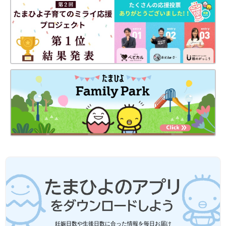
なると呼吸困難を起こす場合もあります。
「肺動脈スリング」は肺動脈(心臓から肺につながる太い血管)が
正常と異なる走行で肺につながっている病気です。
どちらも手術が必要ですが、とくに「先天性気管狭窄症」は難し
い手術で、特殊な設備が必要なため、できる病院が限られていま
す。主治医と相談して、谷口さん夫妻は、東京都立小児総合医療
センターで手術を受けることを選択しました。
「実優の病気はすべて、生まれてからわかりました。妊婦健診で
も異常は見つかりませんでした。元気ですくすく育ってくれると
思っていたので、まさかこんな大きな病気が隠れていたなん
て…。当時は、夢であったほしいという気持ちでいっぱいでし
た。実優の手術は無事成功しましたが、わが子の病気を通して元
気でいることは当たり前のことではないこと痛感しています」
（葵さん）
お話・写真提供／谷口葵さん、取材協力／ドナルド・マクドナル
ド・ハウス ふちゅう、取材・文／麻生珠恵、ひよこクラブ編集
部
妊娠日数や生後日数に合った情報を毎日お届け