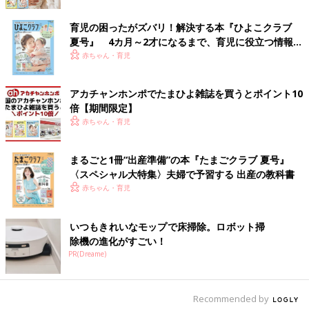
育児の困ったがズバリ！解決する本『ひよこクラブ
夏号』 4カ月～2才になるまで、育児に役立つ情報が
いっぱい！
赤ちゃん・育児
アカチャンホンポでたまひよ雑誌を買うとポイント10
倍【期間限定】
赤ちゃん・育児
写真は、2カ月のとき。お気に入りのプーさんのラトルと一緒に。
まるごと1冊“出産準備”の本『たまごクラブ 夏号』
〈スペシャル大特集〉夫婦で予習する 出産の教科書
ミルクの飲みなどは気になるものの「すぐに小児科で診てもらお
赤ちゃん・育児
う」と思うようなことはなかったという葵さん。しかし１カ月健
診で実優ちゃんに「卵巣滑脱ヘルニア」が見つかります。
いつもきれいなモップで床掃除。ロボット掃
「1カ月健診のとき小児科の医師に“おまたの上にポコッと出てい
除機の進化がすごい！
るのわかる？ お母さん、触ってみて”と言われて、初めて私も
PR(Dreame)
気づきました」（葵さん）
ヘルニアの治療のために総合病院を紹介されて「卵巣滑脱ヘルニ
Recommended by