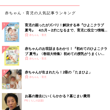
のが実優です。やっと“実った子”という思いを込めて、名前に実
という漢字を入れました」（葵さん）
赤ちゃん・育児の人気記事ランキング
妊婦健診では異常がなかったのに、生まれてすぐ呼
育児の困ったがズバリ！解決する本『ひよこクラブ
吸が荒くNICUへ
夏号』 4カ月～2才になるまで、育児に役立つ情報が
いっぱい！
赤ちゃん・育児
しかし生まれた直後から、実優ちゃんに異変が。
赤ちゃんのお世話まるわかり！『初めてのひよこクラ
「出産してすぐに助産師さんが“呼吸がおかしいね”などと話して
ブ 夏号』〈巻頭大特集〉初めての授乳がうまくい
いて、保育器に入りました。その夜、小児科の医師に“実優ちゃ
く！ おっぱい・ミルクの基本と夏のトラブル 解決テ
赤ちゃん・育児
んの心臓ですが右側に寄っています。一度、専門医に診てもらい
ク
ましょう”と言われました。
妊婦健診
では異常なしと言われてい
赤ちゃんが生まれたら！2冊の「たまひよ」
たので、驚きしかなかったです」（葵さん）
赤ちゃん・育児
翌日には、実優ちゃんの呼吸がさらに荒くなり、ミルクが飲めな
くなったためNICU（新生児集中治療室）がある総合病院に搬送
されました。
お墓の撤去にいくらかかる？墓じまい費用
PR(くらしの話題)
「出産した翌日から、私と実優は別々になってしまったんです。