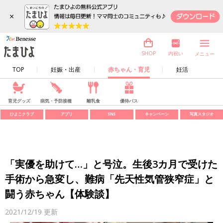
×
内祝い
SHOP
メニュー
TOP
妊娠・出産
赤ちゃん・育児
妊活
育児グッズ
病気・予防接種
離乳食
優待パス
ひよこクラブ
アプリ
SNS
キャンペーン
写真スタジオ
「実優を助けて…」と号泣。生後3カ月で受けた
手術から急変し、難病「先天性気管狭窄症」と
闘う赤ちゃん【体験談】
2021/12/19
更新