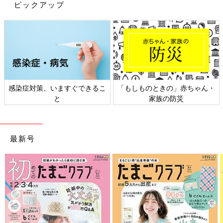
ピックアップ
を済ませて病院に戻ると、実優ちゃんのベッドのまわりが慌ただ
しくなっていました。
「実優のベッドのまわりには6人ぐらいの医師や看護師さんがい
て何か相談しています。その後“すぐに検査して、ICU（集中治療
室）に入ります”と言われました。翌日、医師から“呼吸状態がよ
くない”と説明されて、結局は小児用のECMO（体外式膜型人工
肺）がある小児専門の病院に搬送されることになりました。
感染症対策、いますぐできるこ
「もしものときの」赤ちゃん・
小さな体いっぱいに管がつながっている実優の姿を見て、私は頭
と
家族の防災
が真っ白になりました。急な展開に心と頭がついていけず、夫婦
で号泣しながら“実優を助けてください”と言っていたのを覚えて
います」（葵さん）
最新号
搬送時には、搬送先の病院の医師等も来て、ドクターカーのまわ
りには30人ぐらいの人がいたそうです。
「実優が搬送されるとき、私は実優の名前を呼びながら、泣き叫
んでいて、1人では立っていられない状態でした。看護師さんが
支えてくれて、やっと立っていられました」（葵さん）