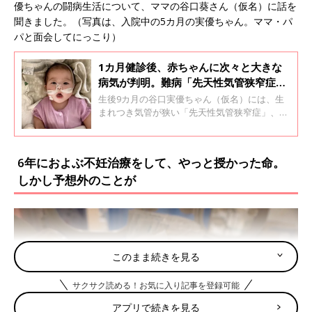
優ちゃんの闘病生活について、ママの谷口葵さん（仮名）に話を
聞きました。（写真は、入院中の5カ月の実優ちゃん。ママ・パ
パと面会してにっこり）
1カ月健診後、赤ちゃんに次々と大きな
病気が判明。難病「先天性気管狭窄症」
と闘う12～13時間の大手術【体験談】
生後9カ月の谷口実優ちゃん（仮名）には、生
まれつき気管が狭い「先天性気管狭窄症」、肺
動脈(心臓から肺につながる太い血管)が正常と
異なる走行で肺につながっている「肺動脈スリ
ング」、肺胞や気管支などに形成不全が見られ
6年におよぶ不妊治療をして、やっと授かった命。
る「右肺低形成」、心臓の一部である心房中隔
しかし予想外のことが
に穴が開いている「心房中隔欠損症」といった
大きな病気が４つあります。
このまま続きを見る
サクサク読める！お気に入り記事を登録可能
アプリで続きを見る