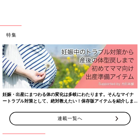
ア」と診断されました。3カ月になったら手術をすることになり
ました。
「手術は腹腔鏡手術で30分ほどで終わるというのが医師からの説
明でした。ヘルニアの手術は、小児ではよくある手術とも説明さ
特集
れていたので、夫も私もそんなに心配はしていませんでした」
（葵さん）
入院は2泊3日の予定で、2日目が手術日でした。手術の日の夜、
葵さんがつき添い入院していたときに、実優ちゃんの様子の変化
に気づきます。
「夜、呼吸が荒くなり、ナースコールで看護師さんを呼んで、酸
素投与をしてもらいました。でも実優の呼吸は安定せず、心配で
妊娠・出産にまつわる体の変化は多岐にわたります。そんなマイナ
何回かナースコールをして診てもらいました」（葵さん）
ートラブル対策として、絶対教えたい！保存版アイテムを紹介しま
す。
一時は危険な状態に！ 小児用ECMOがある病院へ
連載一覧へ
救急搬送
夜、パパが面会に来たタイミングで、葵さんは一度自宅へ。用事