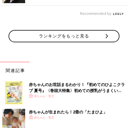
私は入院中でしたが、毎日外出許可をもらって、片道90分かけて
実優に会いに行きました。でもコロナ禍で、面会は15分しかでき
Recommended by
ませんでした。
総合病院での検査の結果“心臓は右に寄っているけれど、心臓の
動きに異常はありません。体重が2500ｇになったら退院できま
すよ”と言われて、10日ほどNICUに入院し1月末に退院しまし
ランキングをもっと見る
た。
退院後は自宅で過ごしていたのですが、ミルクを飲むのが遅いの
が気になりました。100mlのミルクを飲むのに40分ぐらいかかる
んです。今、思えば、呼吸が苦しくて飲みづらかったのかも知れ
関連記事
ません」（葵さん）
3カ月で行った卵巣滑脱ヘルニアの手術後、実優ち
赤ちゃんのお世話まるわかり！『初めてのひよこクラ
ブ 夏号』〈巻頭大特集〉初めての授乳がうまくい
ゃんに異変が
く！ おっぱい・ミルクの基本と夏のトラブル 解決テ
赤ちゃん・育児
ク
赤ちゃんが生まれたら！2冊の「たまひよ」
赤ちゃん・育児