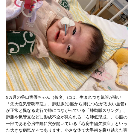
9カ月の谷口実優ちゃん（仮名）には、生まれつき気管が狭い
「先天性気管狭窄症」、肺動脈(心臓から肺につながる太い血管)
が正常と異なる走行で肺につながっている「肺動脈スリング」、
肺胞や気管支などに形成不全が見られる「右肺低形成」、心臓の
一部である心房中隔に穴が開いている「心房中隔欠損症」といっ
た大きな病気が４つあります。小さな体で大手術を乗り越えた実