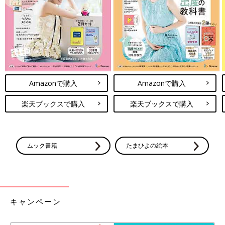
搬送先の病院には、実優ちゃんはドクターカーで。ママとパパは
車で向かいます。車で90分もかかる距離です。
「医師から“搬送中、万一のことが起きる可能性もあります。何
かあったら電話します”と言われました。
私は“どうしてこうなったの？”と自問自答を繰り返しながら、助
手席でスマホを握りしめて、ずっと泣いていました。夫もあれだ
け泣いて動揺していたはずですが、冷静に車を運転していて、
Amazonで購入
Amazonで購入
今、思えばすごい精神力だと思います」（葵さん）
楽天ブックスで購入
楽天ブックスで購入
検査の結果「先天性気管狭窄症」「肺動脈スリン
グ」という大きな病気が判明
ムック書籍
たまひよの絵本
葵さんのスマホには、医師から緊急を知らせる連絡はなく、車は
無事、搬送先の小児専門病院に到着しました。そして検査の結
果、実優ちゃんの新たな病名が判明しました。医師から言われた
のは「先天性気管狭窄症」と「肺動脈スリング」という聞きなれ
ない病名でした。
キャンペーン
「先天性気管狭窄症」は、生まれつき気管が狭い病気で、ひどく