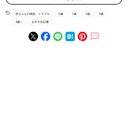
赤ちゃんの病気・トラブル
0歳
1歳
2歳
3歳
4歳～
おすすめ記事
写真は、生後3日目。NICUの保育器に入っている実優ちゃん。
実優ちゃんが生まれたのは、2021年1月。予定日前日の朝に破水
してお産入院し、微弱
陣痛
が長く続いたため、陣痛促進剤を使
い、予定日ちょうどに経腟分娩で出産しました。出生時の身長は
45.5cm。体重は2350ｇ。出産時のママの年齢は34歳です。
「ちょっと小さいとは思ったのですが、私も身長149cmと小柄な
ので遺伝だろうと思い、とくに心配はしませんでした」（葵さ
ん）
実優ちゃんは6年におよぶ不妊治療を経て授かった大切な命で
す。
「実優を授かるまでに2回流産しています。途中で3年ほど不妊治
療を休んだ時期もあり、最後のタイミング療法にかけて授かった