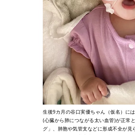
生後9カ月の谷口実優ちゃん（仮名）に
(心臓から肺につながる太い血管)が正常
グ」、肺胞や気管支などに形成不全が見