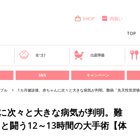
SHOP
内祝い
TOP
き
名づけ
出産準備
SNS
キャンペーン
ブル
1カ月健診後、赤ちゃんに次々と大きな病気が判明。難病「先天性気管狭
んに次々と大きな病気が判明。難
と闘う12～13時間の大手術【体