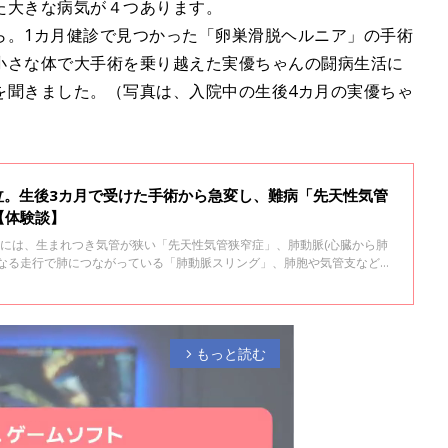
た大きな病気が４つあります。
ら。1カ月健診で見つかった「卵巣滑脱ヘルニア」の手術
小さな体で大手術を乗り越えた実優ちゃんの闘病生活に
を聞きました。（写真は、入院中の生後4カ月の実優ちゃ
泣。生後3カ月で受けた手術から急変し、難病「先天性気管
【体験談】
）には、生まれつき気管が狭い「先天性気管狭窄症」、肺動脈(心臓から肺
異なる走行で肺につながっている「肺動脈スリング」、肺胞や気管支などに
成」、心臓の一部である心房中隔に穴が開いている「心房中隔欠損症」と
す。
もっと読む
arrow_forward_ios