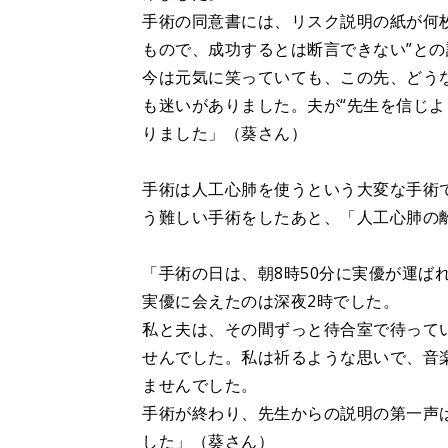
手術の同意書には、リスク説明の紙が何
もので、成功するとは断言できない”との
今は元気に笑っていても、この先、どう
も迷いがありました。夫が“先生を信じよ
りました」（葵さん）
手術は人工心肺を使うという大変な手術
う難しい手術をしたあと、「人工心肺の
「手術の日は、朝8時50分に実優が運ば
実優に会えたのは深夜2時でした。
私と夫は、その間ずっと待合室で待って
せんでした。私は祈るような思いで、音
ませんでした。
手術が終わり、先生からの説明の第一声は
した」（葵さん）