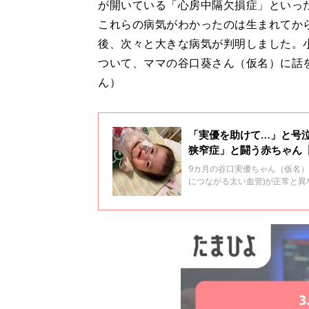
が開いている「心房中隔欠損症」といっ
これらの病気がわかったのは生まれてか
後、次々と大きな病気が判明しました。
ついて、ママの谷口葵さん（仮名）に話
ん）
「実優を助けて…」と号
狭窄症」と闘う赤ちゃん
9カ月の谷口実優ちゃん（仮名
につながる太い血管)が正常と
形成不全が見られる「右肺低形
いった大きな病気が４つありま