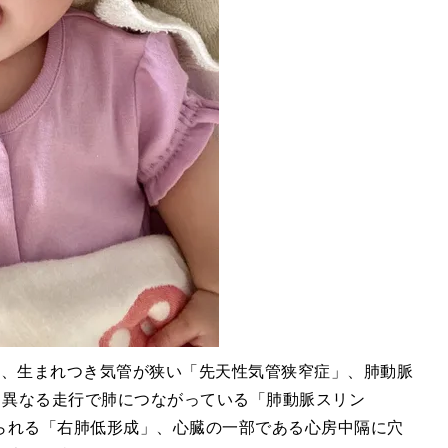
は、生まれつき気管が狭い「先天性気管狭窄症」、肺動脈
と異なる走行で肺につながっている「肺動脈スリン
られる「右肺低形成」、心臓の一部である心房中隔に穴