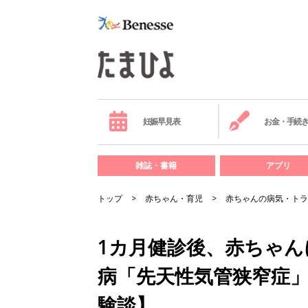
妊娠早見表
お金・手続
雑誌・書籍
アプリ
トップ
赤ちゃん・育児
赤ちゃんの病気・トラ
1カ月健診後、赤ちゃ
病「先天性気管狭窄症」
験談】