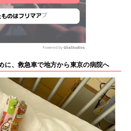
Powered by 
GliaStudios
めに、救急車で地方から東京の病院へ
M
u
t
e