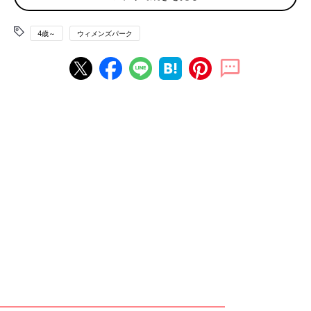
1日目は本命だったので、1日休みました（午前と午後の2校受
験）。2日目は午前休をもらい、朝は受験校まで一緒に行き、帰
りは子ども1人で帰らせました（私はそのまま、1日目の合否を見
4歳～
ウィメンズパーク
に行き、振込手続きして午後から仕事）、3日目も朝、門まで見
送り、私はそのまま遅刻で出勤。そのため、休んだのは1.5日で
す。
1月に学校を休むかですが、我が家は前日のみ休む予定でした
が、クラスでインフルエンザが大流行してしまい、大事をとって
1週間前から休みました。
ちなみに1月の休み中はずっと塾に行かせていて、10時間近く勉
強してると思ってたんですが、最近になって『そんなに1日中集
中できる力は小学生にはないよ。自習室で昼寝したり、のんびり
してたわー』と言われました。一応、第1希望は合格しました
が、衝撃の告白でした」
■ 土日受験もあるので、2日休む予定です
「私はフルタイム勤務で、2日休む予定でした。
うちの地域は１月受験で土日祝も実施するので、実質的に仕事を
休むのは初日と連休明けの２日くらいかなと思っています。正月
明けで忙しい場合は、送ったら出勤し、迎えは夫に任せる準備
も。