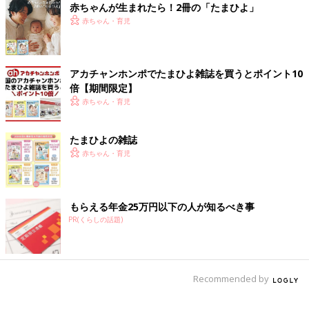
赤ちゃんが生まれたら！2冊の「たまひよ」
小学校を休む判断は親だけでせず、子どもの希望も
赤ちゃん・育児
必ず聞いて
みなさん、計画的ですね。今から準備するためにも、受験直前の
アカチャンホンポでたまひよ雑誌を買うとポイント10
親のフォローのポイントを子どものやる気を引き出す塾・プラス
倍【期間限定】
ティーの塾長八尾直輝さんに伺いました。
赤ちゃん・育児
「親の仕事をどうするか、とても難しいテーマですね。というの
もご家庭の状況、受験のスケジュール、そして職場環境などが絡
たまひよの雑誌
み合い、『最大公約数的な回答』をするのが難しいからです。
赤ちゃん・育児
以下、『状況に応じて各ご家庭でご判断する』ということを前提
に、考えるべきポイントを整理できればと思います。
もらえる年金25万円以下の人が知るべき事
まず考えるべきポイントは、『誰のために休むのか』というとこ
PR(くらしの話題)
ろです。『子どものために決まっているではないか！』という声
が聞こえてきそうですね。でも本当にそれだけでしょうか。
家でつきっきりで見る必要があるとしたら、それまでやってきた
勉強はなんだったのでしょうか。
Recommended by
主体性や自立心が育っていないのであればサポートは必要です
が、子どもは親の知らないところで大きく成長しているもので