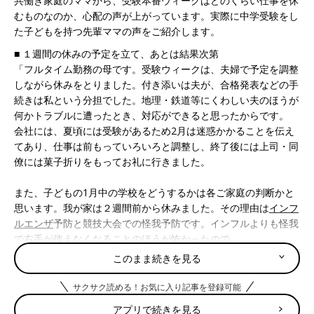
共働き家庭のママから、受験本番ウィークはどのくらい仕事を休
むものなのか、心配の声が上がっています。実際に中学受験をし
た子どもを持つ先輩ママの声をご紹介します。
■ １週間の休みの予定を立て、あとは結果次第
「フルタイム勤務の母です。受験ウィークは、夫婦で予定を調整
しながら休みをとりました。付き添いは夫が、合格発表などの手
続きは私という分担でした。地理・鉄道等にくわしい夫のほうが
何かトラブルに遭ったとき、対応ができると思ったからです。
会社には、夏頃には受験があるため2月は迷惑かかることを伝え
てあり、仕事は前もっていろいろと調整し、終了後には上司・同
僚には菓子折りをもってお礼に行きました。
また、子どもの1月中の学校をどうするかは各ご家庭の判断かと
思います。我が家は２週間前から休みました。その理由は
インフ
ルエンザ
予防と競技大会での怪我予防です。インフルよりも怪我
で右手が使えなくなることのほうが怖かったので」
このまま続きを見る
■ 夫単身赴任中のため、1.5日休んで１人で乗り切りました！
「フルタイム正社員で働いています。当時、夫は海外赴任中だっ
サクサク読める！お気に入り記事を登録可能
たため、1人で乗り切りました。
アプリで続きを見る