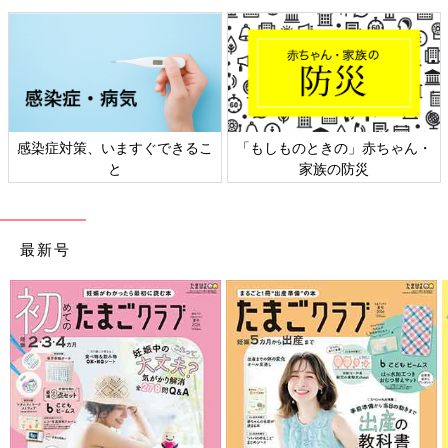
もが話し始めたら、『いつもの3割増』丁寧に聞くとよいでしょ
う。
その上で、精神面のゴールは『子どもが自覚をもって受験に臨む
こと』だということも留意しておきましょう。
自覚をもって受験に臨むためには、入試に関わることを『自分ご
と化』する必要があります。たとえば、学校を休むという判断を
する際は、子どもと話し合い、親子の意見を出し合う機会をつく
感染症対策、いますぐできるこ
「もしものときの」赤ちゃん・
りたいものです。学校を休む・休まないの選択に正解はありませ
と
家族の防災
ん。どう判断するにせよ、子どもがある程度の納得感をもって
『自分で決めたこと』と思えるように対話を重ねることが大人の
責任だと思います。
最新号
子どもの自覚という意味では、『親が仕事などを犠牲にしてい
る』ととってしまうような姿は子どもに見せるべきではありませ
ん。親が『何かを犠牲にしている』ことを子どもは鋭く察知しま
す。そして、それは子どもの自覚を削ぐことに直結します。
仕事の調整等が親の大きな負担になるようであれば、無理してま
で休みをとらないという選択も考えてもいいかもしれません。