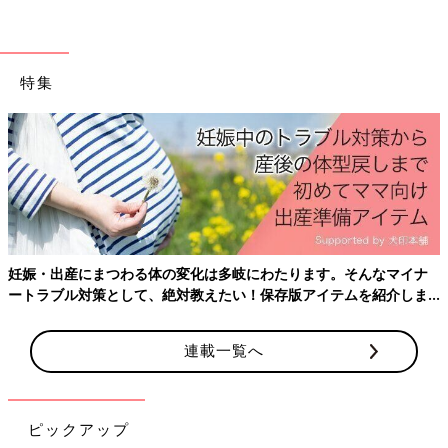
す。『休む理由』が親の不安解消にすり替わっていないか、熟慮
が必要だと感じます。
特集
とはいえ、親のサポートは必要です。サポートは大きく2つに分
けられます。
1つ目は、事務的なサポートです。
当日の移動や、事務手続き等は親のサポートが必須でしょう。特
に首都圏はスケジュールがタイトです。発表された合否に応じ
て、複雑な対応が必要なご家庭も多いでしょう。あらかじめ様々
な結果に応じた対応フローと、出願から入学までの手続きのチェ
ックリストを作成しておきましょう。
妊娠・出産にまつわる体の変化は多岐にわたります。そんなマイナ
特に当日の移動も親が付き添いできるとよいことが多いです。た
ートラブル対策として、絶対教えたい！保存版アイテムを紹介しま
とえ移動に慣れた子どもだとしても、緊張ゆえに思わぬミスが起
す。
こることを想定し、可能な限り大人が現地まで送迎をするのがい
いと思います。
連載一覧へ
2つ目は、精神的なサポートです。
家庭は、子どもが不安を吐き出せる場所になるのが理想です。不
ピックアップ
安は不安以外の形として話題に上がることも多いものです。子ど