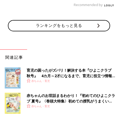
機している保護者のために待機場所があったとのことで、ずっと
Recommended by
待ってらっしゃった方もいるのだと思います」
■ 試験は大人が付き添うものなので受験回数分休むのでは？
ランキングをもっと見る
「試験がある日は誰か大人が付き添うことになるので、保護者1
名は少なくとも休暇を取る必要があるのではと思います。
学校によっては合格発表のあと、指定された2時間くらいの間に
手続きを行うために出向かなければいけない所もあるので、そう
なると付き添い担当と手続き担当の2名が休暇を取る必要が出て
くるかもしれません。そのあたりのスケジュール詳細は受験予定
関連記事
校のホームページに出ていると思います。
私の勤務先では、試験の週にまるまる1週間休暇を取る方が多い
育児の困ったがズバリ！解決する本『ひよこクラブ
です。結果によっては母親がお子さんを慰める傍らで父親が急遽
秋号』 4カ月～2才になるまで、育児に役立つ情報が
追加出願先を探して受験料を振り込んだり、塾に出向いて先生に
いっぱい！
赤ちゃん・育児
相談したりと、かなり大変だったという話も聞きました。
試験前は家庭により温度感がかなり異なると思います。サポート
に徹するためにフルタイム総合職のお仕事を辞めた方もいます。
赤ちゃんのお世話まるわかり！『初めてのひよこクラ
我が家はもともとインフルエンザ対応で1週間前から在宅勤務に
ブ 夏号』〈巻頭大特集〉初めての授乳がうまくい
する予定でしたが、新型コロナウイルスの影響で1月はフル在宅
く！ おっぱい・ミルクの基本と夏のトラブル 解決テ
赤ちゃん・育児
ク
勤務することにしました」