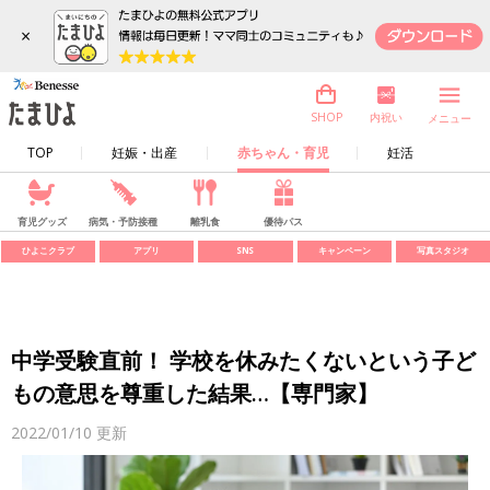
×
内祝い
SHOP
メニュー
TOP
妊娠・出産
赤ちゃん・育児
妊活
育児グッズ
病気・予防接種
離乳食
優待パス
ひよこクラブ
アプリ
SNS
キャンペーン
写真スタジオ
中学受験直前！ 学校を休みたくないという子ど
もの意思を尊重した結果…【専門家】
2022/01/10
更新