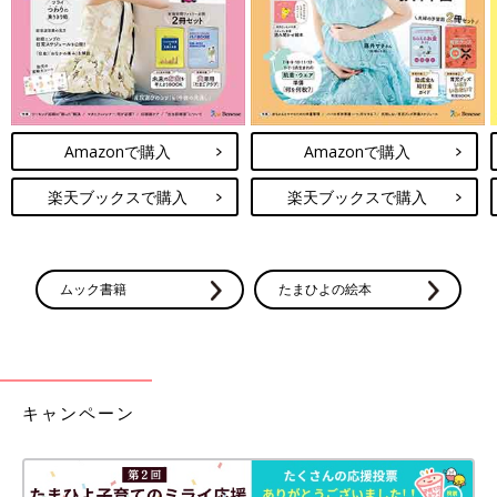
中学受験の目的は、入学後の長く続く人生で、学び続ける礎を築
くことです。自覚をもった子どもは、その後もそれぞれの環境で
たくましく成長できるでしょう。もう20年以上前になりますが、
私も中学受験生でした。当時は気付けませんでしたが、サポート
に徹し、自分の主体性を尊重してくれた親への感謝は尽きませ
ん。
不合格を含め、自分で決めて自分で結果を受け止めるという経験
Amazonで購入
Amazonで購入
は何にも変えがたい財産になったと感じます。
直前期は悩むことも多いかと思いますが、それぞれのご家庭がお
楽天ブックスで購入
楽天ブックスで購入
子さんにとってよい判断をされることを心から願っております」
（お話／八尾直輝さん）
ムック書籍
たまひよの絵本
受験へのラストスパートの時期ですね。親子ともども体調に気を
つけて、乗り切ってほしいと思います。
（取材・文／橋本真理子）
八尾直輝さん
キャンペーン
PROFILE
勉強のやり方を教える塾「プラスティー」を創業、現在は取締
役・塾長として、会社の経営、塾の運営全般に関わっている。共