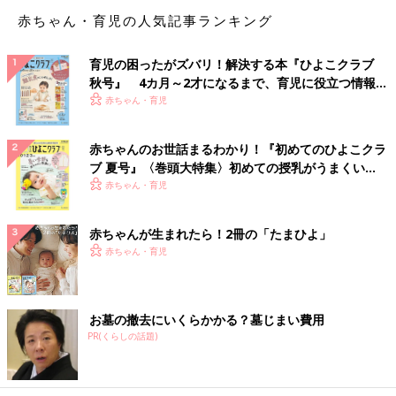
12月以降は、インフルエンザも心配です。受験も大事ですが、思
赤ちゃん・育児の人気記事ランキング
い出作りもしっかりしてほしいので学校最優先と思っていました
が、そんな余裕は難しいですね」
育児の困ったがズバリ！解決する本『ひよこクラブ
秋号』 4カ月～2才になるまで、育児に役立つ情報が
■ 我が家は平常通りでしたが、1週間休むという人も
いっぱい！
赤ちゃん・育児
「我が家はすべて平常通りの生活でしたが、みなんさんそれぞれ
ですよ。3学期は、全く学校に登校しない子もいます。インフル
赤ちゃんのお世話まるわかり！『初めてのひよこクラ
エンザ予防の意味もあるでしょうし、塾で最後の追い込みをする
ブ 夏号』〈巻頭大特集〉初めての授乳がうまくい
ため、という子もいるでしょう。
く！ おっぱい・ミルクの基本と夏のトラブル 解決テ
赤ちゃん・育児
母親も休める人は休んでいます。フリーで仕事をしている方で1
ク
月は全く仕事を受けていないとおっしゃる方も。
我が家は『学校は休みたくない』と言う子どもの意思を尊重した
赤ちゃんが生まれたら！2冊の「たまひよ」
結果、本番10日前くらいにインフルエンザに罹って出席停止とい
赤ちゃん・育児
うことに…。結果的に体調が回復してからの出席停止期間中は家
で受験勉強をしていました。
私自身は、試験当日が偶然、仕事の休日と重なっていたため休む
お墓の撤去にいくらかかる？墓じまい費用
こともなく、直前だからと仕事をセーブすることもなく、普通に
PR(くらしの話題)
出勤していました。
試験当日は、朝は夫が会場まで送ってから出勤し、試験が終わる
時間に私が電車で迎えに行きました。子どもの話では、学校で待