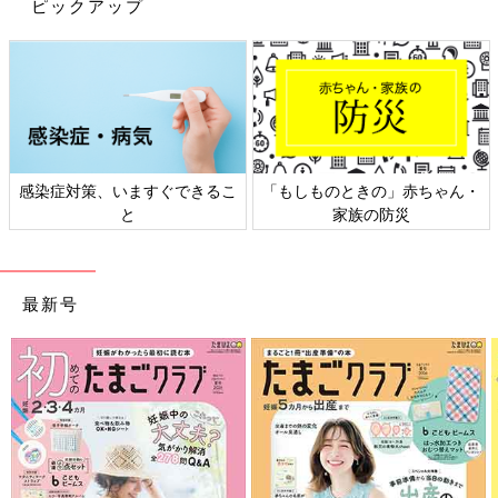
ピックアップ
taaam_rrrさんはウエストリボンテーパードパンツを購入。390
円ととってもお買い得だったんだとか。ウエスト部分がゴムタイ
プなので、とっても履きやすそうですよね。着回しにもバッチ
リ！コレは買いですよね。
親子でお揃い風に！ロゴスウェット
感染症対策、いますぐできるこ
「もしものときの」赤ちゃん・
と
家族の防災
最新号