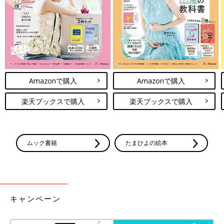
出典：Instagramアカウント「miffy.rs927」
Amazonで購入
Amazonで購入
miffy.rs927さんはこちらのスウェットを3枚購入。一枚だけロゴ
は違うけれど、お揃い風になると思いゲットしてみたんだとか。
楽天ブックスで購入
楽天ブックスで購入
親子でお揃いコーデを楽しむようですよ。シンプルなので、着回
しにも悩まなそうですね。
GU babyの注目アイテム4選！値下げ品
ムック書籍
たまひよの絵本
も激かわ
GU babyのお洋服が、安くてとにかく可愛い！
と大人気です。一枚で重ね着したよう見えるロ
ンパースや、秋冬らしいチェックのパンツ、暖
かなスウェットなど、オシャレで使えるアイテ
ムばかり！今回は値下げ品もいっしょに、おす
キャンペーン
GU babyのアイテムはどれもオシャレで可愛らしかったですね。
すめのアイテムをご紹介します。
値下げアイテムは500円以下になるなど、オトク感がすごいで
す。シンプルでデザインも素敵なので、まとめ買いにもおすす