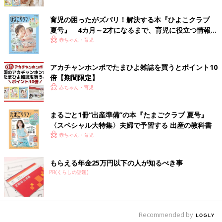
育児の困ったがズバリ！解決する本『ひよこクラブ
夏号』 4カ月～2才になるまで、育児に役立つ情報が
いっぱい！
赤ちゃん・育児
アカチャンホンポでたまひよ雑誌を買うとポイント10
倍【期間限定】
赤ちゃん・育児
出典：Instagramアカウント「vanillamilk_」
まるごと1冊“出産準備”の本『たまごクラブ 夏号』
ゆきさんはこちらのセパオールを購入。おそろいで着ていて可愛
〈スペシャル大特集〉夫婦で予習する 出産の教科書
らしいですよね！そで部分のモコモコもとってもキュート。三つ
赤ちゃん・育児
子ちゃんとなるとお着替えも大変そうですが、こちらは前開きタ
イプなので脱ぎ着もしやすいデザインに。とってもお似合いです
もらえる年金25万円以下の人が知るべき事
ね。
PR(くらしの話題)
390円とお買い得！ウエストリボンテーパードパン
ツ
Recommended by