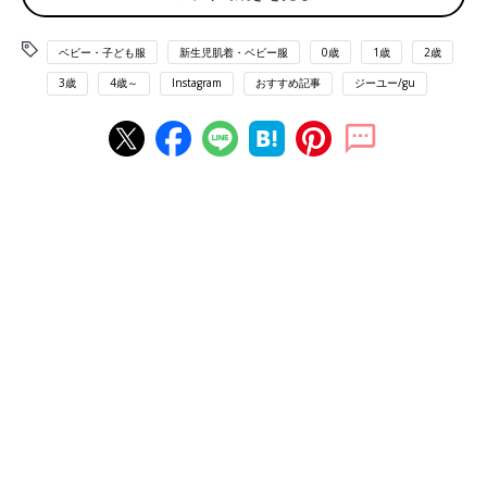
ベビー・子ども服
新生児肌着・ベビー服
0歳
1歳
2歳
3歳
4歳～
Instagram
おすすめ記事
ジーユー/gu
出典：Instagramアカウント「n__mam.728」
PEANUTSさんはこちらのボアフリースジャケットを購入。ファ
ッションブランドSOPH.とのコラボ商品だそうですよ。「お散歩
行く時、上にこれをガバっと着せればOKだから楽すぎる」とお
気に入りの様子。モコモコしていて暖かそうですね。