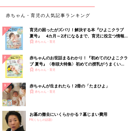
重ね着風でオシャレ！チェックとドットのセパオー
赤ちゃん・育児の人気記事ランキング
ル
育児の困ったがズバリ！解決する本『ひよこクラブ
夏号』 4カ月～2才になるまで、育児に役立つ情報が
いっぱい！
赤ちゃん・育児
赤ちゃんのお世話まるわかり！『初めてのひよこクラ
ブ 夏号』〈巻頭大特集〉初めての授乳がうまくい
く！ おっぱい・ミルクの基本と夏のトラブル 解決テ
赤ちゃん・育児
ク
赤ちゃんが生まれたら！2冊の「たまひよ」
赤ちゃん・育児
お墓の撤去にいくらかかる？墓じまい費用
PR(くらしの話題)