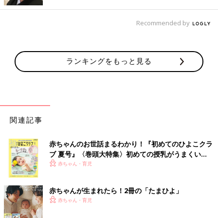
Recommended by
出典：Instagramアカウント「24__suzu97」
mimiさんはこちらのセパオールを2着ゲット。重ね着風になって
いて、とってもオシャレですよね。「かわいい～」とお気に入り
ランキングをもっと見る
の様子。これなら冬だけでなく、春まで着られそう！流行も関係
ないデザインで素敵ですよね。
三つ子ちゃんおそろいで可愛い！セパオール
関連記事
赤ちゃんのお世話まるわかり！『初めてのひよこクラ
ブ 夏号』〈巻頭大特集〉初めての授乳がうまくい
く！ おっぱい・ミルクの基本と夏のトラブル 解決テ
赤ちゃん・育児
ク
赤ちゃんが生まれたら！2冊の「たまひよ」
赤ちゃん・育児