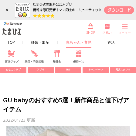
×
内祝い
SHOP
メニュー
TOP
妊娠・出産
赤ちゃん・育児
妊活
育児グッズ
病気・予防接種
離乳食
優待パス
ひよこクラブ
アプリ
SNS
キャンペーン
写真スタジオ
GU babyのおすすめ5選！新作商品と値下げア
イテム
2022/01/23
更新