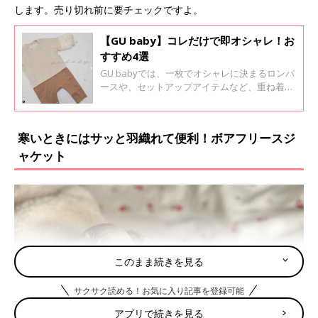
します。売り切れ前に要チェックですよ。
【GU baby】コレだけで即オシャレ！お
すすめ4選
GU babyでは、一枚でオシャレに決まるロンパ
ースや、セットアップアイテムなど、重ね着し
ているように見えるお洋服がたくさん！組み合
わせを考えなくても良いと、ママたちからも大
人気なんだとか。今回はそんなGU babyのおす
寒いときにはサッと羽織れて便利！ボアフリースジ
すめアイテムをご紹介します。
ャケット
このまま続きを見る
サクサク読める！お気に入り記事を登録可能
アプリで続きを見る