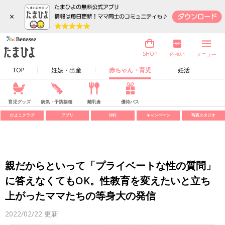
×
内祝い
SHOP
メニュー
TOP
妊娠・出産
赤ちゃん・育児
妊活
育児グッズ
病気・予防接種
離乳食
優待パス
ひよこクラブ
アプリ
SNS
キャンペーン
写真スタジオ
親だからといって「プライベートな性の質問」
に答えなくてもOK。性教育を変えたいと立ち
上がったママたちの等身大の発信
2022/02/22
更新