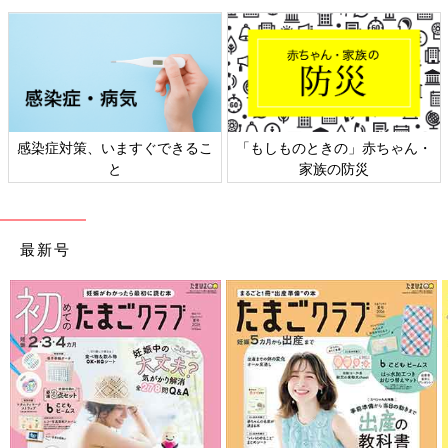
とでいざというときに相談してくれるようになるのだと思いま
す。
——— 子どもの自慰行為を見たらショックだし、そこから一歩
踏み出すのはとても難しいと感じている保護者の声があります。
まずは、幼児の自慰行為はよくあることだと保護者自身が「知
感染症対策、いますぐできるこ
「もしものときの」赤ちゃん・
る」こと。自慰行為をしているところを見ても、「うちの子は異
と
家族の防災
常じゃない」「自然なことなんだ」と思えれば気が楽になります
よね。
また、「赤ちゃんはどうやってできるの？」と子どもに聞かれた
最新号
ときに答えられない理由のひとつに、「おとうさんとおかあさん
がセックスしたと思われるのがいやだから」という人もいるでし
ょう。両親のセックスについては「おかあさん（おとうさん）の
プライバシーだから伝えられないよ」と答えてもＯＫ。また、プ
ライバシーに関しては、「あなたのプライバシーも言わなくてい
いんだよ」と伝えてあげられることにつながります。
何でもかんでもオープンにするのでなくて、大人も子どももプラ
イバシーが大切で、保護者自身が自分もプライバシーを守ってい