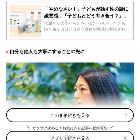
「やめなさい！」子どもが話す性の話に
嫌悪感…「子どもとどう向き合う？」迷
う母たちが医師監修の情報を発信
宮原さんの子どもたちがまだ小さかったころ、
姉と弟が自分とは違う身体や性器に興味をもっ
てとった行動に対して、思わず大きな声をあげ
たと話します。それをきっかけに、同じような
経験をもつママたちと『命育（めいいく）』を
自分も他人も大事にすることの先に
立ち上げ、医師専門家の監修のもと、幼児から
中高生の子どもをもつ保護者に向けて、さまざ
まな性教育情報を発信しています。
このまま続きを見る
サクサク読める！お気に入り記事を登録可能
アプリで続きを見る