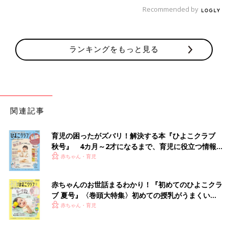
談するんだよ」と繰り返し伝えておきましょう。子どもも「親以
Recommended by
外の大人に相談する選択肢がある」ことを理解できるのではない
かと思います。
ランキングをもっと見る
そして「自分のことはもちろん、他人のことも大事にする、尊重
する」ということを小さい頃から、家庭だけではなく、学校だっ
たり、
保育園
だったり、周りの大人たちが繰り返し子どもたちに
伝えていくことが何より大切だと、感じています。
関連記事
――― 乳幼児期に性教育をする際の親の心構えを教えてくださ
育児の困ったがズバリ！解決する本『ひよこクラブ
い。
秋号』 4カ月～2才になるまで、育児に役立つ情報が
いっぱい！
赤ちゃん・育児
大人が対応を間違えると、子どもは「性の話はしてはいけない」
と思って、何かあっても相談してくれなくなってしまいます。
赤ちゃんのお世話まるわかり！『初めてのひよこクラ
ブ 夏号』〈巻頭大特集〉初めての授乳がうまくい
性に関するタブー視が染みついている人は少なくありません。な
く！ おっぱい・ミルクの基本と夏のトラブル 解決テ
赤ちゃん・育児
かでも真面目な人ほど、ちゃんと性について勉強してからじゃな
ク
いと性の話をしちゃダメ」と思いがちです。そう思っている人