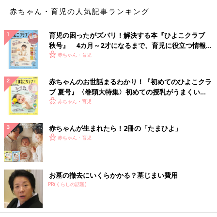
赤ちゃん・育児の人気記事ランキング
周りの大人は「自分のことはもちろん、他人のことも大事にする、尊重する」こと
を繰り返し伝えていく
育児の困ったがズバリ！解決する本『ひよこクラブ
――― もし、子どもが性的な事故に巻き込まれたり、尊厳を犯
秋号』 4カ月～2才になるまで、育児に役立つ情報が
されたり、怖い目に遭ったりしたら、どうしたら良いのでしょう
いっぱい！
赤ちゃん・育児
か？
赤ちゃんのお世話まるわかり！『初めてのひよこクラ
大切な子どもがそんな目に遭うのですから、家族がつらいのは当
ブ 夏号』〈巻頭大特集〉初めての授乳がうまくい
然です。だからそんなときこそ、子どもも大人もひとりで抱え込
く！ おっぱい・ミルクの基本と夏のトラブル 解決テ
赤ちゃん・育児
まないで誰かにヘルプを求めることが大切だと思
ク
うんです。
赤ちゃんが生まれたら！2冊の「たまひよ」
もちろん、普段から「何かあったらおとうさんやおかあさんに相
赤ちゃん・育児
談してね」と言っている方
は多いでしょうし、相談してほしいと思ってもいるでしょう。で
も子どもは家族に知られたくない、親を悲しませたくないなどの
お墓の撤去にいくらかかる？墓じまい費用
思いから、なかなか言えないかもしれません。
PR(くらしの話題)
でも「困ったことがあったら、おとうさんやおかあさんじゃなく
てもいいから、『この人なら話を聞いてくれる』と思う大人に相