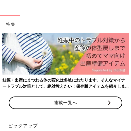
まずは自分の身体についてから入ると、興味がわきやすいと思い
ます。性器や胸だけでなく、身体は自分のものだという意識をも
たせたうえで、具体的にプライベートゾーンの話をするのが基本
特集
になると思います。
嘘をついたり、ごまかしたりしてしまうこともあるかもしれませ
んが、そのあとには必ず「この前こう話したけれど、ちょっと調
べてみたら……」など、きちんとフォローすることが大切です。
性の話、特にプライベートゾーンの話をするとき、多くの保護者
が「嫌なときは嫌って言っていいよ」と伝えると思うのですが、
実際は「嫌」と言えない子は少なくないと思います。また「嫌な
妊娠・出産にまつわる体の変化は多岐にわたります。そんなマイナ
ときは嫌って言っていい」と言われていたのに「嫌」と言えない
ートラブル対策として、絶対教えたい！保存版アイテムを紹介しま
と、自分が悪いことをしたみたいな気分になる子もいるかもしれ
す。
ません。
連載一覧へ
だからこそ「嫌」と言うことがとても難しいということを保護者
も周囲の大人も知っているかがとても重要だと思います。「嫌だ
って言っていいんだよ」「嫌だと言えなかったとしてもあなたが
ピックアップ
悪いわけじゃないんだよ」ということを常日頃から伝えておくこ