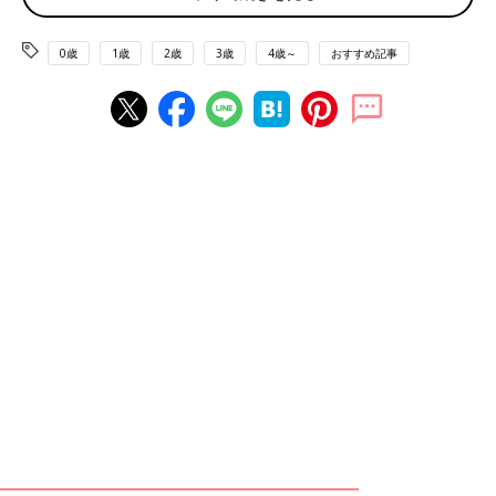
『命育』代表 宮原由紀さん。
0歳
1歳
2歳
3歳
4歳～
おすすめ記事
前編「『やめなさい！』子どもが話す性の話に嫌悪感…『子ども
とどう向き合う？』迷う母たちが医師監修の情報を発信」に続い
て、後編では具体的な例も交えて特に乳幼児期において性教育を
するうえで大切にすべきことを中心にお話を聞きました。
親以外の大人に相談する選択肢があることを理解する