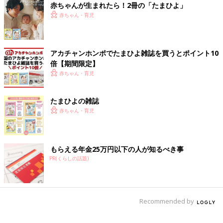
は、性をタブー視している自分を受け入れることから始めて子ど
赤ちゃんが生まれたら！2冊の「たまひよ」
もと一緒に学んでいけばいいと思います。
赤ちゃん・育児
普段子どもと性の話をしている人でも、例えば小さい子どもが自
慰行為をしているシーンを実際に見れば、嫌悪感を抱いて「何や
アカチャンホンポでたまひよ雑誌を買うとポイント10
っているの！」などと怒ってしまうかもしれません。そんなとき
倍【期間限定】
に重要なのは、どうフォローするのか、「自慰行為は人前でやる
赤ちゃん・育児
ものではない」と伝えられるのかといった「心構え」をもつこと
です。
たまひよの雑誌
赤ちゃん・育児
決して完璧ではなくても良いので、子どもと一緒に性に向き合っ
て、会話の頻度をできるだけ増やしていく。そうすることで、
「おかあさんには性の話をしてもいいんだな」と子どもは理解し
もらえる年金25万円以下の人が知るべき事
ていくのではないでしょうか。
PR(くらしの話題)
――― 幼児期に性について具体的に教えられることがありまし
たら教えてください。
Recommended by