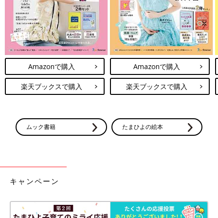
いと思えれば気が楽になるはずです。性教育=エッチな話をしな
くちゃダメという思い込みが一歩踏み出せない最大の理由かもし
れません。
オープンにと言われているから、プライバシーもなく全てを話さ
なくちゃいけないと思いがちですが、自分のプライバシーや尊厳
Amazonで購入
Amazonで購入
も守ってよいことを前提にして、できる範囲で話せばいいのでは
ないでしょうか。
楽天ブックスで購入
楽天ブックスで購入
——— 親子、特に母子にはプライバシーや、保護者自身のプラ
イベートゾーンは忘れられがちということでしょうか。
ムック書籍
たまひよの絵本
はい。そうです。なので「決してそんなことはない」と伝えてい
ます。例えば、「小学生の子どもにボディタッチされるのが嫌
だ」というおかあさんの悩みが寄せられたことがあります。「触
られるのが嫌だ」と言ったら冷たい親だと思われるんじゃないか
と我慢しているという人もいますが、我慢するのではなく、「こ
キャンペーン
こはおかあさんの大切な場所だから触ってほしくない」と言って
もいいということがわかると気持ちがとても楽になると思いま
す。