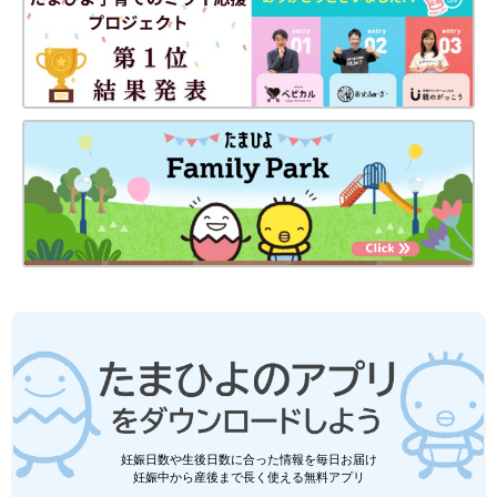
大好きなおとうさん、おかあさんのプライベートゾーンも大切だ
ということを理解するきっかけにもなりますし、「あなたも嫌だ
なと思ったときは嫌だと言ってね」と伝える機会にもなりますか
ら。
＜宮原さんプロフィール＞
Siblings合同会社 CEO、性教育サイト「命育」
（https://meiiku.com/）代表。
大学卒業後、大手メディアやインターネット企業を約15年経験
し、現職。子どもへの性教育に課題意識を持つクリエイターたち
と、医師専門家協力のもと命育を立ち上げる。サイト運営の他、
園や学校、PTA、地域などと連携して、多方面から家庭での性教
育をサポートする活動に取り組む。3児の母。
妊娠日数や生後日数に合った情報を毎日お届け
妊娠中から産後まで長く使える無料アプリ