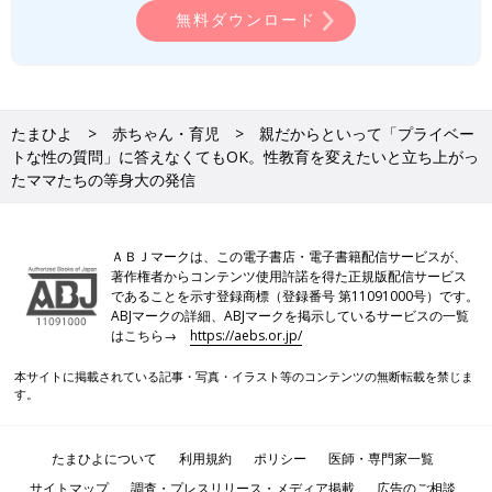
無料ダウンロード
たまひよ
赤ちゃん・育児
親だからといって「プライベー
トな性の質問」に答えなくてもOK。性教育を変えたいと立ち上がっ
たママたちの等身大の発信
ＡＢＪマークは、この電子書店・電子書籍配信サービスが、
著作権者からコンテンツ使用許諾を得た正規版配信サービス
であることを示す登録商標（登録番号 第11091000号）です。
ABJマークの詳細、ABJマークを掲示しているサービスの一覧
はこちら→
https://aebs.or.jp/
本サイトに掲載されている記事・写真・イラスト等のコンテンツの無断転載を禁じま
す。
たまひよについて
利用規約
ポリシー
医師・専門家一覧
サイトマップ
調査・プレスリリース・メディア掲載
広告のご相談