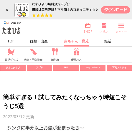
×
内祝い
SHOP
メニュー
TOP
妊娠・出産
赤ちゃん・育児
妊活
育児グッズ
病気・予防接種
離乳食
優待パス
ひよこクラブ
アプリ
SNS
キャンペーン
写真スタジオ
簡単すぎる！試してみたくなっちゃう時短こそ
うじ5選
2022/03/12
更新