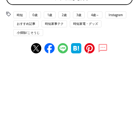
時短
0歳
1歳
2歳
3歳
4歳～
Instagram
おすすめ記事
時短家事テク
時短家電・グッズ
小掃除/こそうじ
出典：Instagramアカウント「ino3_gram」
ino3_gramさんは洗面台を
こそうじ
（小掃除）。特にオーバーフ
ロー穴は忘れがちなポイントだとか。「キッチン泡ハイター」で
シュッとスプレーして、しばらくしたら水で流すだけでキレイに
なるそう！
溜めたお湯を流すだけ！シンクのこそうじ（小掃
除）