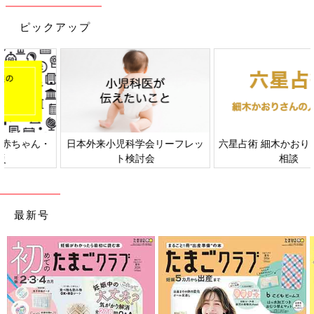
り
ピックアップ
日本外来小児科学会リーフレッ
六星占術 細木かおりさんの人生
ト検討会
相談
最新号
出典：Instagramアカウント「mamachan_home」
ままちゃん さんは「クイックルハンディ 伸び縮みタイプ」を使
ってラクラクこそうじ（小掃除）。壁掛け時計や照明などのホコ
リを取ることができるそうです。高いところの掃除が簡単にでき