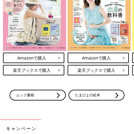
るのは嬉しいですよね。
キッチンこそうじで時短家事！おすすめ
方法5選
キッチン周りのアイテムを使うついでにちょっ
としたこそうじ（小掃除）を取り入れること
で、日々の掃除をラクにすることができます。
今回はキッチンで使えるこそうじ（小掃除）の
おすすめ方法をご紹介します。
さまざまなこそうじ（小掃除）ワザの中でも、さらに時短で簡単
Amazonで購入
Amazonで購入
にできちゃう方法をご紹介しました。おうちにピッタリな便利ア
イテムを使うのも賢い選択ですよね。ぜひみなさんも真似してみ
楽天ブックスで購入
楽天ブックスで購入
てください♪
(文・ナキナキ)
※記事内容でご紹介している投稿、リンク先は、削除される場合
ムック書籍
たまひよの絵本
があります。あらかじめご了承ください。
※記事の内容は記載当時の情報であり、現在と異なる場合があり
ます。
※ご紹介した内容は個人の感想です。使用上の注意をよく読んだ
うえでご利用ください。
キャンペーン