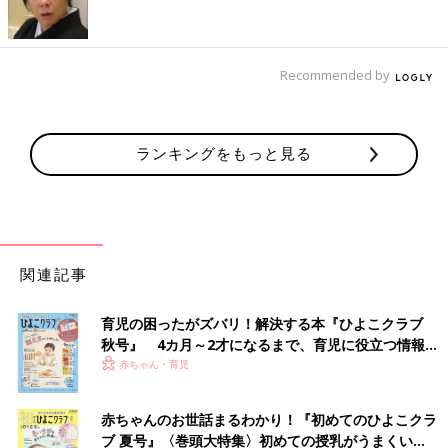
Recommended by
ランキングをもっと見る
関連記事
育児の困ったがズバリ！解決する本『ひよこクラブ
秋号』 4カ月～2才になるまで、育児に役立つ情報が
いっぱい！
赤ちゃん・育児
赤ちゃんのお世話まるわかり！『初めてのひよこクラ
ブ 夏号』〈巻頭大特集〉初めての授乳がうまくい