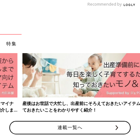
Recommended by
特集
出典：Instagramアカウント「oyabufam_home」
oyabufam_homeさんは洗面所のパイプ内を「リンレイ ウルトラ
産後はお世話で大忙し、出産前にそろえておきたいアイテム、知っ
ハードクリーナー パイプ用」で簡単こそうじ（小掃除）。粉を
ておきたいことをわかりやすく紹介！
振りかけて流すだけでじめじめとしたニオイがしなくなったそう
です♪
連載一覧へ
「クイックルハンディ 伸び縮みタイプ」でホコリ取