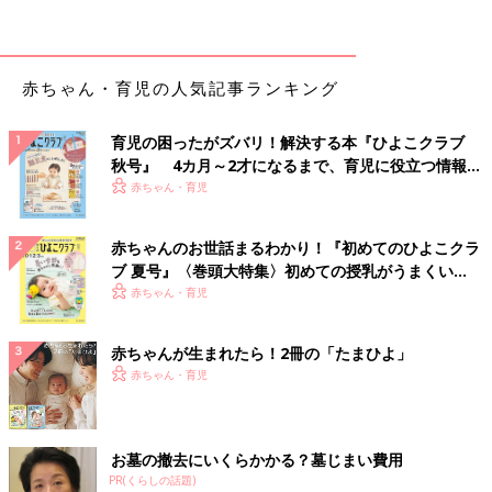
赤ちゃん・育児の人気記事ランキング
育児の困ったがズバリ！解決する本『ひよこクラブ
秋号』 4カ月～2才になるまで、育児に役立つ情報が
いっぱい！
赤ちゃん・育児
赤ちゃんのお世話まるわかり！『初めてのひよこクラ
ブ 夏号』〈巻頭大特集〉初めての授乳がうまくい
く！ おっぱい・ミルクの基本と夏のトラブル 解決テ
赤ちゃん・育児
ク
出典：Instagramアカウント「home_kagaya_o1」
赤ちゃんが生まれたら！2冊の「たまひよ」
home_kagaya_o1さんがやっているのはシンクの排水口に蓋をし
赤ちゃん・育児
て40～50度くらいのお湯をため、一気に流すこそうじ（小掃
除）ワザ。こちらの方はダイソーのシリコン蓋を使っているそう
ですが、ビニール袋を止栓がわりにすることもできるとか！
お墓の撤去にいくらかかる？墓じまい費用
座ったままできちゃうリモコン掃除
PR(くらしの話題)