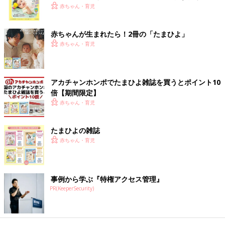
く！ おっぱい・ミルクの基本と夏のトラブル 解決テ
赤ちゃん・育児
ク
赤ちゃんが生まれたら！2冊の「たまひよ」
赤ちゃん・育児
出典：Instagramアカウント「abneii_home」
abneii_homeさんはリモコンの汚れ取り。綿棒にアルコールを染
み込ませて拭き取るとのことで、リモコンが作動しないよう電池
アカチャンホンポでたまひよ雑誌を買うとポイント10
を抜いておくのが良いそうです！リビングで座ったまま、気軽に
倍【期間限定】
取り組めそうですね♪
赤ちゃん・育児
ニオイを除去！「リンレイ ウルトラハードクリーナ
たまひよの雑誌
ー パイプ用」
赤ちゃん・育児
事例から学ぶ『特権アクセス管理』
PR(KeeperSecurity)